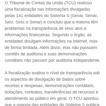
O Tribunal de Contas da União (TCU) realizou
Cidades
Cidades
Cidades
Cidades
uma fiscalização nas informações divulgadas
Direitos
Direitos
Direitos
Direitos
pelas 141 entidades do Sistema S (Senai, Senac,
Economia
Economia
Economia
Economia
Sesi
,
Sesc
e
Senar
) e concluiu que a maioria têm
problemas na transparência de seus atos e
Cultura
Cultura
Cultura
Cultura
informações financeiras. Segundo o órgão, as
Colunas
Colunas
Colunas
Colunas
entidades divulgam informações na internet, mas
Caetano Roque
Caetano Roque
Caetano Roque
Caetano Roque
de forma limitada. Além disso, elas não possuem
Gustavo Bastos
Gustavo Bastos
Gustavo Bastos
Gustavo Bastos
comitês de auditoria e suas demonstrações
Jr Mignone (in memorian)
Jr Mignone (in memorian)
Jr Mignone (in memorian)
Jr Mignone (in memorian)
contábeis não passam por auditoria independente.
Wanda Sily
Wanda Sily
Wanda Sily
Wanda Sily
A fiscalização avaliou o nível de transparência sob
os aspectos de divulgação de dados sobre
Publicidade Legal
Publicidade Legal
Publicidade Legal
Publicidade Legal
receitas e despesas, demonstrações contábeis,
Anuncie
Anuncie
Anuncie
Anuncie
licitações, contratos, transferências de recursos e
atendimento ao público em geral. O TCU apontou
Quem Somos
Quem Somos
Quem Somos
Quem Somos
que a maioria das entidades do Sistema S publica