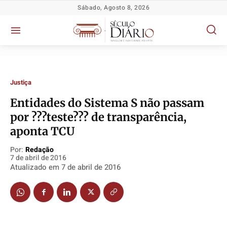
Sábado, Agosto 8, 2026
Justiça
Entidades do Sistema S não passam
por ???teste??? de transparência,
Política
Política
Política
Política
aponta TCU
Socioeconômicas
Socioeconômicas
Socioeconômicas
Socioeconômicas
Por:
Redação
TV Século
TV Século
TV Século
TV Século
7 de abril de 2016
Justiça
Justiça
Justiça
Justiça
Atualizado em
7 de abril de 2016
Educação
Educação
Educação
Educação
Segurança
Segurança
Segurança
Segurança
Meio Ambiente
Meio Ambiente
Meio Ambiente
Meio Ambiente
Saúde
Saúde
Saúde
Saúde