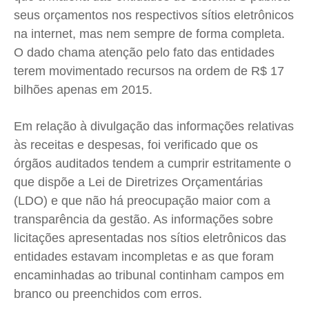
Expediente
Expediente
Expediente
Expediente
seus orçamentos nos respectivos sítios eletrônicos
Contato
Contato
Contato
Contato
na internet, mas nem sempre de forma completa.
O dado chama atenção pelo fato das entidades
Anuncie
Anuncie
Anuncie
Anuncie
terem movimentado recursos na ordem de R$ 17
bilhões apenas em 2015.
Termos de Uso
Termos de Uso
Termos de Uso
Termos de Uso
Privacidade
Privacidade
Privacidade
Privacidade
Em relação à divulgação das informações relativas
às receitas e despesas, foi verificado que os
órgãos auditados tendem a cumprir estritamente o
que dispõe a Lei de Diretrizes Orçamentárias
(
LDO
) e que não há preocupação maior com a
transparência da gestão. As informações sobre
licitações apresentadas nos sítios eletrônicos das
entidades estavam incompletas e as que foram
encaminhadas ao tribunal continham campos em
branco ou preenchidos com erros.