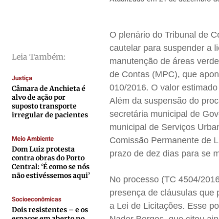
Direitos
Direitos
Direitos
Direitos
Economia
Economia
Economia
Economia
Cultura
Cultura
Cultura
Cultura
O plenário do Tribunal de C
cautelar para suspender a l
Colunas
Colunas
Colunas
Colunas
Leia Também:
manutenção de áreas verdes
Caetano Roque
Caetano Roque
Caetano Roque
Caetano Roque
de Contas (MPC), que apont
Justiça
Gustavo Bastos
Gustavo Bastos
Gustavo Bastos
Gustavo Bastos
010/2016. O valor estimado
Câmara de Anchieta é
Jr Mignone (in memorian)
Jr Mignone (in memorian)
Jr Mignone (in memorian)
Jr Mignone (in memorian)
alvo de ação por
Além da suspensão do proced
suposto transporte
Wanda Sily
Wanda Sily
Wanda Sily
Wanda Sily
secretária municipal de Gov
irregular de pacientes
municipal de Serviços Urban
Meio Ambiente
Comissão Permanente de Lic
Publicidade Legal
Publicidade Legal
Publicidade Legal
Publicidade Legal
Dom Luiz protesta
prazo de dez dias para se 
Anuncie
Anuncie
Anuncie
Anuncie
contra obras do Porto
Central: ‘É como se nós
não estivéssemos aqui’
No processo (TC 4504/2016)
Quem Somos
Quem Somos
Quem Somos
Quem Somos
presença de cláusulas que 
Socioeconômicas
Expediente
Expediente
Expediente
Expediente
a Lei de Licitações. Esse p
Dois resistentes – e os
Contato
Contato
Contato
Contato
espaços em aberto no