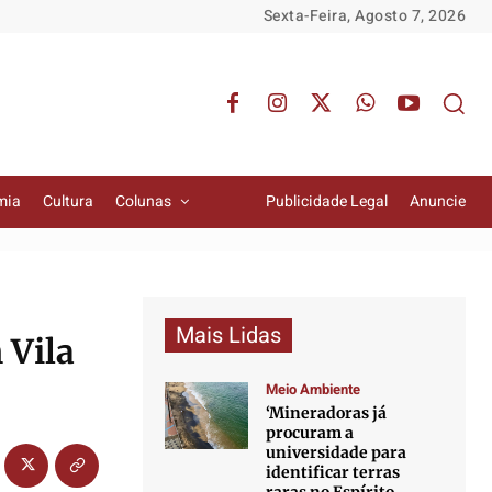
Sexta-Feira, Agosto 7, 2026
mia
Cultura
Colunas
Publicidade Legal
Anuncie
Mais Lidas
 Vila
Meio Ambiente
‘Mineradoras já
procuram a
universidade para
identificar terras