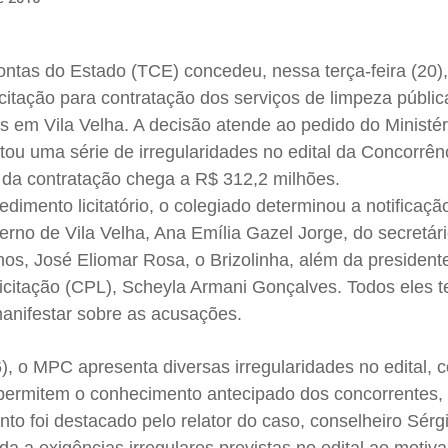
ontas do Estado (TCE) concedeu, nessa terça-feira (20)
icitação para contratação dos serviços de limpeza públic
 em Vila Velha. A decisão atende ao pedido do Ministér
ou uma série de irregularidades no edital da Concorrên
 da contratação chega a R$ 312,2 milhões.
imento licitatório, o colegiado determinou a notificaçã
erno de Vila Velha, Ana Emília Gazel Jorge, do secretár
os, José Eliomar Rosa, o Brizolinha, além da president
itação (CPL), Scheyla Armani Gonçalves. Todos eles t
manifestar sobre as acusações.
, o MPC apresenta diversas irregularidades no edital, 
permitem o conhecimento antecipado dos concorrentes, 
onto foi destacado pelo relator do caso, conselheiro Sér