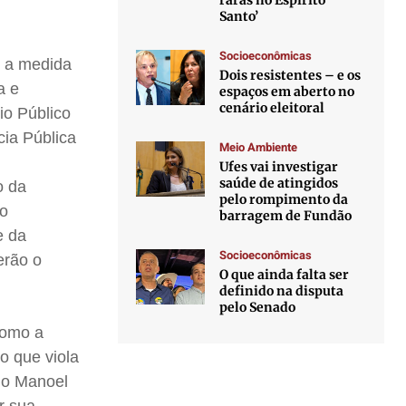
raras no Espírito
Santo’
Socioeconômicas
, a medida
Dois resistentes – e os
a e
espaços em aberto no
cenário eleitoral
io Público
cia Pública
Meio Ambiente
Ufes vai investigar
saúde de atingidos
o da
pelo rompimento da
io
barragem de Fundão
e da
Socioeconômicas
erão o
O que ainda falta ser
definido na disputa
pelo Senado
como a
o que viola
gio Manoel