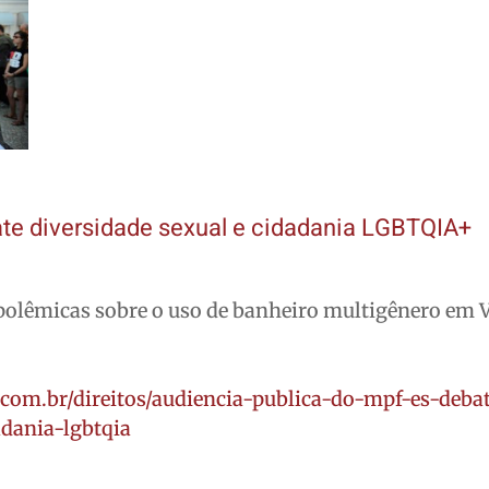
ate diversidade sexual e cidadania LGBTQIA+
polêmicas sobre o uso de banheiro multigênero em V
.com.br/direitos/audiencia-publica-do-mpf-es-deba
adania-lgbtqia