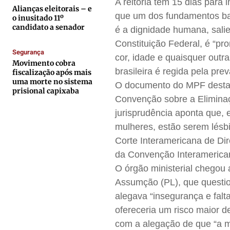
A reitoria tem 15 dias par
Expediente
Expediente
Expediente
Expediente
Alianças eleitorais – e
que um dos fundamentos bas
o inusitado 11º
Contato
Contato
Contato
Contato
candidato a senador
é a dignidade humana, sali
Anuncie
Anuncie
Anuncie
Anuncie
Constituição Federal, é “pr
Segurança
cor, idade e quaisquer outr
Movimento cobra
brasileira é regida pela pre
Termos de Uso
Termos de Uso
Termos de Uso
Termos de Uso
fiscalização após mais
uma morte no sistema
O documento do MPF desta
Privacidade
Privacidade
Privacidade
Privacidade
prisional capixaba
Convenção sobre a Eliminaç
jurisprudência aponta que, 
mulheres, estão serem lésbi
Corte Interamericana de Di
da Convenção Interamericana
O órgão ministerial chegou
Assumção (PL), que questio
alegava “insegurança e falt
ofereceria um risco maior d
com a alegação de que “a m