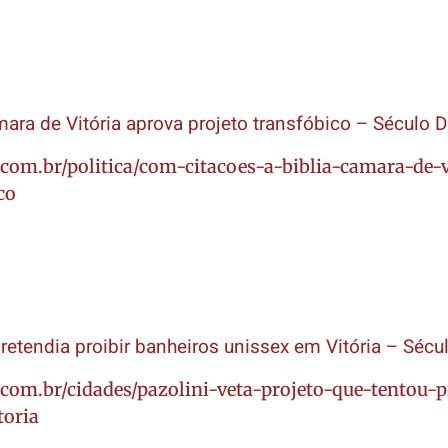
ara de Vitória aprova projeto transfóbico – Século D
.com.br/politica/com-citacoes-a-biblia-camara-de-v
co
pretendia proibir banheiros unissex em Vitória – Sécul
.com.br/cidades/pazolini-veta-projeto-que-tentou-p
toria