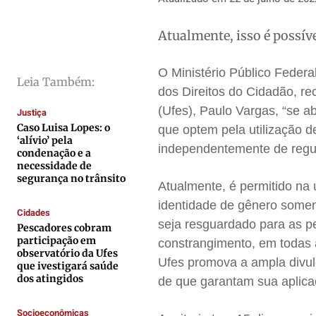
Cidades
Cidades
Cidades
Cidades
Atualmente, isso é possí
Direitos
Direitos
Direitos
Direitos
Economia
Economia
Economia
Economia
O Ministério Público Federa
Leia Também:
Cultura
Cultura
Cultura
Cultura
dos Direitos do Cidadão, re
Colunas
Colunas
Colunas
Colunas
(Ufes), Paulo Vargas, “se a
Justiça
Caso Luisa Lopes: o
que optem pela utilização d
Caetano Roque
Caetano Roque
Caetano Roque
Caetano Roque
‘alívio’ pela
independentemente de regu
Gustavo Bastos
Gustavo Bastos
Gustavo Bastos
Gustavo Bastos
condenação e a
necessidade de
Jr Mignone (in memorian)
Jr Mignone (in memorian)
Jr Mignone (in memorian)
Jr Mignone (in memorian)
segurança no trânsito
Atualmente, é permitido na
Wanda Sily
Wanda Sily
Wanda Sily
Wanda Sily
identidade de gênero some
Cidades
seja resguardado para as pe
Pescadores cobram
Publicidade Legal
Publicidade Legal
Publicidade Legal
Publicidade Legal
participação em
constrangimento, em todas 
observatório da Ufes
Anuncie
Anuncie
Anuncie
Anuncie
Ufes promova a ampla divulg
que ivestigará saúde
dos atingidos
de que garantam sua aplica
Quem Somos
Quem Somos
Quem Somos
Quem Somos
Socioeconômicas