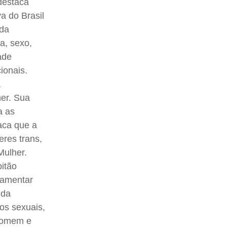
destaca
a do Brasil
 da
a, sexo,
ade
ionais.
a
er. Sua
a as
aca que a
eres trans,
Mulher.
itão
lamentar
ida
os sexuais,
 homem e