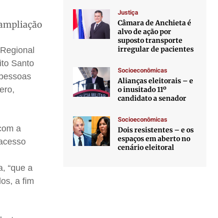
Justiça
Câmara de Anchieta é
 ampliação
alvo de ação por
suposto transporte
irregular de pacientes
 Regional
ito Santo
Socioeconômicas
 pessoas
Alianças eleitorais – e
ero,
o inusitado 11º
candidato a senador
Socioeconômicas
 com a
Dois resistentes – e os
espaços em aberto no
 acesso
cenário eleitoral
a, “que a
os, a fim