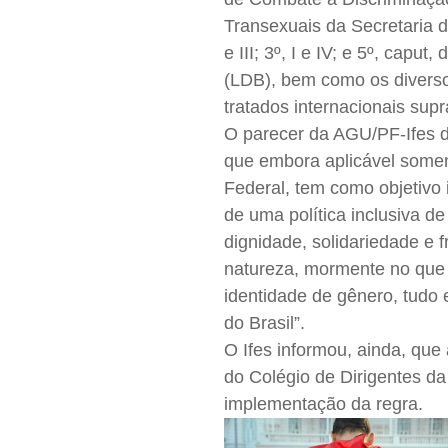
Transexuais da Secretaria d
e III; 3º, I e IV; e 5º, capu
(LDB), bem como os diverso
tratados internacionais sup
O parecer da AGU/PF-Ifes d
que embora aplicável somen
Federal, tem como objetivo 
de uma política inclusiva 
dignidade, solidariedade e f
natureza, mormente no que s
identidade de gênero, tudo 
do Brasil”.
O Ifes informou, ainda, qu
do Colégio de Dirigentes d
implementação da regra.