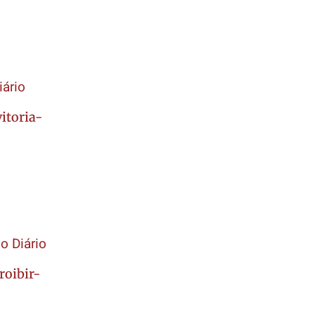
iário
itoria-
o Diário
roibir-