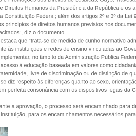
e Direitos Humanos da Presidência da República e os art
t, da Constituição Federal; além dos artigos 2º e 3º da Lei
s princípios de direitos humanos previstos nos docume
racitados”, diz o documento.
estaca que “trata-se de medida de cunho normativo admi
te às instituições e redes de ensino vinculadas ao Gov
implementar, no âmbito da Administração Pública Federal
de acesso à educação baseada em valores como cidadani
raternidade, livre de discriminação ou de distinção de q
e diz respeito às diferenças quanto ao sexo, orientaçã
em perfeita consonância com os dispositivos legais da C
e ante a aprovação, o processo será encaminhado para d
a instituição, para os encaminhamentos necessários para