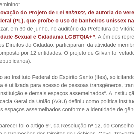
eminino”.
ovação do Projeto de Lei 93/2022, de autoria do ver
deral (PL), que proíbe o uso de banheiros unissex na
ar, em 30 de junho, no auditório da Prefeitura de Vitóri
sidade Sexual e Cidadania LGBTQIA+”
. Além dos repr
os Direitos do Cidadão, participaram da atividade memb
mposto por 12 entidades. O projeto de Gilvan foi vetad
Republicanos).
o Instituto Federal do Espírito Santo (Ifes), solicitand
a é utilizada para acesso de pessoas transgêneros, tra
 instituição e demais espaços assemelhados”. A instituiç
acia-Geral da União (AGU) definiu como política institu
is espaços assemelhados conforme a identidade de gê
parecer foi o artigo 6º, da Resolução nº 12, do Conselh
 e Promoções dos Direitos de Lésbicas, Gays, Travesti