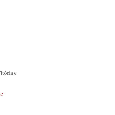
itória e
te-