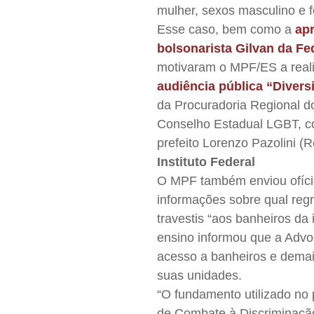
mulher, sexos masculino e f
Esse caso, bem como a
apr
bolsonarista Gilvan da Fe
motivaram o MPF/ES a realiz
audiência pública “Diver
da Procuradoria Regional d
Conselho Estadual LGBT, co
prefeito Lorenzo Pazolini (
Instituto Federal
O MPF também enviou ofício a
informações sobre qual regr
travestis “aos banheiros da
ensino informou que a Advoc
acesso a banheiros e dema
suas unidades.
“O fundamento utilizado no 
de Combate à Discriminação