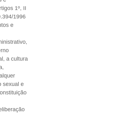
igos 1º, II
 9.394/1996
ntos e
nistrativo,
erno
, a cultura
a,
ualquer
o sexual e
onstituição
eliberação