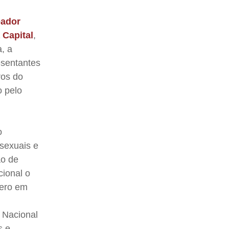
eador
 Capital
,
a, a
esentantes
ros do
o pelo
o
nsexuais e
ão de
cional o
nero em
o Nacional
s e