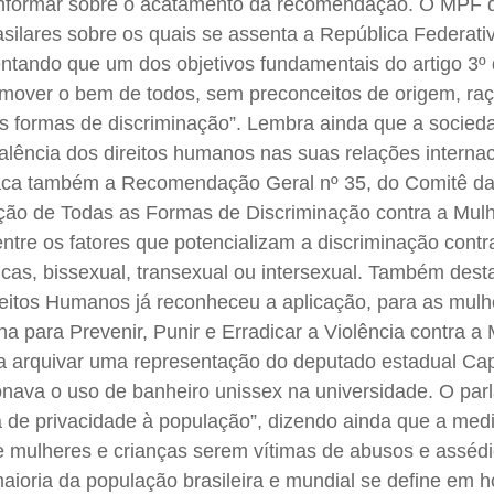
a informar sobre o acatamento da recomendação. O MPF 
ilares sobre os quais se assenta a República Federativ
entando que um dos objetivos fundamentais do artigo 3º
omover o bem de todos, sem preconceitos de origem, raç
as formas de discriminação”. Lembra ainda que a socied
valência dos direitos humanos nas suas relações internac
ca também a Recomendação Geral nº 35, do Comitê d
ão de Todas as Formas de Discriminação contra a Mulh
entre os fatores que potencializam a discriminação contr
cas, bissexual, transexual ou intersexual. Também dest
reitos Humanos já reconheceu a aplicação, para as mulh
 para Prevenir, Punir e Erradicar a Violência contra a 
 a arquivar uma representação do deputado estadual Cap
nava o uso de banheiro unissex na universidade. O par
a de privacidade à população”, dizendo ainda que a med
e mulheres e crianças serem vítimas de abusos e assédi
aioria da população brasileira e mundial se define em