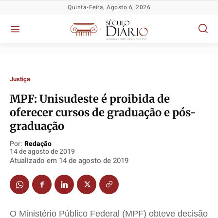
Quinta-Feira, Agosto 6, 2026
Justiça
MPF: Unisudeste é proibida de
oferecer cursos de graduação e pós-
Política
Política
Política
Política
graduação
Socioeconômicas
Socioeconômicas
Socioeconômicas
Socioeconômicas
TV Século
TV Século
TV Século
TV Século
Por:
Redação
14 de agosto de 2019
Justiça
Justiça
Justiça
Justiça
Atualizado em
14 de agosto de 2019
Educação
Educação
Educação
Educação
Segurança
Segurança
Segurança
Segurança
Meio Ambiente
Meio Ambiente
Meio Ambiente
Meio Ambiente
O Ministério Público Federal (MPF) obteve decisão
Saúde
Saúde
Saúde
Saúde