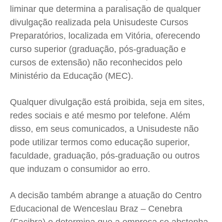
liminar que determina a paralisação de qualquer
Cidades
Cidades
Cidades
Cidades
divulgação realizada pela Unisudeste Cursos
Direitos
Direitos
Direitos
Direitos
Preparatórios, localizada em Vitória, oferecendo
Economia
Economia
Economia
Economia
curso superior (graduação, pós-graduação e
Cultura
Cultura
Cultura
Cultura
cursos de extensão) não reconhecidos pelo
Colunas
Colunas
Colunas
Colunas
Ministério da Educação (MEC).
Caetano Roque
Caetano Roque
Caetano Roque
Caetano Roque
Qualquer divulgação está proibida, seja em sites,
Gustavo Bastos
Gustavo Bastos
Gustavo Bastos
Gustavo Bastos
redes sociais e até mesmo por telefone. Além
Jr Mignone (in memorian)
Jr Mignone (in memorian)
Jr Mignone (in memorian)
Jr Mignone (in memorian)
disso, em seus comunicados, a Unisudeste não
Wanda Sily
Wanda Sily
Wanda Sily
Wanda Sily
pode utilizar termos como educação superior,
faculdade, graduação, pós-graduação ou outros
Publicidade Legal
Publicidade Legal
Publicidade Legal
Publicidade Legal
que induzam o consumidor ao erro.
Anuncie
Anuncie
Anuncie
Anuncie
A decisão também abrange a atuação do Centro
Educacional de Wenceslau Braz – Cenebra
Quem Somos
Quem Somos
Quem Somos
Quem Somos