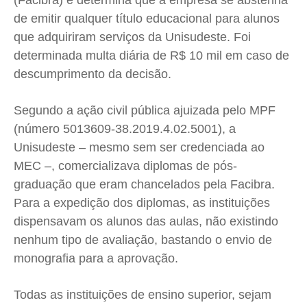
(Facibra) e determina que a empresa se abstenha
Expediente
Expediente
Expediente
Expediente
de emitir qualquer título educacional para alunos
Contato
Contato
Contato
Contato
que adquiriram serviços da Unisudeste. Foi
Anuncie
Anuncie
Anuncie
Anuncie
determinada multa diária de R$ 10 mil em caso de
descumprimento da decisão.
Termos de Uso
Termos de Uso
Termos de Uso
Termos de Uso
Segundo a ação civil pública ajuizada pelo MPF
Privacidade
Privacidade
Privacidade
Privacidade
(número 5013609-38.2019.4.02.5001), a
Unisudeste – mesmo sem ser credenciada ao
MEC –, comercializava diplomas de pós-
graduação que eram chancelados pela Facibra.
Para a expedição dos diplomas, as instituições
dispensavam os alunos das aulas, não existindo
nenhum tipo de avaliação, bastando o envio de
monografia para a aprovação.
Todas as instituições de ensino superior, sejam