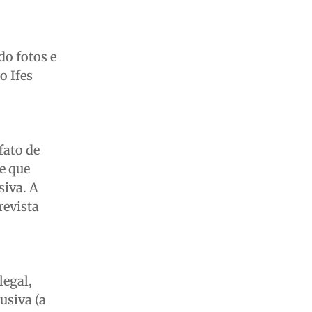
do fotos e
o Ifes
fato de
se que
siva. A
revista
legal,
usiva (a