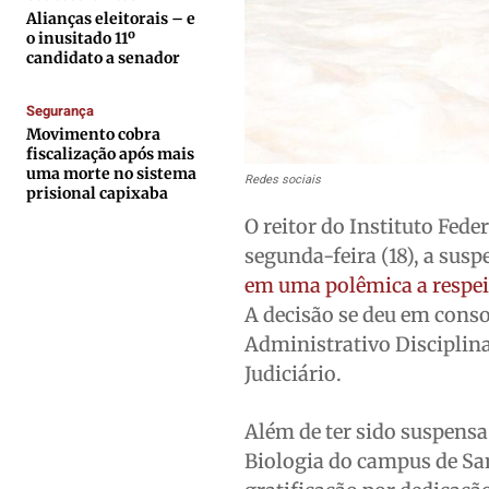
Expediente
Expediente
Expediente
Expediente
Alianças eleitorais – e
o inusitado 11º
Contato
Contato
Contato
Contato
candidato a senador
Anuncie
Anuncie
Anuncie
Anuncie
Segurança
Movimento cobra
Termos de Uso
Termos de Uso
Termos de Uso
Termos de Uso
fiscalização após mais
uma morte no sistema
Redes sociais
Privacidade
Privacidade
Privacidade
Privacidade
prisional capixaba
O reitor do Instituto Feder
segunda-feira (18), a sus
em uma polêmica a respei
A decisão se deu em conso
Administrativo Disciplina
Judiciário.
Além de ter sido suspensa 
Biologia do campus de Sant