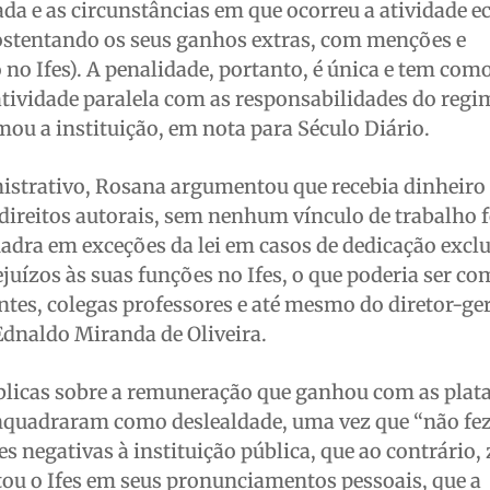
da e as circunstâncias em que ocorreu a atividade 
 ostentando os seus ganhos extras, com menções e
o Ifes). A penalidade, portanto, é única e tem como
tividade paralela com as responsabilidades do regi
mou a instituição, em nota para Século Diário.
istrativo, Rosana argumentou que recebia dinheiro
direitos autorais, sem nenhum vínculo de trabalho f
uadra em exceções da lei em casos de dedicação exclu
juízos às suas funções no Ifes, o que poderia ser c
ntes, colegas professores e até mesmo do diretor-ge
Ednaldo Miranda de Oliveira.
blicas sobre a remuneração que ganhou com as plat
quadraram como deslealdade, uma vez que “não fez 
s negativas à instituição pública, que ao contrário, 
tou o Ifes em seus pronunciamentos pessoais, que a