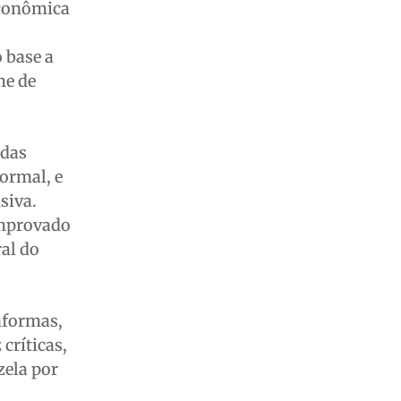
econômica
 base a
me de
 das
ormal, e
siva.
omprovado
ral do
aformas,
críticas,
zela por