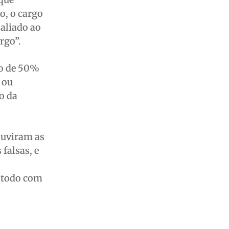
o, o cargo
 aliado ao
rgo”.
ão de 50%
 ou
o da
ouviram as
falsas, e
o todo com