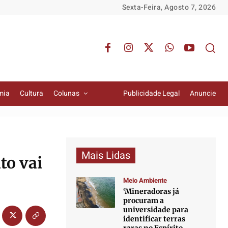
Sexta-Feira, Agosto 7, 2026
mia
Cultura
Colunas
Publicidade Legal
Anuncie
Mais Lidas
to vai
Meio Ambiente
‘Mineradoras já
procuram a
universidade para
identificar terras