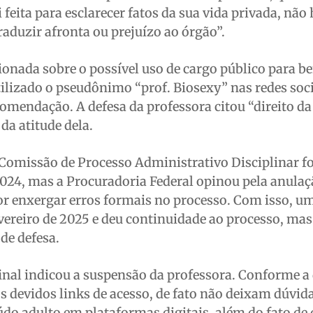
 feita para esclarecer fatos da sua vida privada, nã
raduzir afronta ou prejuízo ao órgão”.
nada sobre o possível uso de cargo público para be
utilizado o pseudônimo “prof. Biosexy” nas redes soc
omendação. A defesa da professora citou “direito da
da atitude dela.
Comissão de Processo Administrativo Disciplinar fo
2024, mas a Procuradoria Federal opinou pela anulaç
or enxergar erros formais no processo. Com isso, u
vereiro de 2025 e deu continuidade ao processo, ma
de defesa.
 final indicou a suspensão da professora. Conforme a
 devidos links de acesso, de fato não deixam dúvid
do adulto em plataformas digitais, além do fato de