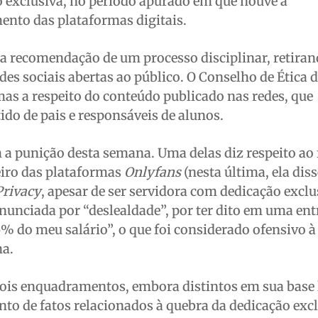
o exclusiva, no período apurado em que houve a
ento das plataformas digitais.
a recomendação de um processo disciplinar, retiran
des sociais abertas ao público. O Conselho de Ética d
as a respeito do conteúdo publicado nas redes, que
do de pais e responsáveis de alunos.
a punição desta semana. Uma delas diz respeito ao 
eiro das plataformas
Onlyfans
(nesta última, ela dis
Privacy
, apesar de ser servidora com dedicação exclu
unciada por “deslealdade”, por ter dito em uma ent
5% do meu salário”, o que foi considerado ofensivo à
ha.
 dois enquadramentos, embora distintos em sua base 
to de fatos relacionados à quebra da dedicação excl