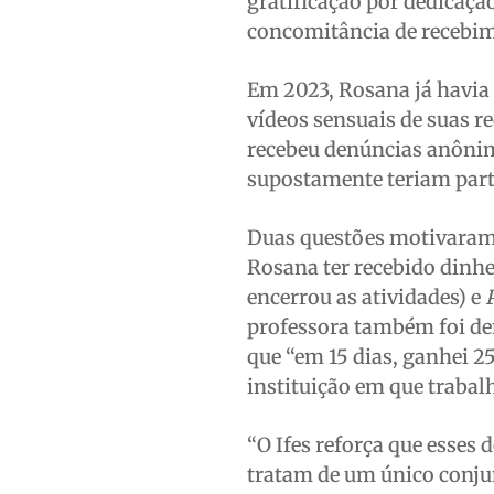
gratificação por dedicaçã
concomitância de recebim
Em 2023, Rosana já havia 
vídeos sensuais de suas re
recebeu denúncias anônim
supostamente teriam parti
Duas questões motivaram 
Rosana ter recebido dinh
encerrou as atividades) e
professora também foi den
que “em 15 dias, ganhei 2
instituição em que trabal
“O Ifes reforça que esses
tratam de um único conjun