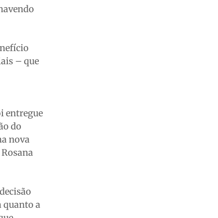
o havendo
nefício
iais – que
i entregue
ão do
ma nova
s Rosana
 decisão
a quanto a
 que