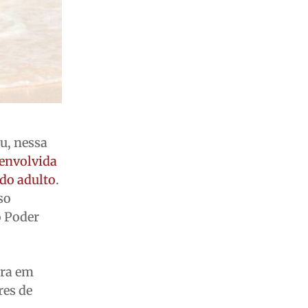
ou, nessa
envolvida
údo adulto
.
so
o Poder
ura em
res de