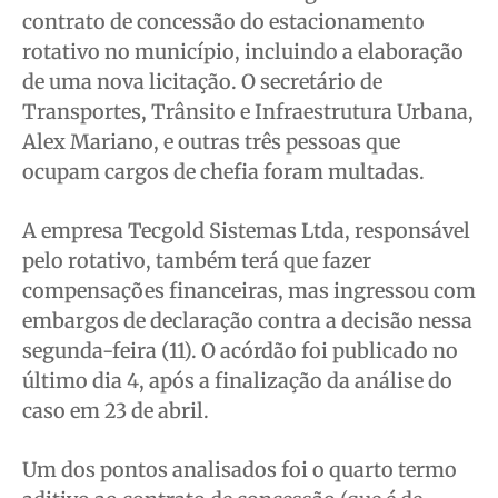
contrato de concessão do estacionamento
rotativo no município, incluindo a elaboração
Quem Somos
Quem Somos
Quem Somos
Quem Somos
de uma nova licitação. O secretário de
Expediente
Expediente
Expediente
Expediente
Transportes, Trânsito e Infraestrutura Urbana,
Contato
Contato
Contato
Contato
Alex Mariano, e outras três pessoas que
Anuncie
Anuncie
Anuncie
Anuncie
ocupam cargos de chefia foram multadas.
Termos de Uso
Termos de Uso
Termos de Uso
Termos de Uso
A empresa Tecgold Sistemas Ltda, responsável
Privacidade
Privacidade
Privacidade
Privacidade
pelo rotativo, também terá que fazer
compensações financeiras, mas ingressou com
embargos de declaração contra a decisão nessa
segunda-feira (11). O acórdão foi publicado no
último dia 4, após a finalização da análise do
caso em 23 de abril.
Um dos pontos analisados foi o quarto termo