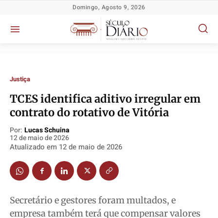
Domingo, Agosto 9, 2026
Justiça
TCES identifica aditivo irregular em
contrato do rotativo de Vitória
Por:
Lucas Schuina
12 de maio de 2026
Política
Política
Política
Política
Atualizado em
12 de maio de 2026
Socioeconômicas
Socioeconômicas
Socioeconômicas
Socioeconômicas
TV Século
TV Século
TV Século
TV Século
Justiça
Justiça
Justiça
Justiça
Secretário e gestores foram multados, e
Educação
Educação
Educação
Educação
empresa também terá que compensar valores
Segurança
Segurança
Segurança
Segurança