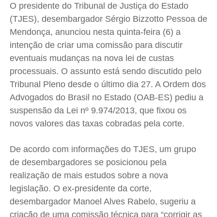
O presidente do Tribunal de Justiça do Estado
Cidades
Cidades
Cidades
Cidades
(TJES), desembargador Sérgio Bizzotto Pessoa de
Direitos
Direitos
Direitos
Direitos
Mendonça, anunciou nesta quinta-feira (6) a
Economia
Economia
Economia
Economia
intenção de criar uma comissão para discutir
eventuais mudanças na nova lei de custas
Cultura
Cultura
Cultura
Cultura
processuais. O assunto está sendo discutido pelo
Colunas
Colunas
Colunas
Colunas
Tribunal Pleno desde o último dia 27. A Ordem dos
Caetano Roque
Caetano Roque
Caetano Roque
Caetano Roque
Advogados do Brasil no Estado (OAB-ES) pediu a
Gustavo Bastos
Gustavo Bastos
Gustavo Bastos
Gustavo Bastos
suspensão da Lei nº 9.974/2013, que fixou os
Jr Mignone (in memorian)
Jr Mignone (in memorian)
Jr Mignone (in memorian)
Jr Mignone (in memorian)
novos valores das taxas cobradas pela corte.
Wanda Sily
Wanda Sily
Wanda Sily
Wanda Sily
De acordo com informações do TJES, um grupo
de desembargadores se posicionou pela
Publicidade Legal
Publicidade Legal
Publicidade Legal
Publicidade Legal
realização de mais estudos sobre a nova
Anuncie
Anuncie
Anuncie
Anuncie
legislação. O ex-presidente da corte,
desembargador Manoel Alves Rabelo, sugeriu a
Quem Somos
Quem Somos
Quem Somos
Quem Somos
criação de uma comissão técnica para “corrigir as