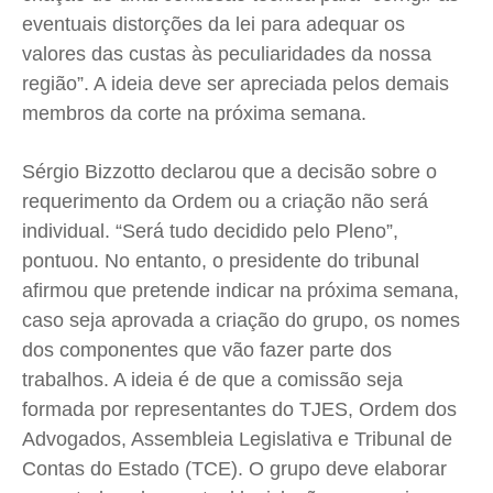
Expediente
Expediente
Expediente
Expediente
eventuais distorções da lei para adequar os
Contato
Contato
Contato
Contato
valores das custas às peculiaridades da nossa
região”. A ideia deve ser apreciada pelos demais
Anuncie
Anuncie
Anuncie
Anuncie
membros da corte na próxima semana.
Termos de Uso
Termos de Uso
Termos de Uso
Termos de Uso
Sérgio Bizzotto declarou que a decisão sobre o
Privacidade
Privacidade
Privacidade
Privacidade
requerimento da Ordem ou a criação não será
individual. “Será tudo decidido pelo Pleno”,
pontuou. No entanto, o presidente do tribunal
afirmou que pretende indicar na próxima semana,
caso seja aprovada a criação do grupo, os nomes
dos componentes que vão fazer parte dos
trabalhos. A ideia é de que a comissão seja
formada por representantes do TJES, Ordem dos
Advogados, Assembleia Legislativa e Tribunal de
Contas do Estado (TCE). O grupo deve elaborar