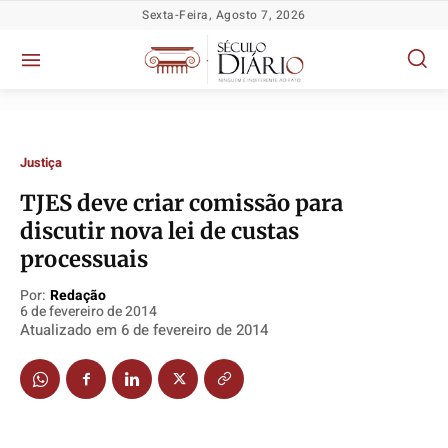
Sexta-Feira, Agosto 7, 2026
Justiça
TJES deve criar comissão para
discutir nova lei de custas
Política
Política
Política
Política
processuais
Socioeconômicas
Socioeconômicas
Socioeconômicas
Socioeconômicas
Por:
Redação
TV Século
TV Século
TV Século
TV Século
6 de fevereiro de 2014
Justiça
Justiça
Justiça
Justiça
Atualizado em
6 de fevereiro de 2014
Educação
Educação
Educação
Educação
Segurança
Segurança
Segurança
Segurança
Meio Ambiente
Meio Ambiente
Meio Ambiente
Meio Ambiente
Saúde
Saúde
Saúde
Saúde