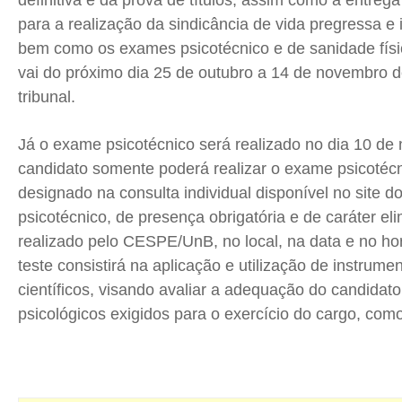
definitiva e da prova de títulos, assim como a entre
para a realização da sindicância de vida pregressa e 
Jr Mignone (in memorian)
Jr Mignone (in memorian)
Jr Mignone (in memorian)
Jr Mignone (in memorian)
bem como os exames psicotécnico e de sanidade físi
Wanda Sily
Wanda Sily
Wanda Sily
Wanda Sily
vai do próximo dia 25 de outubro a 14 de novembro 
tribunal.
Publicidade Legal
Publicidade Legal
Publicidade Legal
Publicidade Legal
Anuncie
Anuncie
Anuncie
Anuncie
Já o exame psicotécnico será realizado no dia 10 de
candidato somente poderá realizar o exame psicotécn
designado na consulta individual disponível no site 
Quem Somos
Quem Somos
Quem Somos
Quem Somos
psicotécnico, de presença obrigatória e de caráter eli
Expediente
Expediente
Expediente
Expediente
realizado pelo CESPE/UnB, no local, na data e no hor
Contato
Contato
Contato
Contato
teste consistirá na aplicação e utilização de instrume
Anuncie
Anuncie
Anuncie
Anuncie
científicos, visando avaliar a adequação do candidato
psicológicos exigidos para o exercício do cargo, como
Termos de Uso
Termos de Uso
Termos de Uso
Termos de Uso
Privacidade
Privacidade
Privacidade
Privacidade