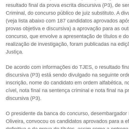
resultado final da prova escrita discursiva (P3), de s
Política
Política
Política
Política
Criminal, do concurso público de juiz substituto. A di
Socioeconômicas
Socioeconômicas
Socioeconômicas
Socioeconômicas
(veja lista abaixo com 187 candidatos aprovados apó
TV Século
TV Século
TV Século
TV Século
provas objetiva e discursiva) a aprovação para as ou
Justiça
Justiça
Justiça
Justiça
concurso, que envolve a apresentação de títulos e d
Educação
Educação
Educação
Educação
realização de investigação, foram publicadas na ediç
Segurança
Segurança
Segurança
Segurança
Justiça.
Meio Ambiente
Meio Ambiente
Meio Ambiente
Meio Ambiente
Saúde
Saúde
Saúde
Saúde
De acordo com informações do TJES, o resultado fina
discursiva (P3) está sendo divulgado na seguinte or
Cidades
Cidades
Cidades
Cidades
inscrição, nome do candidato em ordem alfabética, no
Direitos
Direitos
Direitos
Direitos
cível, nota final na sentença criminal e nota final na p
Economia
Economia
Economia
Economia
discursiva (P3).
Cultura
Cultura
Cultura
Cultura
Colunas
Colunas
Colunas
Colunas
O presidente da banca do concurso, desembargador
Caetano Roque
Caetano Roque
Caetano Roque
Caetano Roque
Oliveira, convocou os candidatos aprovados para a ef
Gustavo Bastos
Gustavo Bastos
Gustavo Bastos
Gustavo Bastos