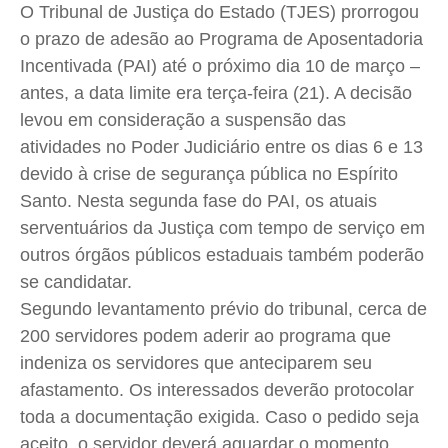
O Tribunal de Justiça do Estado (TJES) prorrogou
Cidades
Cidades
Cidades
Cidades
o prazo de adesão ao Programa de Aposentadoria
Direitos
Direitos
Direitos
Direitos
Incentivada (PAI) até o próximo dia 10 de março –
Economia
Economia
Economia
Economia
antes, a data limite era terça-feira (21). A decisão
Cultura
Cultura
Cultura
Cultura
levou em consideração a suspensão das
Colunas
Colunas
Colunas
Colunas
atividades no Poder Judiciário entre os dias 6 e 13
Caetano Roque
Caetano Roque
Caetano Roque
Caetano Roque
devido à crise de segurança pública no Espírito
Gustavo Bastos
Gustavo Bastos
Gustavo Bastos
Gustavo Bastos
Santo. Nesta segunda fase do PAI, os atuais
serventuários da Justiça com tempo de serviço em
Jr Mignone (in memorian)
Jr Mignone (in memorian)
Jr Mignone (in memorian)
Jr Mignone (in memorian)
outros órgãos públicos estaduais também poderão
Wanda Sily
Wanda Sily
Wanda Sily
Wanda Sily
se candidatar.
Segundo levantamento prévio do tribunal, cerca de
Publicidade Legal
Publicidade Legal
Publicidade Legal
Publicidade Legal
200 servidores podem aderir ao programa que
Anuncie
Anuncie
Anuncie
Anuncie
indeniza os servidores que anteciparem seu
afastamento. Os interessados deverão protocolar
toda a documentação exigida. Caso o pedido seja
Quem Somos
Quem Somos
Quem Somos
Quem Somos
aceito, o servidor deverá aguardar o momento
Expediente
Expediente
Expediente
Expediente