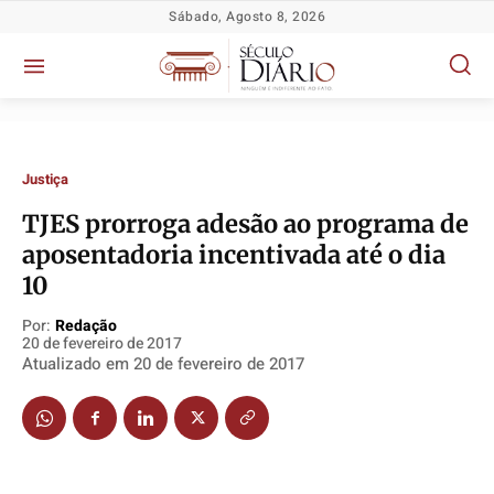
Sábado, Agosto 8, 2026
Justiça
TJES prorroga adesão ao programa de
Política
Política
Política
Política
aposentadoria incentivada até o dia
Socioeconômicas
Socioeconômicas
Socioeconômicas
Socioeconômicas
10
TV Século
TV Século
TV Século
TV Século
Por:
Redação
Justiça
Justiça
Justiça
Justiça
20 de fevereiro de 2017
Atualizado em
20 de fevereiro de 2017
Educação
Educação
Educação
Educação
Segurança
Segurança
Segurança
Segurança
Meio Ambiente
Meio Ambiente
Meio Ambiente
Meio Ambiente
Saúde
Saúde
Saúde
Saúde