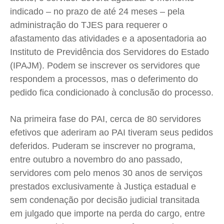
indicado – no prazo de até 24 meses – pela
Contato
Contato
Contato
Contato
administração do TJES para requerer o
Anuncie
Anuncie
Anuncie
Anuncie
afastamento das atividades e a aposentadoria ao
Instituto de Previdência dos Servidores do Estado
Termos de Uso
Termos de Uso
Termos de Uso
Termos de Uso
(IPAJM). Podem se inscrever os servidores que
Privacidade
Privacidade
Privacidade
Privacidade
respondem a processos, mas o deferimento do
pedido fica condicionado à conclusão do processo.
Na primeira fase do PAI, cerca de 80 servidores
efetivos que aderiram ao PAI tiveram seus pedidos
deferidos. Puderam se inscrever no programa,
entre outubro a novembro do ano passado,
servidores com pelo menos 30 anos de serviços
prestados exclusivamente à Justiça estadual e
sem condenação por decisão judicial transitada
em julgado que importe na perda do cargo, entre