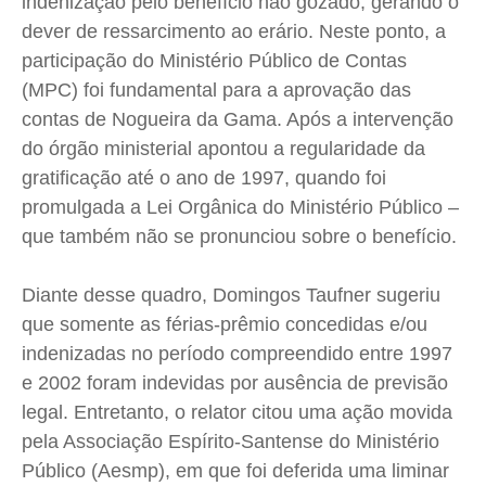
indenização pelo benefício não gozado, gerando o
Quem Somos
Quem Somos
Quem Somos
Quem Somos
dever de ressarcimento ao erário. Neste ponto, a
Expediente
Expediente
Expediente
Expediente
participação do Ministério Público de Contas
Contato
Contato
Contato
Contato
(MPC) foi fundamental para a aprovação das
Anuncie
Anuncie
Anuncie
Anuncie
contas de Nogueira da Gama. Após a intervenção
do órgão ministerial apontou a regularidade da
gratificação até o ano de 1997, quando foi
Termos de Uso
Termos de Uso
Termos de Uso
Termos de Uso
promulgada a Lei Orgânica do Ministério Público –
Privacidade
Privacidade
Privacidade
Privacidade
que também não se pronunciou sobre o benefício.
Diante desse quadro, Domingos Taufner sugeriu
que somente as férias-prêmio concedidas e/ou
indenizadas no período compreendido entre 1997
e 2002 foram indevidas por ausência de previsão
legal. Entretanto, o relator citou uma ação movida
pela Associação Espírito-Santense do Ministério
Público (Aesmp), em que foi deferida uma liminar