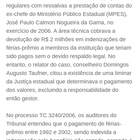
regulares com ressalvas a prestação de contas do
Saúde
Saúde
Saúde
Saúde
ex-chefe do Ministério Público Estadual (MPES),
Cidades
Cidades
Cidades
Cidades
José Paulo Calmon Nogueira da Gama, no
Direitos
Direitos
Direitos
Direitos
exercício de 2006. A área técnica cobrava a
Economia
Economia
Economia
Economia
devolução de R$ 2 milhões em indenizações de
Cultura
Cultura
Cultura
Cultura
férias-prêmio a membros da instituição que teriam
Colunas
Colunas
Colunas
Colunas
sido pagos sem o devido respaldo legal. No
entanto, o relator do caso, conselheiro Domingos
Caetano Roque
Caetano Roque
Caetano Roque
Caetano Roque
Augusto Taufner, citou a existência de uma liminar
Gustavo Bastos
Gustavo Bastos
Gustavo Bastos
Gustavo Bastos
da Justiça estadual que determinava o pagamento
Jr Mignone (in memorian)
Jr Mignone (in memorian)
Jr Mignone (in memorian)
Jr Mignone (in memorian)
dos valores, excluindo a responsabilidade do
Wanda Sily
Wanda Sily
Wanda Sily
Wanda Sily
então gestor.
Publicidade Legal
Publicidade Legal
Publicidade Legal
Publicidade Legal
No processo TC 3240/2006, os auditores do
Anuncie
Anuncie
Anuncie
Anuncie
Tribunal entendeu que o pagamento de férias-
prêmio entre 1992 e 2002, sendo indevida a