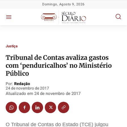
Domingo, Agosto 9, 2026
Justiça
Tribunal de Contas avaliza gastos
com ‘penduricalhos’ no Ministério
Público
Política
Política
Política
Política
Socioeconômicas
Socioeconômicas
Socioeconômicas
Socioeconômicas
Por:
Redação
24 de novembro de 2017
TV Século
TV Século
TV Século
TV Século
Atualizado em
24 de novembro de 2017
Justiça
Justiça
Justiça
Justiça
Educação
Educação
Educação
Educação
Segurança
Segurança
Segurança
Segurança
O Tribunal de Contas do Estado (TCE) julgou
Meio Ambiente
Meio Ambiente
Meio Ambiente
Meio Ambiente