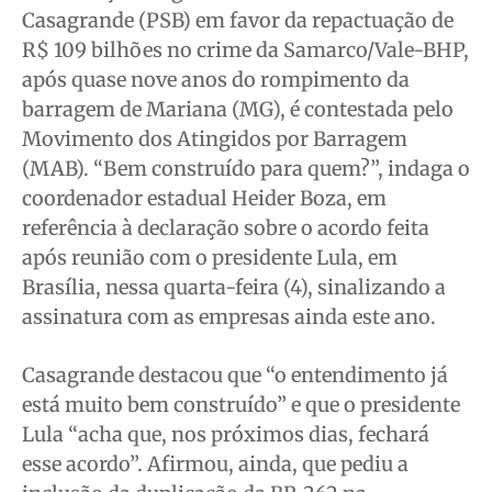
Casagrande (PSB) em favor da repactuação de
Saúde
Saúde
Saúde
Saúde
R$ 109 bilhões no crime da Samarco/Vale-BHP,
Cidades
Cidades
Cidades
Cidades
após quase nove anos do rompimento da
Direitos
Direitos
Direitos
Direitos
barragem de Mariana (MG), é contestada pelo
Economia
Economia
Economia
Economia
Movimento dos Atingidos por Barragem
(MAB). “Bem construído para quem?”, indaga o
Cultura
Cultura
Cultura
Cultura
coordenador estadual Heider Boza, em
Colunas
Colunas
Colunas
Colunas
referência à declaração sobre o acordo feita
Caetano Roque
Caetano Roque
Caetano Roque
Caetano Roque
após reunião com o presidente Lula, em
Gustavo Bastos
Gustavo Bastos
Gustavo Bastos
Gustavo Bastos
Brasília, nessa quarta-feira (4), sinalizando a
Jr Mignone (in memorian)
Jr Mignone (in memorian)
Jr Mignone (in memorian)
Jr Mignone (in memorian)
assinatura com as empresas ainda este ano.
Wanda Sily
Wanda Sily
Wanda Sily
Wanda Sily
Casagrande destacou que “o entendimento já
está muito bem construído” e que o presidente
Publicidade Legal
Publicidade Legal
Publicidade Legal
Publicidade Legal
Lula “acha que, nos próximos dias, fechará
Anuncie
Anuncie
Anuncie
Anuncie
esse acordo”. Afirmou, ainda, que pediu a