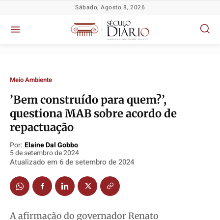
Sábado, Agosto 8, 2026
Meio Ambiente
​​’Bem construído para quem?’,
questiona MAB sobre acordo de
repactuação
Política
Política
Política
Política
Por:
Elaine Dal Gobbo
Socioeconômicas
Socioeconômicas
Socioeconômicas
Socioeconômicas
5 de setembro de 2024
TV Século
TV Século
TV Século
TV Século
Atualizado em
6 de setembro de 2024
Justiça
Justiça
Justiça
Justiça
Educação
Educação
Educação
Educação
Segurança
Segurança
Segurança
Segurança
A afirmação do governador Renato
Meio Ambiente
Meio Ambiente
Meio Ambiente
Meio Ambiente