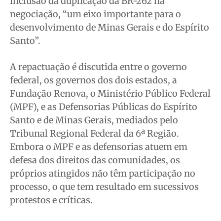
inclusão da duplicação da BR-262 na
Quem Somos
Quem Somos
Quem Somos
Quem Somos
negociação, “um eixo importante para o
Expediente
Expediente
Expediente
Expediente
desenvolvimento de Minas Gerais e do Espírito
Contato
Contato
Contato
Contato
Santo”.
Anuncie
Anuncie
Anuncie
Anuncie
A repactuação é discutida entre o governo
federal, os governos dos dois estados, a
Termos de Uso
Termos de Uso
Termos de Uso
Termos de Uso
Fundação Renova, o Ministério Público Federal
Privacidade
Privacidade
Privacidade
Privacidade
(MPF), e as Defensorias Públicas do Espírito
Santo e de Minas Gerais, mediados pelo
Tribunal Regional Federal da 6ª Região.
Embora o MPF e as defensorias atuem em
defesa dos direitos das comunidades, os
próprios atingidos não têm participação no
processo, o que tem resultado em sucessivos
protestos e críticas.