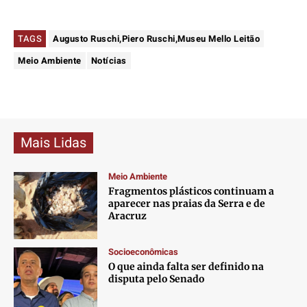
TAGS
Augusto Ruschi,Piero Ruschi,Museu Mello Leitão
Meio Ambiente
Notícias
Mais Lidas
Meio Ambiente
Fragmentos plásticos continuam a
aparecer nas praias da Serra e de
Aracruz
Socioeconômicas
O que ainda falta ser definido na
disputa pelo Senado