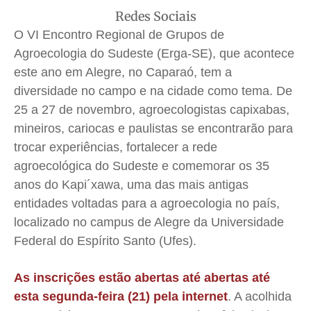
Anuncie
Anuncie
Anuncie
Anuncie
Redes Sociais
O VI Encontro Regional de Grupos de
Quem Somos
Quem Somos
Quem Somos
Quem Somos
Agroecologia do Sudeste (Erga-SE), que acontece
este ano em Alegre, no Caparaó, tem a
Expediente
Expediente
Expediente
Expediente
diversidade no campo e na cidade como tema. De
Contato
Contato
Contato
Contato
25 a 27 de novembro, agroecologistas capixabas,
Anuncie
Anuncie
Anuncie
Anuncie
mineiros, cariocas e paulistas se encontrarão para
trocar experiências, fortalecer a rede
Termos de Uso
Termos de Uso
Termos de Uso
Termos de Uso
agroecológica do Sudeste e comemorar os 35
Privacidade
Privacidade
Privacidade
Privacidade
anos do Kapi´xawa, uma das mais antigas
entidades voltadas para a agroecologia no país,
localizado no campus de Alegre da Universidade
Federal do Espírito Santo (Ufes).
As inscrições estão abertas até abertas até
esta segunda-feira (21) pela internet
. A acolhida