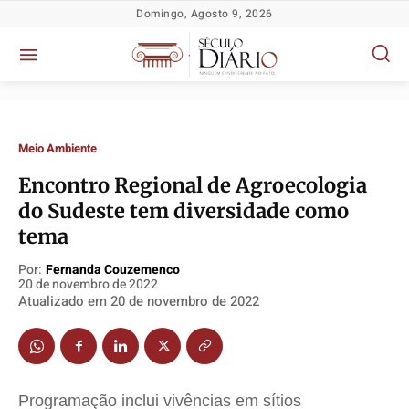
Domingo, Agosto 9, 2026
Meio Ambiente
Encontro Regional de Agroecologia
do Sudeste tem diversidade como
tema
Por:
Fernanda Couzemenco
20 de novembro de 2022
Política
Política
Política
Política
Atualizado em
20 de novembro de 2022
Socioeconômicas
Socioeconômicas
Socioeconômicas
Socioeconômicas
TV Século
TV Século
TV Século
TV Século
Justiça
Justiça
Justiça
Justiça
Programação inclui vivências em sítios
Educação
Educação
Educação
Educação