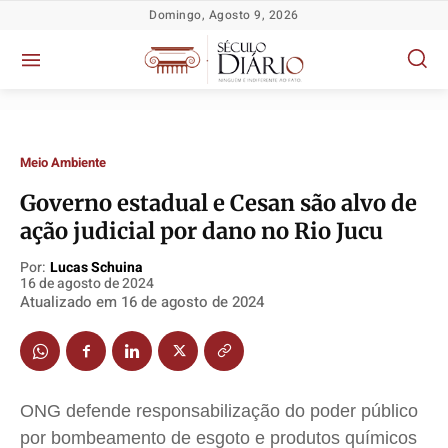
Domingo, Agosto 9, 2026
Meio Ambiente
Governo estadual e Cesan são alvo de
ação judicial por dano no Rio Jucu
Por:
Lucas Schuina
16 de agosto de 2024
Atualizado em
16 de agosto de 2024
Política
Política
Política
Política
Socioeconômicas
Socioeconômicas
Socioeconômicas
Socioeconômicas
TV Século
TV Século
TV Século
TV Século
Justiça
Justiça
Justiça
Justiça
ONG defende responsabilização do poder público
Educação
Educação
Educação
Educação
por bombeamento de esgoto e produtos químicos