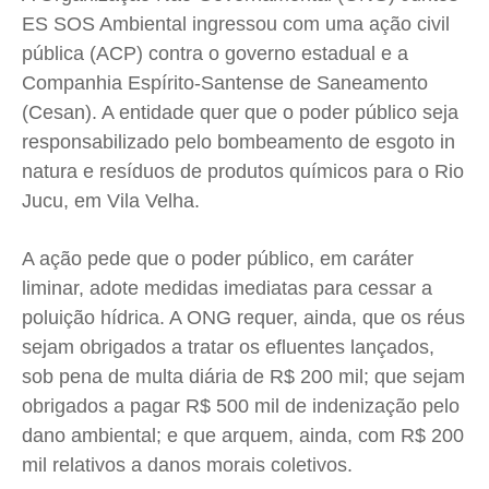
ES SOS Ambiental ingressou com uma ação civil
pública (ACP) contra o governo estadual e a
Quem Somos
Quem Somos
Quem Somos
Quem Somos
Companhia Espírito-Santense de Saneamento
Expediente
Expediente
Expediente
Expediente
(Cesan). A entidade quer que o poder público seja
Contato
Contato
Contato
Contato
responsabilizado pelo bombeamento de esgoto in
Anuncie
Anuncie
Anuncie
Anuncie
natura e resíduos de produtos químicos para o Rio
Jucu, em Vila Velha.
Termos de Uso
Termos de Uso
Termos de Uso
Termos de Uso
A ação pede que o poder público, em caráter
Privacidade
Privacidade
Privacidade
Privacidade
liminar, adote medidas imediatas para cessar a
poluição hídrica. A ONG requer, ainda, que os réus
sejam obrigados a tratar os efluentes lançados,
sob pena de multa diária de R$ 200 mil; que sejam
obrigados a pagar R$ 500 mil de indenização pelo
dano ambiental; e que arquem, ainda, com R$ 200
mil relativos a danos morais coletivos.