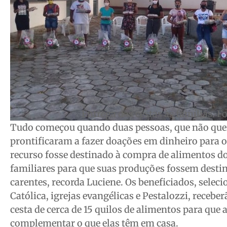
Expediente
Expediente
Expediente
Expediente
Contato
Contato
Contato
Contato
Anuncie
Anuncie
Anuncie
Anuncie
Termos de Uso
Termos de Uso
Termos de Uso
Termos de Uso
Privacidade
Privacidade
Privacidade
Privacidade
Entrega das cestas às famílias. 
Tudo começou quando duas pessoas, que não quere
prontificaram a fazer doações em dinheiro para o
recurso fosse destinado à compra de alimentos do
familiares para que suas produções fossem destin
carentes, recorda Luciene. Os beneficiados, seleci
Católica, igrejas evangélicas e Pestalozzi, rece
cesta de cerca de 15 quilos de alimentos para que
complementar o que elas têm em casa.