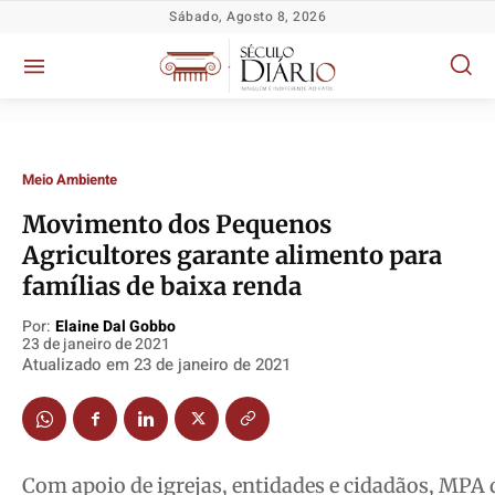
Sábado, Agosto 8, 2026
Meio Ambiente
Movimento dos Pequenos
Agricultores garante alimento para
Política
Política
Política
Política
famílias de baixa renda
Socioeconômicas
Socioeconômicas
Socioeconômicas
Socioeconômicas
TV Século
TV Século
TV Século
TV Século
Por:
Elaine Dal Gobbo
23 de janeiro de 2021
Justiça
Justiça
Justiça
Justiça
Atualizado em
23 de janeiro de 2021
Educação
Educação
Educação
Educação
Segurança
Segurança
Segurança
Segurança
Meio Ambiente
Meio Ambiente
Meio Ambiente
Meio Ambiente
Com apoio de igrejas, entidades e cidadãos, MPA q
Saúde
Saúde
Saúde
Saúde