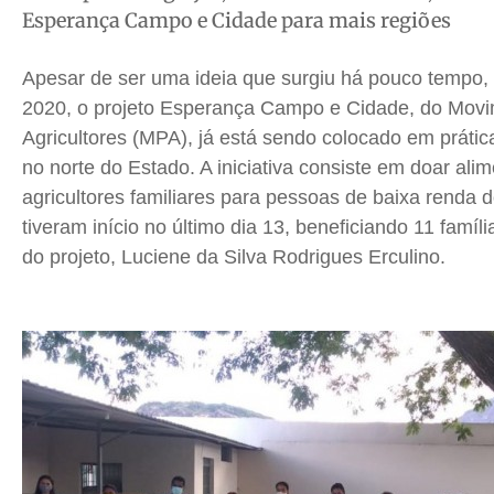
Esperança Campo e Cidade para mais regiões
Cidades
Cidades
Cidades
Cidades
Direitos
Direitos
Direitos
Direitos
Apesar de ser uma ideia que surgiu há pouco tempo, 
Economia
Economia
Economia
Economia
2020, o projeto Esperança Campo e Cidade, do Mov
Cultura
Cultura
Cultura
Cultura
Agricultores (MPA), já está sendo colocado em práti
Colunas
Colunas
Colunas
Colunas
no norte do Estado. A iniciativa consiste em doar ali
agricultores familiares para pessoas de baixa renda 
Caetano Roque
Caetano Roque
Caetano Roque
Caetano Roque
tiveram início no último dia 13, beneficiando 11 famíl
Gustavo Bastos
Gustavo Bastos
Gustavo Bastos
Gustavo Bastos
do projeto, Luciene da Silva Rodrigues Erculino.
Jr Mignone (in memorian)
Jr Mignone (in memorian)
Jr Mignone (in memorian)
Jr Mignone (in memorian)
Wanda Sily
Wanda Sily
Wanda Sily
Wanda Sily
Publicidade Legal
Publicidade Legal
Publicidade Legal
Publicidade Legal
Anuncie
Anuncie
Anuncie
Anuncie
Quem Somos
Quem Somos
Quem Somos
Quem Somos