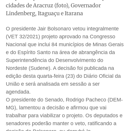
cidades de Aracruz (foto), Governador
Saúde
Saúde
Saúde
Saúde
Lindenberg, Itaguaçu e Itarana
Cidades
Cidades
Cidades
Cidades
Direitos
Direitos
Direitos
Direitos
O presidente Jair Bolsonaro vetou integralmente
Economia
Economia
Economia
Economia
(VET 32/2021) projeto aprovado na Congresso
Cultura
Cultura
Cultura
Cultura
Nacional que inclui 84 municípios de Minas Gerais
Colunas
Colunas
Colunas
Colunas
e do Espírito Santo na área de abrangência da
Superintendência do Desenvolvimento do
Caetano Roque
Caetano Roque
Caetano Roque
Caetano Roque
Nordeste (Sudene). A decisão foi publicada na
Gustavo Bastos
Gustavo Bastos
Gustavo Bastos
Gustavo Bastos
edição desta quarta-feira (23) do Diário Oficial da
Jr Mignone (in memorian)
Jr Mignone (in memorian)
Jr Mignone (in memorian)
Jr Mignone (in memorian)
União e será analisada em sessão a ser
Wanda Sily
Wanda Sily
Wanda Sily
Wanda Sily
agendada.
O presidente do Senado, Rodrigo Pacheco (DEM-
Publicidade Legal
Publicidade Legal
Publicidade Legal
Publicidade Legal
MG), lamentou a decisão e afirmou que vai
Anuncie
Anuncie
Anuncie
Anuncie
trabalhar para viabilizar o projeto. Os deputados e
senadores poderão manter o veto, ratificando a