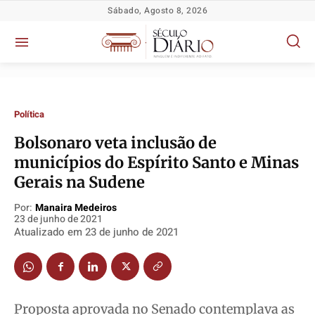
Sábado, Agosto 8, 2026
Política
​Bolsonaro veta inclusão de
municípios do Espírito Santo e Minas
Gerais na Sudene
Política
Política
Política
Política
Socioeconômicas
Socioeconômicas
Socioeconômicas
Socioeconômicas
Por:
Manaira Medeiros
23 de junho de 2021
TV Século
TV Século
TV Século
TV Século
Atualizado em
23 de junho de 2021
Justiça
Justiça
Justiça
Justiça
Educação
Educação
Educação
Educação
Segurança
Segurança
Segurança
Segurança
Proposta aprovada no Senado contemplava as
Meio Ambiente
Meio Ambiente
Meio Ambiente
Meio Ambiente