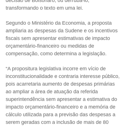
decisão de Bolsonaro, ou derrubá-lo,
Quem Somos
Quem Somos
Quem Somos
Quem Somos
transformando o texto em uma lei.
Expediente
Expediente
Expediente
Expediente
Contato
Contato
Contato
Contato
Segundo o Ministério da Economia, a proposta
Anuncie
Anuncie
Anuncie
Anuncie
ampliaria as despesas da Sudene e os incentivos
fiscais sem apresentar estimativas de impacto
orçamentário-financeiro ou medidas de
Termos de Uso
Termos de Uso
Termos de Uso
Termos de Uso
compensação, como determina a legislação.
Privacidade
Privacidade
Privacidade
Privacidade
“A propositura legislativa incorre em vício de
inconstitucionalidade e contraria interesse público,
pois acarretaria aumento de despesas primárias
ao ampliar a área de atuação da referida
superintendência sem apresentar a estimativa do
impacto orçamentário-financeiro e a memória de
cálculo utilizada para a previsão das despesas a
serem geradas com a inclusão de mais de 80