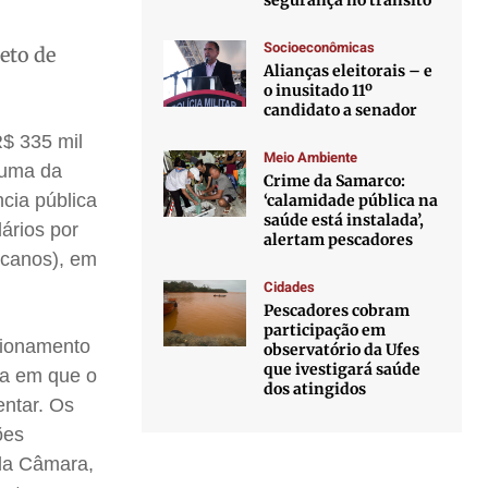
segurança no trânsito
Socioeconômicas
eto de
Alianças eleitorais – e
o inusitado 11º
candidato a senador
$ 335 mil
Meio Ambiente
e uma da
Crime da Samarco:
cia pública
‘calamidade pública na
saúde está instalada’,
ários por
alertam pescadores
icanos), em
Cidades
Pescadores cobram
participação em
cionamento
observatório da Ufes
que ivestigará saúde
ca em que o
dos atingidos
entar. Os
ões
 da Câmara,