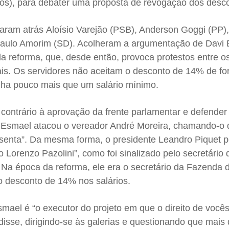
os), para debater uma proposta de revogação dos desc
taram atrás Aloísio Varejão (PSB), Anderson Goggi (PP)
aulo Amorim (SD). Acolheram a argumentação de Davi 
a reforma, que, desde então, provoca protestos entre o
is. Os servidores não aceitam o desconto de 14% de for
nha pouco mais que um salário mínimo.
contrário à aprovação da frente parlamentar e defender
vi Esmael atacou o vereador André Moreira, chamando-o 
esenta”. Da mesma forma, o presidente Leandro Piquet 
o Lorenzo Pazolini”, como foi sinalizado pelo secretário 
 Na época da reforma, ele era o secretário da Fazenda d
o desconto de 14% nos salários.
mael é “o executor do projeto em que o direito de você
 disse, dirigindo-se às galerias e questionando que mais