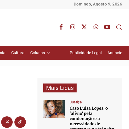
Domingo, Agosto 9, 2026
mia
Cultura
Colunas
Publicidade Legal
Anuncie
Mais Lidas
Justiça
Caso Luisa Lopes: o
‘alívio’ pela
condenação e a
necessidade de