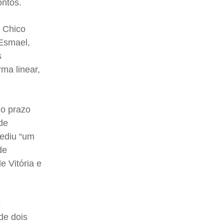
ontos.
, Chico
Esmael,
s
ma linear,
 o prazo
de
pediu “um
de
e Vitória e
s
 de dois