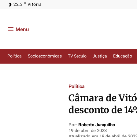
22.3
Vitória
C
Menu
Política
Socioeconômicas
TV Século
Justiça
Educação
Política
Política
Política
Política
Socioeconômicas
Socioeconômicas
Socioeconômicas
Socioeconômicas
TV Século
TV Século
TV Século
TV Século
Política
Justiça
Justiça
Justiça
Justiça
Câmara de Vitór
Educação
Educação
Educação
Educação
desconto de 1
Segurança
Segurança
Segurança
Segurança
Meio Ambiente
Meio Ambiente
Meio Ambiente
Meio Ambiente
Por:
Roberto Junquilho
Saúde
Saúde
Saúde
Saúde
19 de abril de 2023
Cidades
Cidades
Cidades
Cidades
Atualizado em
19 de abril de 202