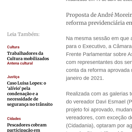
Direitos
Direitos
Direitos
Direitos
Proposta de André Moreira
Economia
Economia
Economia
Economia
reforma previdenciária e
Cultura
Cultura
Cultura
Cultura
Colunas
Colunas
Colunas
Colunas
Leia Também:
Na mesma sessão em que apr
Caetano Roque
Caetano Roque
Caetano Roque
Caetano Roque
para o Executivo, a Câmara d
Cultura
Gustavo Bastos
Gustavo Bastos
Gustavo Bastos
Gustavo Bastos
Trabalhadores da
Frente Parlamentar sobre As
Cultura mobilizados
Jr Mignone (in memorian)
Jr Mignone (in memorian)
Jr Mignone (in memorian)
Jr Mignone (in memorian)
com representantes dos ser
Antena cultural
conta da reforma aprovada n
Wanda Sily
Wanda Sily
Wanda Sily
Wanda Sily
Justiça
janeiro de 2021.
Caso Luisa Lopes: o
‘alívio’ pela
Publicidade Legal
Publicidade Legal
Publicidade Legal
Publicidade Legal
Realizada com as galerias 
condenação e a
Anuncie
Anuncie
Anuncie
Anuncie
necessidade de
do vereador Davi Esmael (P
segurança no trânsito
projeto foi aprovado, mudand
Quem Somos
Quem Somos
Quem Somos
Quem Somos
vereadores, com exceção de
Cidades
Pescadores cobram
(Cidadania), optaram por ag
Expediente
Expediente
Expediente
Expediente
participação em