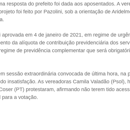
 resposta do prefeito foi dada aos aposentados. A ve
ojeto foi feito por Pazolini, sob a orientação de Aridelm
a.
i aprovada em 4 de janeiro de 2021, em regime de urgên
mento da alíquota de contribuição previdenciária dos ser
egime de previdência complementar que será obrigatóri
em sessão extraordinária convocada de última hora, na p
do insatisfação. As vereadoras Camila Valadão (Psol), 
 Coser (PT) protestaram, afirmando não terem tido aces
 para a votação.