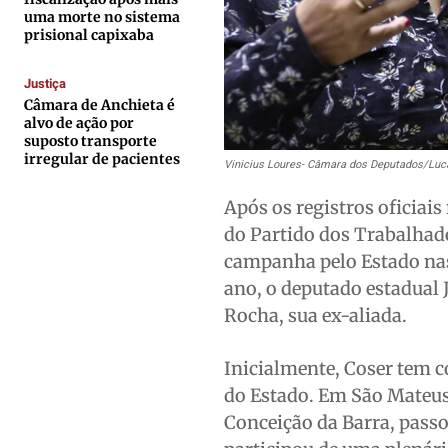
Expediente
Expediente
Expediente
Expediente
uma morte no sistema
prisional capixaba
Contato
Contato
Contato
Contato
Anuncie
Anuncie
Anuncie
Anuncie
Justiça
Câmara de Anchieta é
alvo de ação por
Termos de Uso
Termos de Uso
Termos de Uso
Termos de Uso
suposto transporte
irregular de pacientes
Privacidade
Privacidade
Privacidade
Privacidade
Vinicius Loures- Câmara dos Deputados/Luc
Após os registros oficiais
do Partido dos Trabalhad
campanha pelo Estado nas
ano, o deputado estadual J
Rocha, sua ex-aliada.
Inicialmente, Coser tem 
do Estado. Em São Mateus
Conceição da Barra, passo