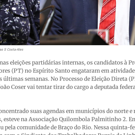
as S Costa-Ales
 nas eleições partidárias internas, os candidatos à P
ores (PT) no Espírito Santo engataram em atividade
 últimas semanas. No Processo de Eleição Direta (P
oão Coser vai tentar tirar do cargo a deputada federa
concentrado suas agendas em municípios do norte e 
, esteve na Associação Quilombola Palmitinho 2. E
u pela comunidade de Braço do Rio. Nessa quinta-fei