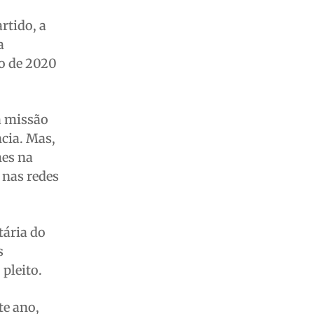
rtido, a
a
do de 2020
a missão
ncia. Mas,
mes na
 nas redes
tária do
s
 pleito.
te ano,