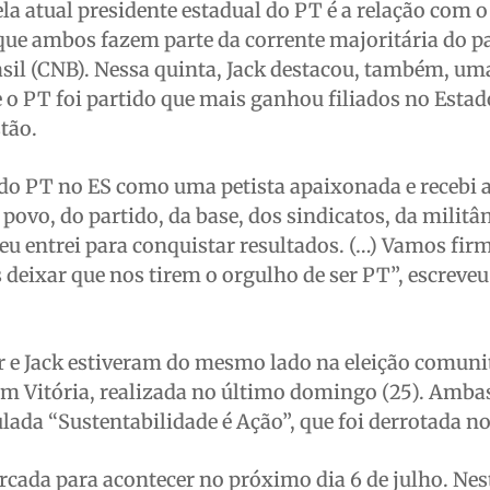
a atual presidente estadual do PT é a relação com o
que ambos fazem parte da corrente majoritária do pa
il (CNB). Nessa quinta, Jack destacou, também, um
 o PT foi partido que mais ganhou filiados no Esta
tão.
 do PT no ES como uma petista apaixonada e recebi 
povo, do partido, da base, dos sindicatos, da militâ
 eu entrei para conquistar resultados. (…) Vamos fir
eixar que nos tirem o orgulho de ser PT”, escreveu
r e Jack estiveram do mesmo lado na eleição comuni
em Vitória, realizada no último domingo (25). Amba
lada “Sustentabilidade é Ação”, que foi derrotada no
cada para acontecer no próximo dia 6 de julho. Nes