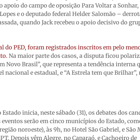
o apoio do campo de oposição Para Voltar a Sonhar,
 Lopes e o deputado federal Helder Salomão – derro
assada, quando Jack recebeu o apoio decisivo do gru
ial do PED, foram registrados inscritos em pelo men
to.
Na maior parte dos casos, a disputa ficou polari
 Novo Brasil”, que representa a tendência interna q
 nacional e estadual, e “A Estrela tem que Brilhar”,
 Estado inicia, neste sábado (31), os debates dos can
Os eventos serão em cinco municípios do Estado, co
região noroeste), às 9h, no Hotel São Gabriel, e São
o PT. Depois vêm Alegre, no Caparaó, e Cachoeiro de