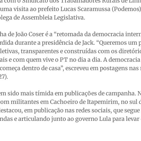
a com o Sindicato dos Trabalhadores Rurais de Linh
uma visita ao prefeito Lucas Scaramussa (Podemos),
lega de Assembleia Legislativa.
 de João Coser é a “retomada da democracia inter
perdida durante a presidência de Jack. “Queremos um 
letivas, transparentes e construídas com os diretóri
ais e com quem vive o PT no dia a dia. A democracia
começa dentro de casa”, escreveu em postagens nas 
27).
 tem sido mais tímida em publicações de campanha. 
com militantes em Cachoeiro de Itapemirim, no sul 
estacou, em publicação nas redes sociais, que segu
das e articulando junto ao governo Lula para levar