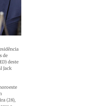
residência
s de
ED) deste
l Jack
noroeste
m
ra (28),