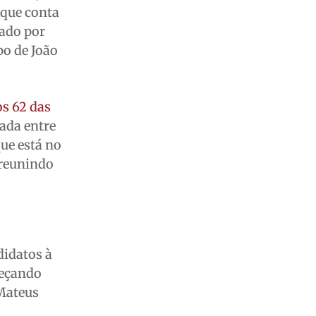
 que conta
tado por
po de João
os 62 das
zada entre
ue está no
 reunindo
didatos à
meçando
 Mateus