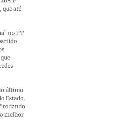
ares e
 que até
na” no PT
partido
os
 que
redes
No último
do Estado.
e “rodando
 o melhor