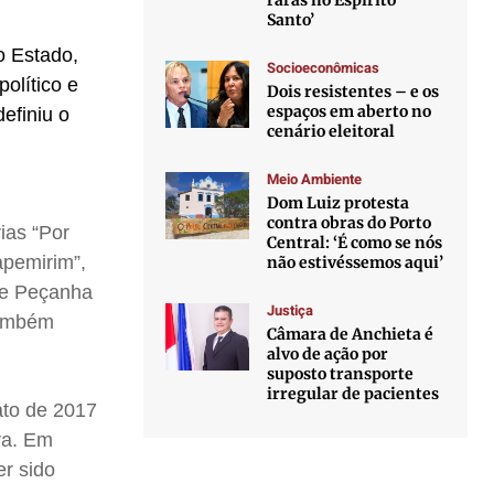
raras no Espírito
Santo’
o Estado,
Socioeconômicas
político e
Dois resistentes – e os
espaços em aberto no
efiniu o
cenário eleitoral
Meio Ambiente
Dom Luiz protesta
contra obras do Porto
ias “Por
Central: ‘É como se nós
apemirim”,
não estivéssemos aqui’
 de Peçanha
Justiça
 também
Câmara de Anchieta é
alvo de ação por
suposto transporte
irregular de pacientes
ato de 2017
va. Em
r sido