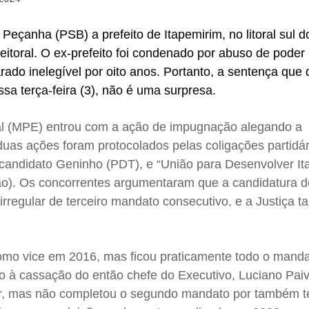
 Peçanha (PSB) a prefeito de Itapemirim, no litoral sul d
Eleitoral. O ex-prefeito foi condenado por abuso de poder 
do inelegível por oito anos. Portanto, a sentença que d
ssa terça-feira (3), não é uma surpresa.
oral (MPE) entrou com a ação de impugnação alegando a
 duas ações foram protocolados pelas coligações partidár
 candidato Geninho (PDT), e “União para Desenvolver It
nião). Os concorrentes argumentaram que a candidatura
 irregular de terceiro mandato consecutivo, e a Justiça
como vice em 2016, mas ficou praticamente todo o mand
do à cassação do então chefe do Executivo, Luciano Pai
r, mas não completou o segundo mandato por também te