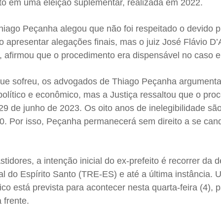
eito em uma eleição suplementar, realizada em 2022.
hiago Peçanha alegou que não foi respeitado o devido 
do apresentar alegações finais, mas o juiz José Flávio D
al, afirmou que o procedimento era dispensável no caso 
ue sofreu, os advogados de Thiago Peçanha argument
olítico e econômico, mas a Justiça ressaltou que o pro
 29 de junho de 2023. Os oito anos de inelegibilidade sã
020. Por isso, Peçanha permanecerá sem direito a se cand
idores, a intenção inicial do ex-prefeito é recorrer da 
ral do Espírito Santo (TRE-ES) e até a última instância.
co está prevista para acontecer nesta quarta-feira (4), p
 frente.