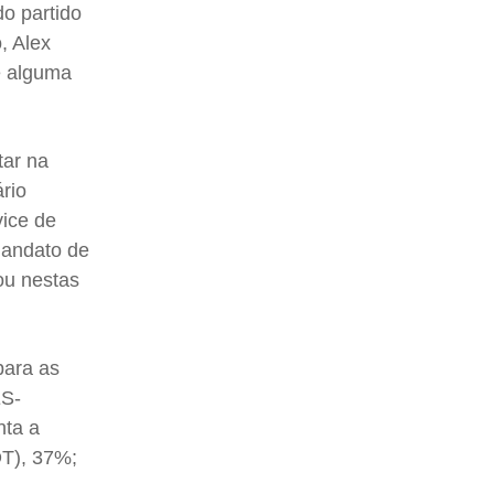
do partido
, Alex
de alguma
tar na
rio
vice de
mandato de
ou nestas
para as
ES-
nta a
DT), 37%;