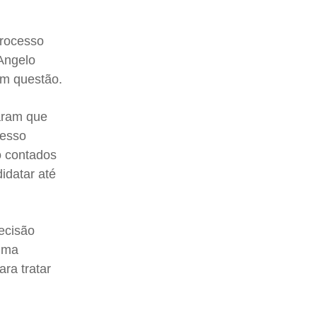
processo
’Angelo
em questão.
aram que
cesso
o contados
idatar até
decisão
 Uma
ara tratar