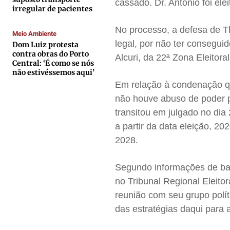
cassado. Dr. Antônio foi el
irregular de pacientes
Contato
Contato
Contato
Contato
No processo, a defesa de T
Anuncie
Anuncie
Anuncie
Anuncie
Meio Ambiente
legal, por não ter consegui
Dom Luiz protesta
contra obras do Porto
Alcuri, da 22ª Zona Eleitor
Termos de Uso
Termos de Uso
Termos de Uso
Termos de Uso
Central: ‘É como se nós
não estivéssemos aqui’
Privacidade
Privacidade
Privacidade
Privacidade
Em relação à condenação q
não houve abuso de poder p
transitou em julgado no dia
a partir da data eleição, 2
2028.
Segundo informações de bast
no Tribunal Regional Eleito
reunião com seu grupo políti
das estratégias daqui para a