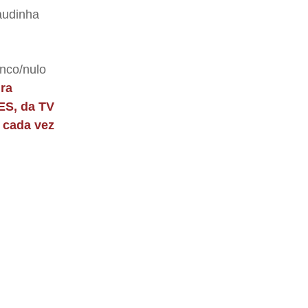
audinha
nco/nulo
ura
 ES, da TV
s cada vez