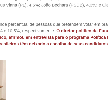
cius Viana (PL), 4,5%; João Bechara (PSDB), 4,3%; e Cl
ande percentual de pessoas que pretendem votar em bra
3% e 10,5%, respectivamente.
O diretor político da Fut
rico, afirmou em entrevista para o programa Política
brasileiros têm deixado a escolha de seus candidato