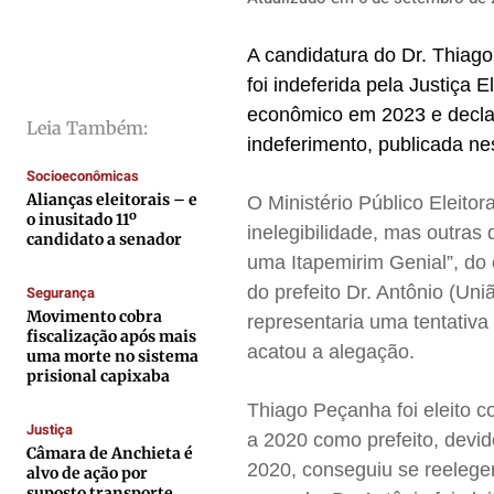
Cidades
Cidades
Cidades
Cidades
Direitos
Direitos
Direitos
Direitos
A candidatura do Dr. Thiago
Economia
Economia
Economia
Economia
foi indeferida pela Justiça 
Cultura
Cultura
Cultura
Cultura
econômico em 2023 e declara
Leia Também:
indeferimento, publicada ne
Colunas
Colunas
Colunas
Colunas
Socioeconômicas
Caetano Roque
Caetano Roque
Caetano Roque
Caetano Roque
Alianças eleitorais – e
O Ministério Público Eleit
Gustavo Bastos
Gustavo Bastos
Gustavo Bastos
Gustavo Bastos
o inusitado 11º
inelegibilidade, mas outras
candidato a senador
Jr Mignone (in memorian)
Jr Mignone (in memorian)
Jr Mignone (in memorian)
Jr Mignone (in memorian)
uma Itapemirim Genial”, do
Wanda Sily
Wanda Sily
Wanda Sily
Wanda Sily
do prefeito Dr. Antônio (U
Segurança
Movimento cobra
representaria uma tentativa
fiscalização após mais
acatou a alegação.
Publicidade Legal
Publicidade Legal
Publicidade Legal
Publicidade Legal
uma morte no sistema
prisional capixaba
Anuncie
Anuncie
Anuncie
Anuncie
Thiago Peçanha foi eleito 
Justiça
a 2020 como prefeito, devi
Câmara de Anchieta é
Quem Somos
Quem Somos
Quem Somos
Quem Somos
2020, conseguiu se reelege
alvo de ação por
Expediente
Expediente
Expediente
Expediente
suposto transporte