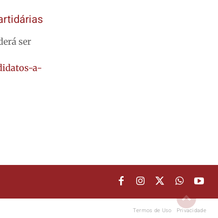
artidárias
derá ser
didatos-a-
Termos de Uso
Privacidade