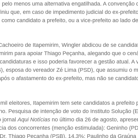
e pelo menos uma alternativa engatilhada. A convenção 
iu que, em caso de impedimento judicial do ex-prefeito
 como candidato a prefeito, ou a vice-prefeito ao lado 
Cachoeiro de Itapemirim, Wingler abdicou de se candida
pemirim para apoiar Thiago Peçanha, alegando que o cená
candidaturas e isso poderia favorecer a gestão atual. A 
), esposa do vereador Zé Lima (PSD), que assumiu o 
após o afastamento do ex-prefeito, mas não se candidat
il eleitores, Itapemirim tem sete candidatos a prefeito 
no. Pesquisa de intenção de voto do Instituto Solução (
 jornal
Aqui Notícias
no último dia 26 de agosto, aprese
cia dos concorrentes (menção estimulada): Geninho (P
; Dr. Thiago Peçanha (PSB), 14,3%; Paulinho da Graúna