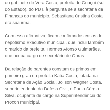
do gabinete de Vera Costa, prefeita de Guaçuí (sul
Cidades
Cidades
Cidades
Cidades
do Estado), do PDT, à pergunta se a secretaria de
Direitos
Direitos
Direitos
Direitos
Finanças do município, Sebastiana Cristina Costa
Economia
Economia
Economia
Economia
era sua irmã.
Cultura
Cultura
Cultura
Cultura
Colunas
Colunas
Colunas
Colunas
Com essa afirmativa, ficam confirmados casos de
nepotismo Executivo municipal, que inclui também
Caetano Roque
Caetano Roque
Caetano Roque
Caetano Roque
o marido da prefeita, Hermes Afonso Guimarães,
Gustavo Bastos
Gustavo Bastos
Gustavo Bastos
Gustavo Bastos
que ocupa cargo de secretário de Obras.
Jr Mignone (in memorian)
Jr Mignone (in memorian)
Jr Mignone (in memorian)
Jr Mignone (in memorian)
Wanda Sily
Wanda Sily
Wanda Sily
Wanda Sily
Da relação de parentes constam os primos em
primeiro grau da prefeita Kátia Costa, lotada na
Publicidade Legal
Publicidade Legal
Publicidade Legal
Publicidade Legal
Secretaria de Ação Social, Joilson Wagner Costa,
Anuncie
Anuncie
Anuncie
Anuncie
superintendente da Defesa Civil, e Paulo Sérgio
Silva, ocupante de cargo na Superintendência do
Procon municipal.
Quem Somos
Quem Somos
Quem Somos
Quem Somos