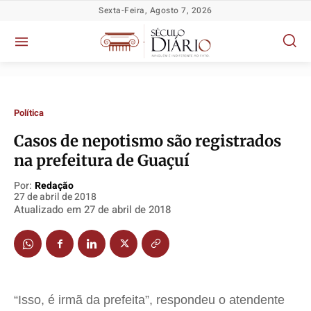
Sexta-Feira, Agosto 7, 2026
Política
Casos de nepotismo são registrados
Política
Política
Política
Política
na prefeitura de Guaçuí
Socioeconômicas
Socioeconômicas
Socioeconômicas
Socioeconômicas
Por:
Redação
27 de abril de 2018
TV Século
TV Século
TV Século
TV Século
Atualizado em
27 de abril de 2018
Justiça
Justiça
Justiça
Justiça
Educação
Educação
Educação
Educação
Segurança
Segurança
Segurança
Segurança
Meio Ambiente
Meio Ambiente
Meio Ambiente
Meio Ambiente
“Isso, é irmã da prefeita”, respondeu o atendente
Saúde
Saúde
Saúde
Saúde