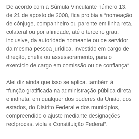
Expediente
Expediente
Expediente
Expediente
De acordo com a Súmula Vinculante número 13,
Contato
Contato
Contato
Contato
de 21 de agosto de 2008, fica proibia a “nomeação
Anuncie
Anuncie
Anuncie
Anuncie
de cônjuge, companheiro ou parente em linha reta,
colateral ou por afinidade, até o terceiro grau,
Termos de Uso
Termos de Uso
Termos de Uso
Termos de Uso
inclusive, da autoridade nomeante ou de servidor
da mesma pessoa jurídica, investido em cargo de
Privacidade
Privacidade
Privacidade
Privacidade
direção, chefia ou assessoramento, para o
exercício de cargo em comissão ou de confiança”.
Alei diz ainda que isso se aplica, também à
“função gratificada na administração pública direta
e indireta, em qualquer dos poderes da União, dos
estados, do Distrito Federal e dos municípios,
compreendido o ajuste mediante designações
recíprocas, viola a Constituição Federal”.