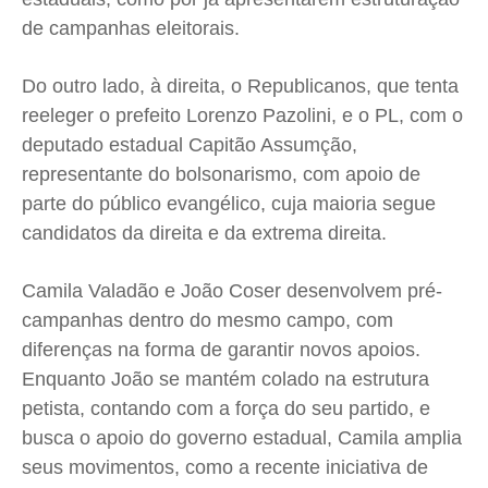
de campanhas eleitorais.
Expediente
Expediente
Expediente
Expediente
Contato
Contato
Contato
Contato
Do outro lado, à direita, o Republicanos, que tenta
Anuncie
Anuncie
Anuncie
Anuncie
reeleger o prefeito Lorenzo Pazolini, e o PL, com o
deputado estadual Capitão Assumção,
Termos de Uso
Termos de Uso
Termos de Uso
Termos de Uso
representante do bolsonarismo, com apoio de
Privacidade
Privacidade
Privacidade
Privacidade
parte do público evangélico, cuja maioria segue
candidatos da direita e da extrema direita.
Camila Valadão e João Coser desenvolvem pré-
campanhas dentro do mesmo campo, com
diferenças na forma de garantir novos apoios.
Enquanto João se mantém colado na estrutura
petista, contando com a força do seu partido, e
busca o apoio do governo estadual, Camila amplia
seus movimentos, como a recente iniciativa de