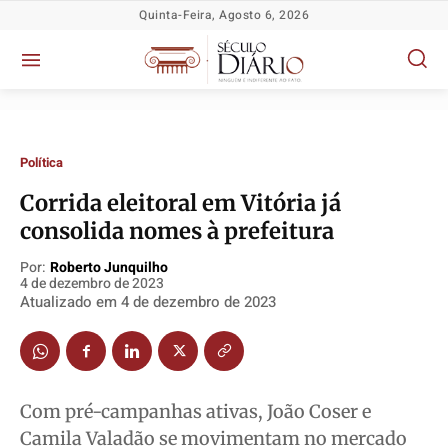
Quinta-Feira, Agosto 6, 2026
Política
Corrida eleitoral em Vitória já
consolida nomes à prefeitura
Política
Política
Política
Política
Por:
Roberto Junquilho
Socioeconômicas
Socioeconômicas
Socioeconômicas
Socioeconômicas
4 de dezembro de 2023
Atualizado em
4 de dezembro de 2023
TV Século
TV Século
TV Século
TV Século
Justiça
Justiça
Justiça
Justiça
Educação
Educação
Educação
Educação
Segurança
Segurança
Segurança
Segurança
Com pré-campanhas ativas, João Coser e
Meio Ambiente
Meio Ambiente
Meio Ambiente
Meio Ambiente
Camila Valadão se movimentam no mercado