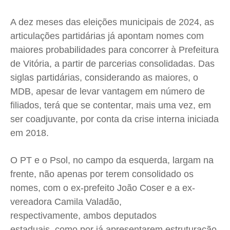
Saúde
Saúde
Saúde
Saúde
Cidades
Cidades
Cidades
Cidades
A dez meses das eleições municipais de 2024, as
articulações partidárias já apontam nomes com
Direitos
Direitos
Direitos
Direitos
maiores probabilidades para concorrer à Prefeitura
Economia
Economia
Economia
Economia
de Vitória, a partir de parcerias consolidadas. Das
Cultura
Cultura
Cultura
Cultura
siglas partidárias, considerando as maiores, o
Colunas
Colunas
Colunas
Colunas
MDB, apesar de levar vantagem em número de
Caetano Roque
Caetano Roque
Caetano Roque
Caetano Roque
filiados, terá que se contentar, mais uma vez, em
Gustavo Bastos
Gustavo Bastos
Gustavo Bastos
Gustavo Bastos
ser coadjuvante, por conta da crise interna iniciada
Jr Mignone (in memorian)
Jr Mignone (in memorian)
Jr Mignone (in memorian)
Jr Mignone (in memorian)
em 2018.
Wanda Sily
Wanda Sily
Wanda Sily
Wanda Sily
O PT e o Psol, no campo da esquerda, largam na
frente, não apenas por terem consolidado os
Publicidade Legal
Publicidade Legal
Publicidade Legal
Publicidade Legal
nomes, com o ex-prefeito João Coser e a ex-
Anuncie
Anuncie
Anuncie
Anuncie
vereadora Camila Valadão,
respectivamente, ambos deputados
Quem Somos
Quem Somos
Quem Somos
Quem Somos
estaduais, como por já apresentarem estruturação