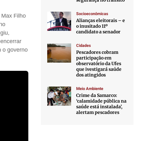
segurança no trânsito
Socioeconômicas
, Max Filho
Alianças eleitorais – e
 no
o inusitado 11º
candidato a senador
giu,
 encerrar
Cidades
m o governo
Pescadores cobram
participação em
observatório da Ufes
que ivestigará saúde
dos atingidos
Meio Ambiente
Crime da Samarco:
‘calamidade pública na
saúde está instalada’,
alertam pescadores