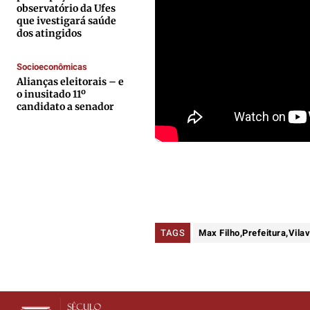
observatório da Ufes
Anuncie
Anuncie
Anuncie
Anuncie
que ivestigará saúde
dos atingidos
Termos de Uso
Termos de Uso
Termos de Uso
Termos de Uso
Socioeconômicas
Alianças eleitorais – e
Privacidade
Privacidade
Privacidade
Privacidade
o inusitado 11º
candidato a senador
TAGS
Max Filho,Prefeitura,Vil