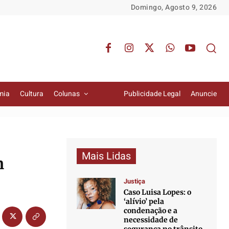
Domingo, Agosto 9, 2026
mia
Cultura
Colunas
Publicidade Legal
Anuncie
Mais Lidas
m
Justiça
Caso Luisa Lopes: o
‘alívio’ pela
condenação e a
necessidade de