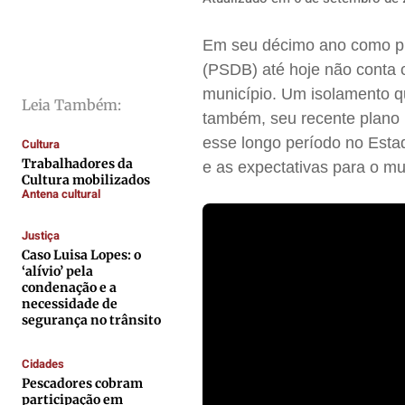
Direitos
Direitos
Direitos
Direitos
Economia
Economia
Economia
Economia
Em seu décimo ano como pref
Cultura
Cultura
Cultura
Cultura
(PSDB) até hoje não conta 
Colunas
Colunas
Colunas
Colunas
município. Um isolamento q
Leia Também:
também, seu recente plano p
Caetano Roque
Caetano Roque
Caetano Roque
Caetano Roque
esse longo período no Estad
Cultura
Gustavo Bastos
Gustavo Bastos
Gustavo Bastos
Gustavo Bastos
Trabalhadores da
e as expectativas para o mun
Jr Mignone (in memorian)
Jr Mignone (in memorian)
Jr Mignone (in memorian)
Jr Mignone (in memorian)
Cultura mobilizados
Antena cultural
Wanda Sily
Wanda Sily
Wanda Sily
Wanda Sily
Justiça
Caso Luisa Lopes: o
Publicidade Legal
Publicidade Legal
Publicidade Legal
Publicidade Legal
‘alívio’ pela
condenação e a
Anuncie
Anuncie
Anuncie
Anuncie
necessidade de
segurança no trânsito
Quem Somos
Quem Somos
Quem Somos
Quem Somos
Cidades
Expediente
Expediente
Expediente
Expediente
Pescadores cobram
participação em
Contato
Contato
Contato
Contato