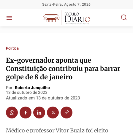
Sexta-Feira, Agosto 7, 2026
Política
Ex-governador aponta que
Constituição contribuiu para barrar
golpe de 8 de janeiro
Política
Política
Política
Política
Socioeconômicas
Socioeconômicas
Socioeconômicas
Socioeconômicas
Por:
Roberto Junquilho
13 de outubro de 2023
TV Século
TV Século
TV Século
TV Século
Atualizado em
13 de outubro de 2023
Justiça
Justiça
Justiça
Justiça
Educação
Educação
Educação
Educação
Segurança
Segurança
Segurança
Segurança
Médico e professor Vitor Buaiz foi eleito
Meio Ambiente
Meio Ambiente
Meio Ambiente
Meio Ambiente