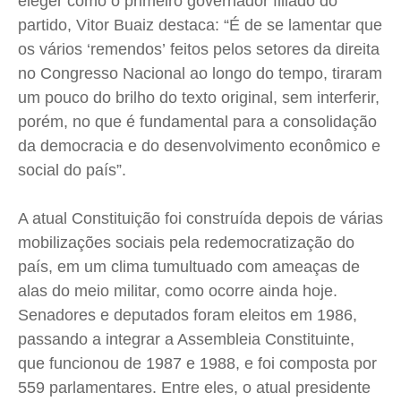
eleger como o primeiro governador filiado do
Quem Somos
Quem Somos
Quem Somos
Quem Somos
partido, Vitor Buaiz destaca: “É de se lamentar que
Expediente
Expediente
Expediente
Expediente
os vários ‘remendos’ feitos pelos setores da direita
Contato
Contato
Contato
Contato
no Congresso Nacional ao longo do tempo, tiraram
Anuncie
Anuncie
Anuncie
Anuncie
um pouco do brilho do texto original, sem interferir,
porém, no que é fundamental para a consolidação
da democracia e do desenvolvimento econômico e
Termos de Uso
Termos de Uso
Termos de Uso
Termos de Uso
social do país”.
Privacidade
Privacidade
Privacidade
Privacidade
A atual Constituição foi construída depois de várias
mobilizações sociais pela redemocratização do
país, em um clima tumultuado com ameaças de
alas do meio militar, como ocorre ainda hoje.
Senadores e deputados foram eleitos em 1986,
passando a integrar a Assembleia Constituinte,
que funcionou de 1987 e 1988, e foi composta por
559 parlamentares. Entre eles, o atual presidente