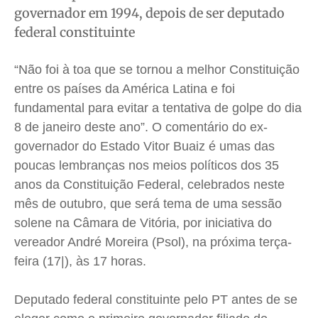
governador em 1994, depois de ser deputado
Saúde
Saúde
Saúde
Saúde
federal constituinte
Cidades
Cidades
Cidades
Cidades
Direitos
Direitos
Direitos
Direitos
“Não foi à toa que se tornou a melhor Constituição
Economia
Economia
Economia
Economia
entre os países da América Latina e foi
Cultura
Cultura
Cultura
Cultura
fundamental para evitar a tentativa de golpe do dia
Colunas
Colunas
Colunas
Colunas
8 de janeiro deste
ano”. O comentário do ex-
governador do Estado Vitor Buaiz é umas das
Caetano Roque
Caetano Roque
Caetano Roque
Caetano Roque
poucas lembranças nos meios políticos dos 35
Gustavo Bastos
Gustavo Bastos
Gustavo Bastos
Gustavo Bastos
anos da Constituição Federal, celebrados neste
Jr Mignone (in memorian)
Jr Mignone (in memorian)
Jr Mignone (in memorian)
Jr Mignone (in memorian)
mês de outubro, que será tema de uma sessão
Wanda Sily
Wanda Sily
Wanda Sily
Wanda Sily
solene na Câmara de Vitória, por iniciativa do
vereador André Moreira (Psol), na próxima terça-
Publicidade Legal
Publicidade Legal
Publicidade Legal
Publicidade Legal
feira (17|), às 17 horas.
Anuncie
Anuncie
Anuncie
Anuncie
Deputado federal constituinte pelo PT antes de se