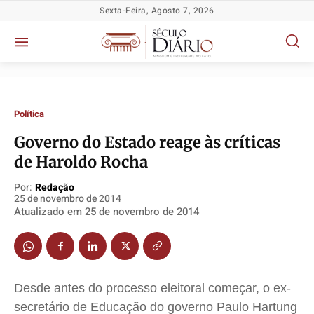
Sexta-Feira, Agosto 7, 2026
Política
Governo do Estado reage às críticas
de Haroldo Rocha
Política
Política
Política
Política
Por:
Redação
Socioeconômicas
Socioeconômicas
Socioeconômicas
Socioeconômicas
25 de novembro de 2014
TV Século
TV Século
TV Século
TV Século
Atualizado em
25 de novembro de 2014
Justiça
Justiça
Justiça
Justiça
Educação
Educação
Educação
Educação
Segurança
Segurança
Segurança
Segurança
Desde antes do processo eleitoral começar, o ex-
Meio Ambiente
Meio Ambiente
Meio Ambiente
Meio Ambiente
secretário de Educação do governo Paulo Hartung
Saúde
Saúde
Saúde
Saúde