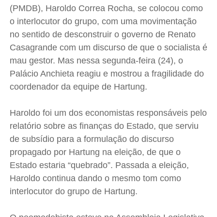
(PMDB), Haroldo Correa Rocha, se colocou como
Cidades
Cidades
Cidades
Cidades
o interlocutor do grupo, com uma movimentação
Direitos
Direitos
Direitos
Direitos
no sentido de desconstruir o governo de Renato
Economia
Economia
Economia
Economia
Casagrande com um discurso de que o socialista é
Cultura
Cultura
Cultura
Cultura
mau gestor. Mas nessa segunda-feira (24), o
Palácio Anchieta reagiu e mostrou a fragilidade do
Colunas
Colunas
Colunas
Colunas
coordenador da equipe de Hartung.
Caetano Roque
Caetano Roque
Caetano Roque
Caetano Roque
Gustavo Bastos
Gustavo Bastos
Gustavo Bastos
Gustavo Bastos
Haroldo foi um dos economistas responsáveis pelo
Jr Mignone (in memorian)
Jr Mignone (in memorian)
Jr Mignone (in memorian)
Jr Mignone (in memorian)
relatório sobre as finanças do Estado, que serviu
Wanda Sily
Wanda Sily
Wanda Sily
Wanda Sily
de subsídio para a formulação do discurso
propagado por Hartung na eleição, de que o
Estado estaria “quebrado”. Passada a eleição,
Publicidade Legal
Publicidade Legal
Publicidade Legal
Publicidade Legal
Haroldo continua dando o mesmo tom como
Anuncie
Anuncie
Anuncie
Anuncie
interlocutor do grupo de Hartung.
Quem Somos
Quem Somos
Quem Somos
Quem Somos