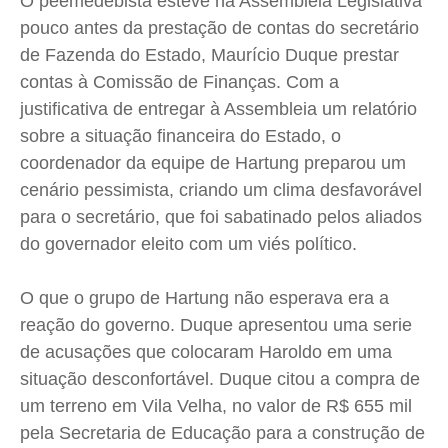
O peemedebista esteve na Assembleia Legislativa
Expediente
Expediente
Expediente
Expediente
pouco antes da prestação de contas do secretário
Contato
Contato
Contato
Contato
de Fazenda do Estado, Maurício Duque prestar
Anuncie
Anuncie
Anuncie
Anuncie
contas à Comissão de Finanças. Com a
justificativa de entregar à Assembleia um relatório
sobre a situação financeira do Estado, o
Termos de Uso
Termos de Uso
Termos de Uso
Termos de Uso
coordenador da equipe de Hartung preparou um
Privacidade
Privacidade
Privacidade
Privacidade
cenário pessimista, criando um clima desfavorável
para o secretário, que foi sabatinado pelos aliados
do governador eleito com um viés político.
O que o grupo de Hartung não esperava era a
reação do governo. Duque apresentou uma serie
de acusações que colocaram Haroldo em uma
situação desconfortável. Duque citou a compra de
um terreno em Vila Velha, no valor de R$ 655 mil
pela Secretaria de Educação para a construção de