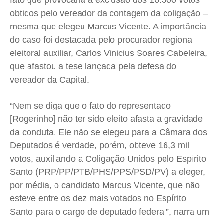
fato que provocaria a exclusão dos 16.300 votos
Quem Somos
Quem Somos
Quem Somos
Quem Somos
obtidos pelo vereador da contagem da coligação –
Expediente
Expediente
Expediente
Expediente
mesma que elegeu Marcus Vicente. A importância
Contato
Contato
Contato
Contato
do caso foi destacada pelo procurador regional
Anuncie
Anuncie
Anuncie
Anuncie
eleitoral auxiliar, Carlos Vinicius Soares Cabeleira,
que afastou a tese lançada pela defesa do
vereador da Capital.
Termos de Uso
Termos de Uso
Termos de Uso
Termos de Uso
Privacidade
Privacidade
Privacidade
Privacidade
“Nem se diga que o fato do representado
[Rogerinho] não ter sido eleito afasta a gravidade
da conduta. Ele não se elegeu para a Câmara dos
Deputados é verdade, porém, obteve 16,3 mil
votos, auxiliando a Coligação Unidos pelo Espírito
Santo (PRP/PP/PTB/PHS/PPS/PSD/PV) a eleger,
por média, o candidato Marcus Vicente, que não
esteve entre os dez mais votados no Espírito
Santo para o cargo de deputado federal”, narra um