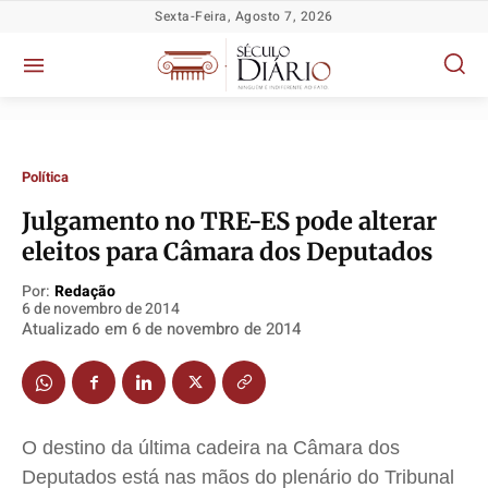
Sexta-Feira, Agosto 7, 2026
Política
Julgamento no TRE-ES pode alterar
eleitos para Câmara dos Deputados
Política
Política
Política
Política
Por:
Redação
6 de novembro de 2014
Socioeconômicas
Socioeconômicas
Socioeconômicas
Socioeconômicas
Atualizado em
6 de novembro de 2014
TV Século
TV Século
TV Século
TV Século
Justiça
Justiça
Justiça
Justiça
Educação
Educação
Educação
Educação
O destino da última cadeira na Câmara dos
Segurança
Segurança
Segurança
Segurança
Deputados está nas mãos do plenário do Tribunal
Meio Ambiente
Meio Ambiente
Meio Ambiente
Meio Ambiente