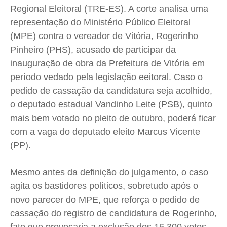
Regional Eleitoral (TRE-ES). A corte analisa uma
Saúde
Saúde
Saúde
Saúde
representação do Ministério Público Eleitoral
Cidades
Cidades
Cidades
Cidades
(MPE) contra o vereador de Vitória, Rogerinho
Direitos
Direitos
Direitos
Direitos
Pinheiro (PHS), acusado de participar da
Economia
Economia
Economia
Economia
inauguração de obra da Prefeitura de Vitória em
Cultura
Cultura
Cultura
Cultura
período vedado pela legislação eeitoral. Caso o
Colunas
Colunas
Colunas
Colunas
pedido de cassação da candidatura seja acolhido,
o deputado estadual Vandinho Leite (PSB), quinto
Caetano Roque
Caetano Roque
Caetano Roque
Caetano Roque
mais bem votado no pleito de outubro, poderá ficar
Gustavo Bastos
Gustavo Bastos
Gustavo Bastos
Gustavo Bastos
com a vaga do deputado eleito Marcus Vicente
Jr Mignone (in memorian)
Jr Mignone (in memorian)
Jr Mignone (in memorian)
Jr Mignone (in memorian)
(PP).
Wanda Sily
Wanda Sily
Wanda Sily
Wanda Sily
Mesmo antes da definição do julgamento, o caso
agita os bastidores políticos, sobretudo após o
Publicidade Legal
Publicidade Legal
Publicidade Legal
Publicidade Legal
novo parecer do MPE, que reforça o pedido de
Anuncie
Anuncie
Anuncie
Anuncie
cassação do registro de candidatura de Rogerinho,