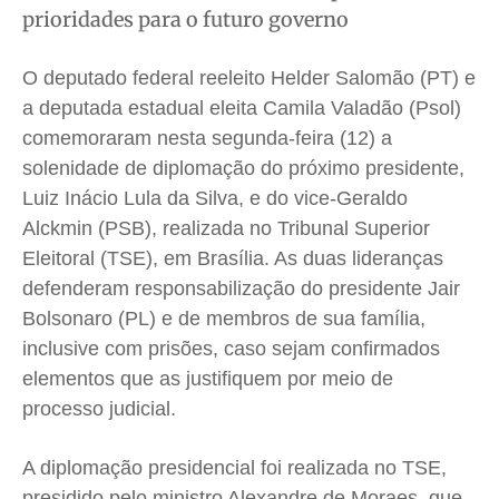
prioridades para o futuro governo
Saúde
Saúde
Saúde
Saúde
Cidades
Cidades
Cidades
Cidades
O deputado federal reeleito Helder Salomão (PT) e
Direitos
Direitos
Direitos
Direitos
a deputada estadual eleita Camila Valadão (Psol)
Economia
Economia
Economia
Economia
comemoraram nesta segunda-feira (12) a
Cultura
Cultura
Cultura
Cultura
solenidade de diplomação do próximo presidente,
Colunas
Colunas
Colunas
Colunas
Luiz Inácio Lula da Silva, e do vice-Geraldo
Alckmin (PSB), realizada no Tribunal Superior
Caetano Roque
Caetano Roque
Caetano Roque
Caetano Roque
Eleitoral (TSE), em Brasília. As duas lideranças
Gustavo Bastos
Gustavo Bastos
Gustavo Bastos
Gustavo Bastos
defenderam responsabilização do presidente Jair
Jr Mignone (in memorian)
Jr Mignone (in memorian)
Jr Mignone (in memorian)
Jr Mignone (in memorian)
Bolsonaro (PL) e de membros de sua família,
Wanda Sily
Wanda Sily
Wanda Sily
Wanda Sily
inclusive com prisões, caso sejam confirmados
elementos que as justifiquem por meio de
Publicidade Legal
Publicidade Legal
Publicidade Legal
Publicidade Legal
processo judicial.
Anuncie
Anuncie
Anuncie
Anuncie
A diplomação presidencial foi realizada no TSE,
presidido pelo ministro Alexandre de Moraes, que