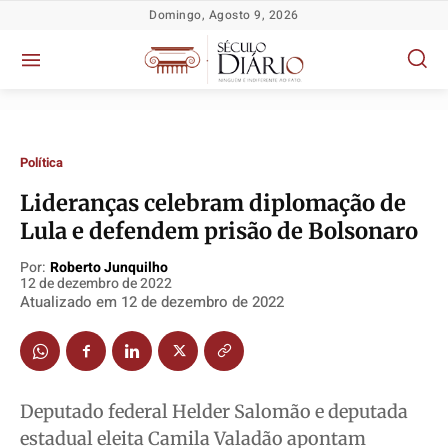
Domingo, Agosto 9, 2026
Política
Lideranças celebram diplomação de
Lula e defendem prisão de Bolsonaro
Política
Política
Política
Política
Por:
Roberto Junquilho
12 de dezembro de 2022
Socioeconômicas
Socioeconômicas
Socioeconômicas
Socioeconômicas
Atualizado em
12 de dezembro de 2022
TV Século
TV Século
TV Século
TV Século
Justiça
Justiça
Justiça
Justiça
Educação
Educação
Educação
Educação
Deputado federal Helder Salomão e deputada
Segurança
Segurança
Segurança
Segurança
estadual eleita Camila Valadão apontam
Meio Ambiente
Meio Ambiente
Meio Ambiente
Meio Ambiente