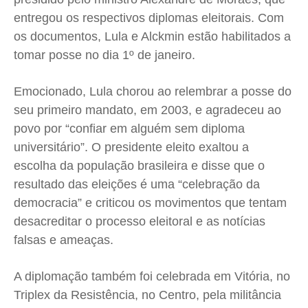
Quem Somos
Quem Somos
Quem Somos
Quem Somos
entregou os respectivos diplomas eleitorais. Com
Expediente
Expediente
Expediente
Expediente
os documentos, Lula e Alckmin estão habilitados a
Contato
Contato
Contato
Contato
tomar posse no dia 1º de janeiro.
Anuncie
Anuncie
Anuncie
Anuncie
Emocionado, Lula chorou ao relembrar a posse do
seu primeiro mandato, em 2003, e agradeceu ao
Termos de Uso
Termos de Uso
Termos de Uso
Termos de Uso
povo por “confiar em alguém sem diploma
Privacidade
Privacidade
Privacidade
Privacidade
universitário”. O presidente eleito exaltou a
escolha da população brasileira e disse que o
resultado das eleições é uma “celebração da
democracia” e criticou os movimentos que tentam
desacreditar o processo eleitoral e as notícias
falsas e ameaças.
A diplomação também foi celebrada em Vitória, no
Triplex da Resistência, no Centro, pela militância