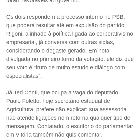
foram favoráveis ao governo.
Expediente
Expediente
Expediente
Expediente
Os dois respondem a processo interno no PSB,
Contato
Contato
Contato
Contato
que poderá resultar até em expulsão do partido.
Anuncie
Anuncie
Anuncie
Anuncie
Rigoni, alinhado à política ligada ao corporativismo
empresarial, já conversa com outras siglas,
Termos de Uso
Termos de Uso
Termos de Uso
Termos de Uso
considerando o degaste gerado. Em nota
Privacidade
Privacidade
Privacidade
Privacidade
divulgada no primeiro turno da votação, ele diz que
seu voto é “fruto de muito estudo e diálogo com
especialistas”.
Já Ted Conti, que ocupa a vaga do deputado
Paulo Foletto, hoje secretário estadual de
Agricultura, prefere não explicar: sua assessoria
não atende ligações nem retorna qualquer tipo de
mensagem. Contatado, o escritório do parlamentar
em Vitória também não quis comentar.