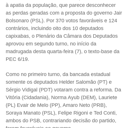
Saúde
Saúde
Saúde
Saúde
à apatia da população, que parece desconhecer
Cidades
Cidades
Cidades
Cidades
as perdas geradas com a proposta do governo Jair
Direitos
Direitos
Direitos
Direitos
Bolsonaro (PSL). Por 370 votos favoráveis e 124
contrários, incluindo oito dos 10 deputados
Economia
Economia
Economia
Economia
capixabas, o Plenário da Câmara dos Deputados
Cultura
Cultura
Cultura
Cultura
aprovou em segundo turno, no início da
Colunas
Colunas
Colunas
Colunas
madrugada desta quarta-feira (7), o texto-base da
Caetano Roque
Caetano Roque
Caetano Roque
Caetano Roque
PEC 6/19.
Gustavo Bastos
Gustavo Bastos
Gustavo Bastos
Gustavo Bastos
Jr Mignone (in memorian)
Jr Mignone (in memorian)
Jr Mignone (in memorian)
Jr Mignone (in memorian)
Como no primeiro turno, da bancada estadual
somente os deputados Helder Salomão (PT) e
Wanda Sily
Wanda Sily
Wanda Sily
Wanda Sily
Sérgio Vidigal (PDT) votaram contra a reforma. Da
Vitória (Cidadania), Norma Ayub (DEM), Lauriete
Publicidade Legal
Publicidade Legal
Publicidade Legal
Publicidade Legal
(PL) Evair de Melo (PP), Amaro Neto (PRB),
Anuncie
Anuncie
Anuncie
Anuncie
Soraya Manato (PSL), Felipe Rigoni e Ted Conti,
ambos do PSB, contrariando decisão do partido,
Quem Somos
Quem Somos
Quem Somos
Quem Somos