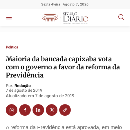
Sexta-Feira, Agosto 7, 2026
Política
Maioria da bancada capixaba vota
com o governo a favor da reforma da
Política
Política
Política
Política
Previdência
Socioeconômicas
Socioeconômicas
Socioeconômicas
Socioeconômicas
Por:
Redação
TV Século
TV Século
TV Século
TV Século
7 de agosto de 2019
Atualizado em
7 de agosto de 2019
Justiça
Justiça
Justiça
Justiça
Educação
Educação
Educação
Educação
Segurança
Segurança
Segurança
Segurança
Meio Ambiente
Meio Ambiente
Meio Ambiente
Meio Ambiente
A reforma da Previdência está aprovada, em meio