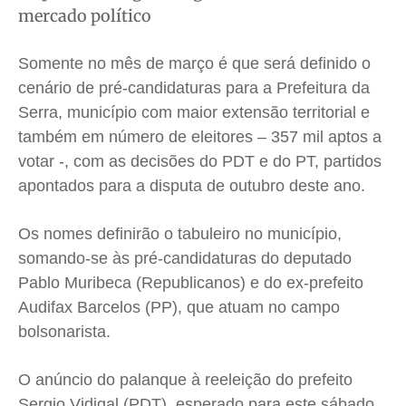
Saúde
Saúde
Saúde
Saúde
mercado político
Cidades
Cidades
Cidades
Cidades
Direitos
Direitos
Direitos
Direitos
Somente no mês de março é que será definido o
Economia
Economia
Economia
Economia
cenário de pré-candidaturas para a Prefeitura da
Serra, município com maior extensão territorial e
Cultura
Cultura
Cultura
Cultura
também em número de eleitores – 357 mil aptos a
Colunas
Colunas
Colunas
Colunas
votar -, com as decisões do PDT e do PT, partidos
Caetano Roque
Caetano Roque
Caetano Roque
Caetano Roque
apontados para a disputa de outubro deste ano.
Gustavo Bastos
Gustavo Bastos
Gustavo Bastos
Gustavo Bastos
Jr Mignone (in memorian)
Jr Mignone (in memorian)
Jr Mignone (in memorian)
Jr Mignone (in memorian)
Os nomes definirão o tabuleiro no município,
Wanda Sily
Wanda Sily
Wanda Sily
Wanda Sily
somando-se às pré-candidaturas do deputado
Pablo Muribeca (Republicanos) e do ex-prefeito
Audifax Barcelos (PP), que atuam no campo
Publicidade Legal
Publicidade Legal
Publicidade Legal
Publicidade Legal
bolsonarista.
Anuncie
Anuncie
Anuncie
Anuncie
O anúncio do palanque à reeleição do prefeito
Quem Somos
Quem Somos
Quem Somos
Quem Somos
Sergio Vidigal (PDT), esperado para este sábado