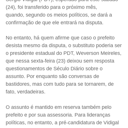
Expediente
Expediente
Expediente
Expediente
(24), foi transferido para o próximo mês,
Contato
Contato
Contato
Contato
quando, segundo os meios políticos, se dará a
confirmação de que ele entrará na disputa.
Anuncie
Anuncie
Anuncie
Anuncie
No entanto, há quem afirme que caso o prefeito
Termos de Uso
Termos de Uso
Termos de Uso
Termos de Uso
desista mesmo da disputa, o substituto poderia ser
Privacidade
Privacidade
Privacidade
Privacidade
o presidente estadual do PDT, Weverson Meireles,
que nessa sexta-feira (23) deixou sem resposta
questionamentos de Século Diário sobre o
assunto. Por enquanto são conversas de
bastidores, mas com tudo para se tornarem, de
fato, verdadeiras.
O assunto é mantido em reserva também pelo
prefeito e por sua assessoria. Para lideranças
políticas, no entanto, a pré-candidatura de Vidigal