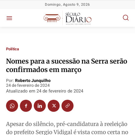
Domingo, Agosto 9, 2026
Política
Nomes para a sucessão na Serra serão
confirmados em março
Política
Política
Política
Política
Por:
Roberto Junquilho
Socioeconômicas
Socioeconômicas
Socioeconômicas
Socioeconômicas
24 de fevereiro de 2024
TV Século
TV Século
TV Século
TV Século
Atualizado em
24 de fevereiro de 2024
Justiça
Justiça
Justiça
Justiça
Educação
Educação
Educação
Educação
Segurança
Segurança
Segurança
Segurança
Apesar do silêncio, pré-candidatura à reeleição
Meio Ambiente
Meio Ambiente
Meio Ambiente
Meio Ambiente
do prefeito Sergio Vidigal é vista como certa no