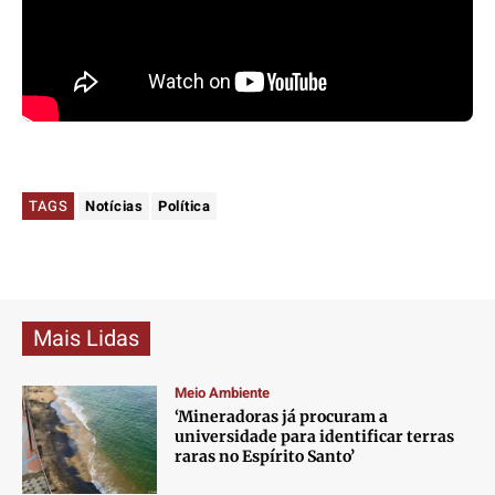
Contato
Contato
Contato
Contato
Anuncie
Anuncie
Anuncie
Anuncie
Termos de Uso
Termos de Uso
Termos de Uso
Termos de Uso
Privacidade
Privacidade
Privacidade
Privacidade
TAGS
Notícias
Política
Mais Lidas
Meio Ambiente
‘Mineradoras já procuram a
universidade para identificar terras
raras no Espírito Santo’