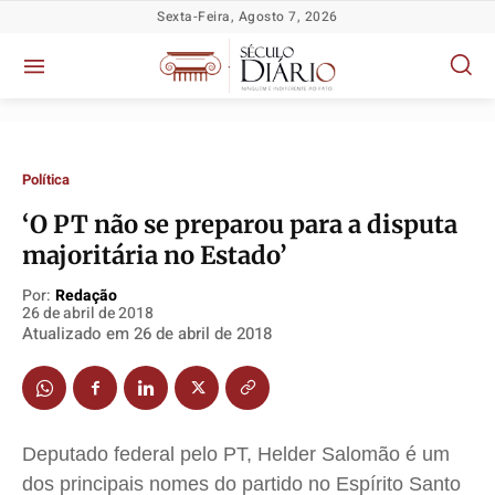
Sexta-Feira, Agosto 7, 2026
Política
‘O PT não se preparou para a disputa
Política
Política
Política
Política
majoritária no Estado’
Socioeconômicas
Socioeconômicas
Socioeconômicas
Socioeconômicas
TV Século
TV Século
TV Século
TV Século
Por:
Redação
26 de abril de 2018
Justiça
Justiça
Justiça
Justiça
Atualizado em
26 de abril de 2018
Educação
Educação
Educação
Educação
Segurança
Segurança
Segurança
Segurança
Meio Ambiente
Meio Ambiente
Meio Ambiente
Meio Ambiente
Deputado federal pelo PT, Helder Salomão é um
Saúde
Saúde
Saúde
Saúde
dos principais nomes do partido no Espírito Santo
Cidades
Cidades
Cidades
Cidades