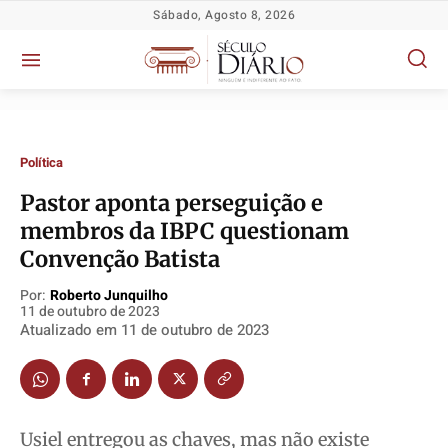
Sábado, Agosto 8, 2026
Política
Pastor aponta perseguição e
membros da IBPC questionam
Convenção Batista
Política
Política
Política
Política
Por:
Roberto Junquilho
Socioeconômicas
Socioeconômicas
Socioeconômicas
Socioeconômicas
11 de outubro de 2023
Atualizado em
11 de outubro de 2023
TV Século
TV Século
TV Século
TV Século
Justiça
Justiça
Justiça
Justiça
Educação
Educação
Educação
Educação
Segurança
Segurança
Segurança
Segurança
Usiel entregou as chaves, mas não existe