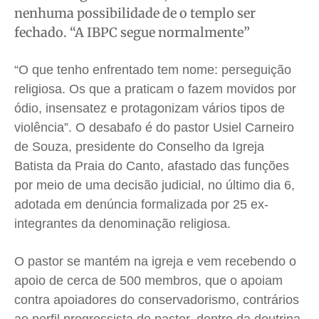
Meio Ambiente
Meio Ambiente
Meio Ambiente
Meio Ambiente
nenhuma possibilidade de o templo ser
Saúde
Saúde
Saúde
Saúde
fechado. “A IBPC segue normalmente”
Cidades
Cidades
Cidades
Cidades
“O que tenho enfrentado tem nome: perseguição
Direitos
Direitos
Direitos
Direitos
religiosa. Os que a praticam o fazem movidos por
Economia
Economia
Economia
Economia
ódio, insensatez e protagonizam vários tipos de
Cultura
Cultura
Cultura
Cultura
violência”. O desabafo é do pastor Usiel Carneiro
Colunas
Colunas
Colunas
Colunas
de Souza, presidente do Conselho da Igreja
Caetano Roque
Caetano Roque
Caetano Roque
Caetano Roque
Batista da Praia do Canto, afastado das funções
por meio de uma decisão judicial, no último dia 6,
Gustavo Bastos
Gustavo Bastos
Gustavo Bastos
Gustavo Bastos
adotada em denúncia formalizada por 25 ex-
Jr Mignone (in memorian)
Jr Mignone (in memorian)
Jr Mignone (in memorian)
Jr Mignone (in memorian)
integrantes da denominação religiosa.
Wanda Sily
Wanda Sily
Wanda Sily
Wanda Sily
O pastor se mantém na igreja e vem recebendo o
Publicidade Legal
Publicidade Legal
Publicidade Legal
Publicidade Legal
apoio de cerca de 500 membros, que o apoiam
Anuncie
Anuncie
Anuncie
Anuncie
contra apoiadores do conservadorismo, contrários