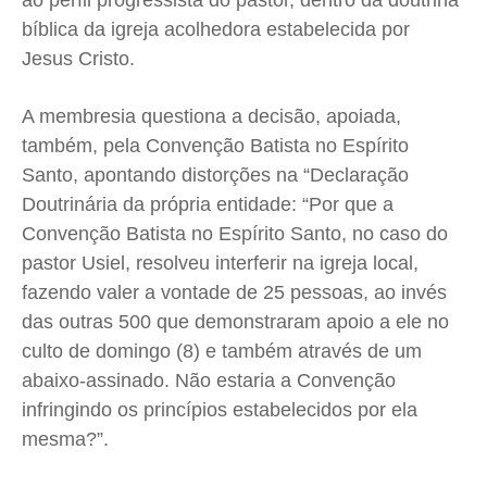
ao perfil progressista do pastor, dentro da doutrina
bíblica da igreja acolhedora estabelecida por
Quem Somos
Quem Somos
Quem Somos
Quem Somos
Jesus Cristo.
Expediente
Expediente
Expediente
Expediente
Contato
Contato
Contato
Contato
A membresia questiona a decisão, apoiada,
Anuncie
Anuncie
Anuncie
Anuncie
também, pela Convenção Batista no Espírito
Santo, apontando distorções na “Declaração
Termos de Uso
Termos de Uso
Termos de Uso
Termos de Uso
Doutrinária da própria entidade: “Por que a
Convenção Batista no Espírito Santo, no caso do
Privacidade
Privacidade
Privacidade
Privacidade
pastor Usiel, resolveu interferir na igreja local,
fazendo valer a vontade de 25 pessoas, ao invés
das outras 500 que demonstraram apoio a ele no
culto de domingo (8) e também através de um
abaixo-assinado. Não estaria a Convenção
infringindo os princípios estabelecidos por ela
mesma?”.