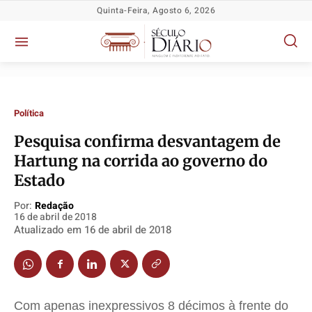
Quinta-Feira, Agosto 6, 2026
Política
Pesquisa confirma desvantagem de
Hartung na corrida ao governo do
Política
Política
Política
Política
Estado
Socioeconômicas
Socioeconômicas
Socioeconômicas
Socioeconômicas
TV Século
TV Século
TV Século
TV Século
Por:
Redação
16 de abril de 2018
Justiça
Justiça
Justiça
Justiça
Atualizado em
16 de abril de 2018
Educação
Educação
Educação
Educação
Segurança
Segurança
Segurança
Segurança
Meio Ambiente
Meio Ambiente
Meio Ambiente
Meio Ambiente
Com apenas inexpressivos 8 décimos à frente do
Saúde
Saúde
Saúde
Saúde