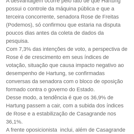
A desvantagem ocorre pelo fato de que Hartung
Expediente
Expediente
Expediente
Expediente
possui o controle da máquina pública e que a
Contato
Contato
Contato
Contato
terceira concorrente, senadora Rose de Freitas
Anuncie
Anuncie
Anuncie
Anuncie
(Podemos), só confirmou que estaria na disputa
poucos dias antes da coleta de dados da
pesquisa.
Termos de Uso
Termos de Uso
Termos de Uso
Termos de Uso
Com 7,3% das intenções de voto, a perspectiva de
Privacidade
Privacidade
Privacidade
Privacidade
Rose é de crescimento em seus índices de
votação, situação que causa impacto negativo ao
desempenho de Hartung, se confirmadas
conversas da senadora com o bloco de oposição
formado contra o governo do Estado.
Desse modo, a tendência é que os 36,9% de
Hartung passem a cair, com a subida dos índices
de Rose e a estabilização de Casagrande nos
36,1%.
A frente oposicionista inclui, além de Casagrande