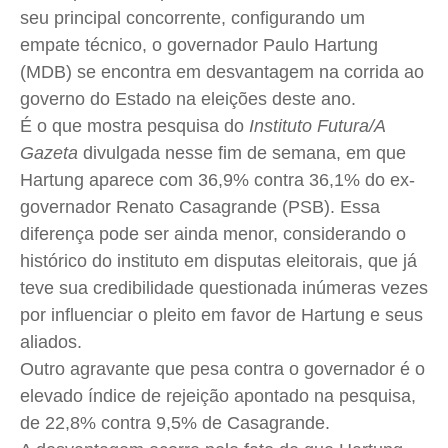
seu principal concorrente, configurando um
Cidades
Cidades
Cidades
Cidades
empate técnico, o governador Paulo Hartung
Direitos
Direitos
Direitos
Direitos
(MDB) se encontra em desvantagem na corrida ao
Economia
Economia
Economia
Economia
governo do Estado na eleições deste ano.
Cultura
Cultura
Cultura
Cultura
É o que mostra pesquisa do
Instituto Futura/A
Colunas
Colunas
Colunas
Colunas
Gazeta
divulgada nesse fim de semana, em que
Hartung aparece com 36,9% contra 36,1% do ex-
Caetano Roque
Caetano Roque
Caetano Roque
Caetano Roque
governador Renato Casagrande (PSB). Essa
Gustavo Bastos
Gustavo Bastos
Gustavo Bastos
Gustavo Bastos
diferença pode ser ainda menor, considerando o
Jr Mignone (in memorian)
Jr Mignone (in memorian)
Jr Mignone (in memorian)
Jr Mignone (in memorian)
histórico do instituto em disputas eleitorais, que já
Wanda Sily
Wanda Sily
Wanda Sily
Wanda Sily
teve sua credibilidade questionada inúmeras vezes
por influenciar o pleito em favor de Hartung e seus
Publicidade Legal
Publicidade Legal
Publicidade Legal
Publicidade Legal
aliados.
Anuncie
Anuncie
Anuncie
Anuncie
Outro agravante que pesa contra o governador é o
elevado índice de rejeição apontado na pesquisa,
de 22,8% contra 9,5% de Casagrande.
Quem Somos
Quem Somos
Quem Somos
Quem Somos