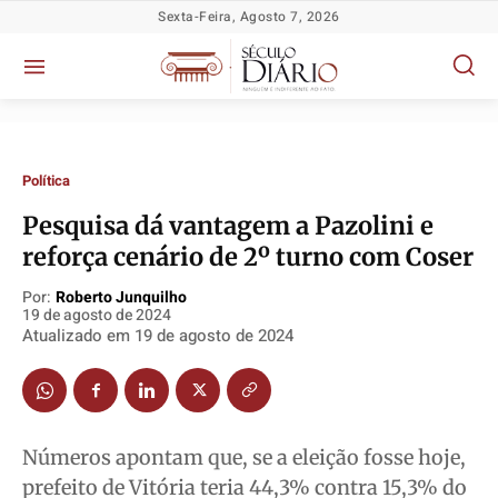
Sexta-Feira, Agosto 7, 2026
Política
Pesquisa dá vantagem a Pazolini e
reforça cenário de 2º turno com Coser
Política
Política
Política
Política
Por:
Roberto Junquilho
Socioeconômicas
Socioeconômicas
Socioeconômicas
Socioeconômicas
19 de agosto de 2024
Atualizado em
19 de agosto de 2024
TV Século
TV Século
TV Século
TV Século
Justiça
Justiça
Justiça
Justiça
Educação
Educação
Educação
Educação
Segurança
Segurança
Segurança
Segurança
Números apontam que, se a eleição fosse hoje,
Meio Ambiente
Meio Ambiente
Meio Ambiente
Meio Ambiente
prefeito de Vitória teria 44,3% contra 15,3% do