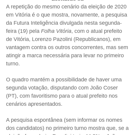
A repetição do mesmo cenário da eleição de 2020
Expediente
Expediente
Expediente
Expediente
em Vitória é o que mostra, novamente, a pesquisa
Contato
Contato
Contato
Contato
da Futura Inteligência divulgada nesta segunda-
Anuncie
Anuncie
Anuncie
Anuncie
feira (19) pela
Folha Vitória
, com o atual prefeito
de Vitória, Lorenzo Pazolini (Republicanos), em
Termos de Uso
Termos de Uso
Termos de Uso
Termos de Uso
vantagem contra os outros concorrentes, mas sem
atingir a marca necessária para levar no primeiro
Privacidade
Privacidade
Privacidade
Privacidade
turno.
O quadro mantém a possibilidade de haver uma
segunda votação, disputando com João Coser
(PT), com favoritismo para o atual prefeito nos
cenários apresentados.
A pesquisa espontânea (sem informar os nomes
dos candidatos) no primeiro turno mostra que, se a