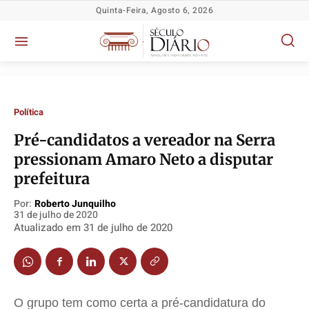
Quinta-Feira, Agosto 6, 2026
Política
​Pré-candidatos a vereador na Serra
pressionam Amaro Neto a disputar
Política
Política
Política
Política
prefeitura
Socioeconômicas
Socioeconômicas
Socioeconômicas
Socioeconômicas
Por:
Roberto Junquilho
TV Século
TV Século
TV Século
TV Século
31 de julho de 2020
Justiça
Justiça
Justiça
Justiça
Atualizado em
31 de julho de 2020
Educação
Educação
Educação
Educação
Segurança
Segurança
Segurança
Segurança
Meio Ambiente
Meio Ambiente
Meio Ambiente
Meio Ambiente
O grupo tem como certa a pré-candidatura do
Saúde
Saúde
Saúde
Saúde