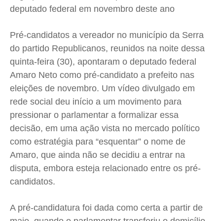
deputado federal em novembro deste ano
Cidades
Cidades
Cidades
Cidades
Direitos
Direitos
Direitos
Direitos
Pré-candidatos a vereador no município da Serra
Economia
Economia
Economia
Economia
do partido Republicanos, reunidos na noite dessa
Cultura
Cultura
Cultura
Cultura
quinta-feira (30), apontaram o deputado federal
Amaro Neto como pré-candidato a prefeito nas
Colunas
Colunas
Colunas
Colunas
eleições de novembro. Um vídeo divulgado em
Caetano Roque
Caetano Roque
Caetano Roque
Caetano Roque
rede social deu início a um movimento para
Gustavo Bastos
Gustavo Bastos
Gustavo Bastos
Gustavo Bastos
pressionar o parlamentar a formalizar essa
Jr Mignone (in memorian)
Jr Mignone (in memorian)
Jr Mignone (in memorian)
Jr Mignone (in memorian)
decisão, em uma ação vista no mercado político
Wanda Sily
Wanda Sily
Wanda Sily
Wanda Sily
como estratégia para “esquentar” o nome de
Amaro, que ainda não se decidiu a entrar na
disputa, embora esteja relacionado entre os pré-
Publicidade Legal
Publicidade Legal
Publicidade Legal
Publicidade Legal
candidatos.
Anuncie
Anuncie
Anuncie
Anuncie
A pré-candidatura foi dada como certa a partir de
Quem Somos
Quem Somos
Quem Somos
Quem Somos