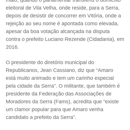
maio, quando o parlamentar transferiu o domicílio
Expediente
Expediente
Expediente
Expediente
eleitoral de Vila Velha, onde reside, para a Serra,
Contato
Contato
Contato
Contato
depois de desistir de concorrer em Vitória, onde a
Anuncie
Anuncie
Anuncie
Anuncie
rejeição ao seu nome é apontada como elevada,
apesar da boa votação alcançada na disputa
contra o prefeito Luciano Rezende (Cidadania), em
Termos de Uso
Termos de Uso
Termos de Uso
Termos de Uso
2016.
Privacidade
Privacidade
Privacidade
Privacidade
O presidente do diretório municipal do
Republicanos, Jean Cassiano, diz que “Amaro
está muito animado e tem um carinho especial
pela cidade da Serra”. O militante, que também é
presidente da Federação das Associações de
Moradores da Serra (Fams), acredita que “existe
um clamor popular para que Amaro venha
candidato a prefeito da Serra”.