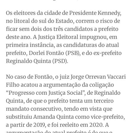
Saúde
Saúde
Saúde
Saúde
Os eleitores da cidade de Presidente Kennedy,
Cidades
Cidades
Cidades
Cidades
no litoral do sul do Estado, correm o risco de
Direitos
Direitos
Direitos
Direitos
ficar sem dois dos três candidatos a prefeito
Economia
Economia
Economia
Economia
deste ano. A Justiça Eleitoral impugnou, em
Cultura
Cultura
Cultura
Cultura
primeira instância, as candidaturas do atual
Colunas
Colunas
Colunas
Colunas
prefeito, Dorlei Fontão (PSB), e do ex-prefeito
Caetano Roque
Caetano Roque
Caetano Roque
Caetano Roque
Reginaldo Quinta (PSD).
Gustavo Bastos
Gustavo Bastos
Gustavo Bastos
Gustavo Bastos
No caso de Fontão, o juiz Jorge Orrevan Vaccari
Jr Mignone (in memorian)
Jr Mignone (in memorian)
Jr Mignone (in memorian)
Jr Mignone (in memorian)
Filho acatou a argumentação da coligação
Wanda Sily
Wanda Sily
Wanda Sily
Wanda Sily
“Progresso com Justiça Social”, de Reginaldo
Quinta, de que o prefeito tenta um terceiro
Publicidade Legal
Publicidade Legal
Publicidade Legal
Publicidade Legal
mandato consecutivo, tendo em vista que
Anuncie
Anuncie
Anuncie
Anuncie
substituiu Amanda Quinta como vice-prefeito,
a partir de 2019, e foi reeleito em 2020. A
argumentação do atual prefeito é de que o
Quem Somos
Quem Somos
Quem Somos
Quem Somos