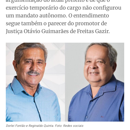
exercício temporário do cargo não configurou
Expediente
Expediente
Expediente
Expediente
um mandato autônomo. O entendimento
Contato
Contato
Contato
Contato
segue também o parecer do promotor de
Anuncie
Anuncie
Anuncie
Anuncie
Justiça Otávio Guimarães de Freitas Gazir.
Termos de Uso
Termos de Uso
Termos de Uso
Termos de Uso
Privacidade
Privacidade
Privacidade
Privacidade
Dorlei Fontão e Reginaldo Quinta. Foto: Redes sociais