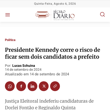
Quinta-Feira, Agosto 6, 2026
Política
Presidente Kennedy corre o risco de
ficar sem dois candidatos a prefeito
Política
Política
Política
Política
Por:
Lucas Schuina
Socioeconômicas
Socioeconômicas
Socioeconômicas
Socioeconômicas
14 de setembro de 2024
Atualizado em
14 de setembro de 2024
TV Século
TV Século
TV Século
TV Século
Justiça
Justiça
Justiça
Justiça
Educação
Educação
Educação
Educação
Segurança
Segurança
Segurança
Segurança
Justiça Eleitoral indeferiu candidaturas de
Meio Ambiente
Meio Ambiente
Meio Ambiente
Meio Ambiente
Dorlei Fontão e Reginaldo Quinta