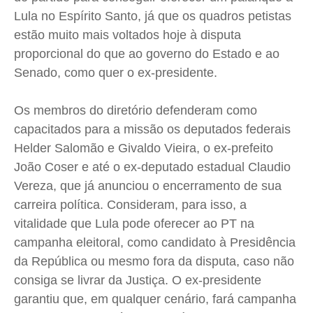
Expediente
Expediente
Expediente
Expediente
Lula no Espírito Santo, já que os quadros petistas
Contato
Contato
Contato
Contato
estão muito mais voltados hoje à disputa
Anuncie
Anuncie
Anuncie
Anuncie
proporcional do que ao governo do Estado e ao
Senado, como quer o ex-presidente.
Termos de Uso
Termos de Uso
Termos de Uso
Termos de Uso
Os membros do diretório defenderam como
Privacidade
Privacidade
Privacidade
Privacidade
capacitados para a missão os deputados federais
Helder Salomão e Givaldo Vieira, o ex-prefeito
João Coser e até o ex-deputado estadual Claudio
Vereza, que já anunciou o encerramento de sua
carreira política. Consideram, para isso, a
vitalidade que Lula pode oferecer ao PT na
campanha eleitoral, como candidato à Presidência
da República ou mesmo fora da disputa, caso não
consiga se livrar da Justiça. O ex-presidente
garantiu que, em qualquer cenário, fará campanha