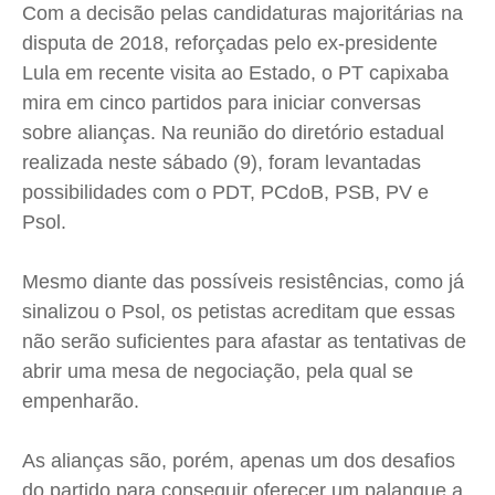
Com a decisão pelas candidaturas majoritárias na
Cidades
Cidades
Cidades
Cidades
disputa de 2018, reforçadas pelo ex-presidente
Direitos
Direitos
Direitos
Direitos
Lula em recente visita ao Estado, o PT capixaba
Economia
Economia
Economia
Economia
mira em cinco partidos para iniciar conversas
Cultura
Cultura
Cultura
Cultura
sobre alianças. Na reunião do diretório estadual
Colunas
Colunas
Colunas
Colunas
realizada neste sábado (9), foram levantadas
possibilidades com o PDT, PCdoB, PSB, PV e
Caetano Roque
Caetano Roque
Caetano Roque
Caetano Roque
Psol.
Gustavo Bastos
Gustavo Bastos
Gustavo Bastos
Gustavo Bastos
Jr Mignone (in memorian)
Jr Mignone (in memorian)
Jr Mignone (in memorian)
Jr Mignone (in memorian)
Mesmo diante das possíveis resistências, como já
Wanda Sily
Wanda Sily
Wanda Sily
Wanda Sily
sinalizou o Psol, os petistas acreditam que essas
não serão suficientes para afastar as tentativas de
Publicidade Legal
Publicidade Legal
Publicidade Legal
Publicidade Legal
abrir uma mesa de negociação, pela qual se
Anuncie
Anuncie
Anuncie
Anuncie
empenharão.
As alianças são, porém, apenas um dos desafios
Quem Somos
Quem Somos
Quem Somos
Quem Somos
do partido para conseguir oferecer um palanque a