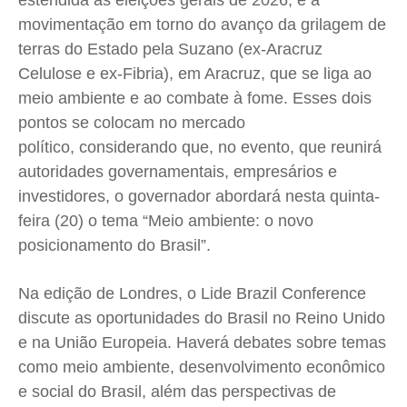
estendida às eleições gerais de 2026, e à
Quem Somos
Quem Somos
Quem Somos
Quem Somos
movimentação em torno do avanço da grilagem de
Expediente
Expediente
Expediente
Expediente
terras do Estado pela Suzano (ex-Aracruz
Contato
Contato
Contato
Contato
Celulose e ex-Fibria), em Aracruz, que se liga ao
Anuncie
Anuncie
Anuncie
Anuncie
meio ambiente e ao combate à fome. Esses dois
pontos se colocam no mercado
político, considerando que, no evento, que reunirá
Termos de Uso
Termos de Uso
Termos de Uso
Termos de Uso
autoridades governamentais, empresários e
Privacidade
Privacidade
Privacidade
Privacidade
investidores, o governador abordará nesta quinta-
feira (20) o tema “Meio ambiente: o novo
posicionamento do Brasil”.
Na edição de Londres, o Lide Brazil Conference
discute as oportunidades do Brasil no Reino Unido
e na União Europeia. Haverá debates sobre temas
como meio ambiente, desenvolvimento econômico
e social do Brasil, além das perspectivas de