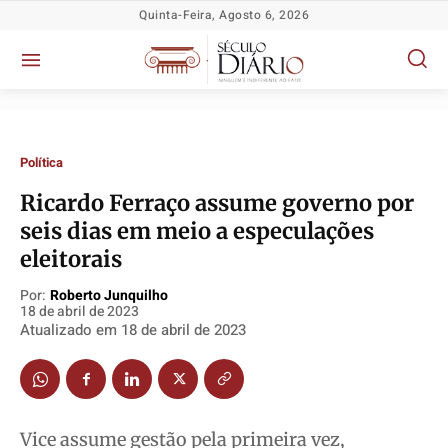
Quinta-Feira, Agosto 6, 2026
Política
Ricardo Ferraço assume governo por
seis dias em meio a especulações
eleitorais
Política
Política
Política
Política
Socioeconômicas
Socioeconômicas
Socioeconômicas
Socioeconômicas
Por:
Roberto Junquilho
18 de abril de 2023
TV Século
TV Século
TV Século
TV Século
Atualizado em
18 de abril de 2023
Justiça
Justiça
Justiça
Justiça
Educação
Educação
Educação
Educação
Segurança
Segurança
Segurança
Segurança
Vice assume gestão pela primeira vez,
Meio Ambiente
Meio Ambiente
Meio Ambiente
Meio Ambiente