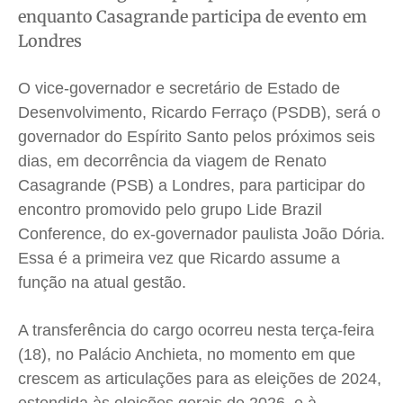
enquanto Casagrande participa de evento em
Saúde
Saúde
Saúde
Saúde
Londres
Cidades
Cidades
Cidades
Cidades
Direitos
Direitos
Direitos
Direitos
O vice-governador e secretário de Estado de
Economia
Economia
Economia
Economia
Desenvolvimento, Ricardo Ferraço (PSDB), será o
Cultura
Cultura
Cultura
Cultura
governador do Espírito Santo pelos próximos seis
Colunas
Colunas
Colunas
Colunas
dias, em decorrência da viagem de Renato
Casagrande (PSB) a Londres, para participar do
Caetano Roque
Caetano Roque
Caetano Roque
Caetano Roque
encontro promovido pelo grupo Lide Brazil
Gustavo Bastos
Gustavo Bastos
Gustavo Bastos
Gustavo Bastos
Conference, do ex-governador paulista João Dória.
Jr Mignone (in memorian)
Jr Mignone (in memorian)
Jr Mignone (in memorian)
Jr Mignone (in memorian)
Essa é a primeira vez que Ricardo assume a
Wanda Sily
Wanda Sily
Wanda Sily
Wanda Sily
função na atual gestão.
Publicidade Legal
Publicidade Legal
Publicidade Legal
Publicidade Legal
A transferência do cargo ocorreu nesta terça-feira
Anuncie
Anuncie
Anuncie
Anuncie
(18), no Palácio Anchieta, no momento em que
crescem as articulações para as eleições de 2024,