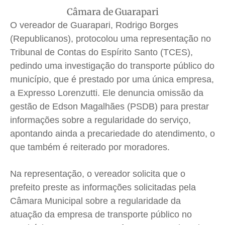
Quem Somos
Quem Somos
Quem Somos
Quem Somos
Câmara de Guarapari
Expediente
Expediente
Expediente
Expediente
O vereador de Guarapari, Rodrigo Borges
(Republicanos), protocolou uma representação no
Contato
Contato
Contato
Contato
Tribunal de Contas do Espírito Santo (TCES),
Anuncie
Anuncie
Anuncie
Anuncie
pedindo uma investigação do transporte público do
município, que é prestado por uma única empresa,
Termos de Uso
Termos de Uso
Termos de Uso
Termos de Uso
a Expresso Lorenzutti. Ele denuncia omissão da
Privacidade
Privacidade
Privacidade
Privacidade
gestão de Edson Magalhães (PSDB) para prestar
informações sobre a regularidade do serviço,
apontando ainda a precariedade do atendimento, o
que também é reiterado por moradores.
Na representação, o vereador solicita que o
prefeito preste as informações solicitadas pela
Câmara Municipal sobre a regularidade da
atuação da empresa de transporte público no