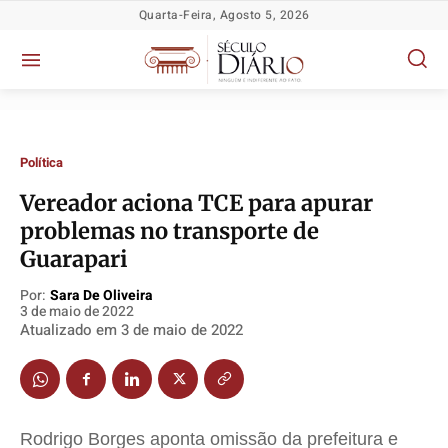
Quarta-Feira, Agosto 5, 2026
Política
Vereador aciona TCE para apurar
problemas no transporte de
Guarapari
Política
Política
Política
Política
Por:
Sara De Oliveira
Socioeconômicas
Socioeconômicas
Socioeconômicas
Socioeconômicas
3 de maio de 2022
TV Século
TV Século
TV Século
TV Século
Atualizado em
3 de maio de 2022
Justiça
Justiça
Justiça
Justiça
Educação
Educação
Educação
Educação
Segurança
Segurança
Segurança
Segurança
Rodrigo Borges aponta omissão da prefeitura e
Meio Ambiente
Meio Ambiente
Meio Ambiente
Meio Ambiente