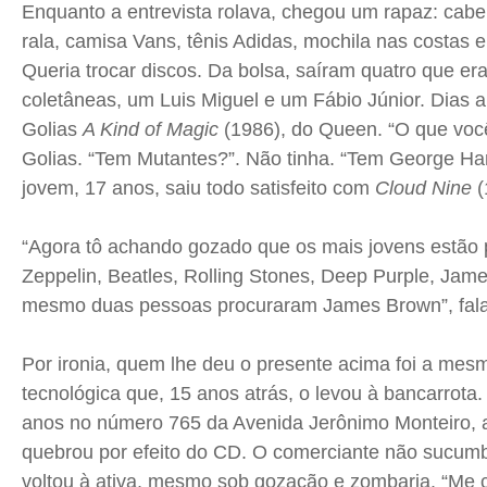
Enquanto a entrevista rolava, chegou um rapaz: cabe
rala, camisa Vans, tênis Adidas, mochila nas costas 
Queria trocar discos. Da bolsa, saíram quatro que e
coletâneas, um Luis Miguel e um Fábio Júnior. Dias a
Golias
A Kind of Magic
(1986), do Queen. “O que voc
Golias. “Tem Mutantes?”. Não tinha. “Tem George Har
jovem, 17 anos, saiu todo satisfeito com
Cloud Nine
(
“Agora tô achando gozado que os mais jovens estão
Zeppelin, Beatles, Rolling Stones, Deep Purple, Jam
mesmo duas pessoas procuraram James Brown”, fal
Por ironia, quem lhe deu o presente acima foi a mes
tecnológica que, 15 anos atrás, o levou à bancarrota
anos no número 765 da Avenida Jerônimo Monteiro, 
quebrou por efeito do CD. O comerciante não sucumb
voltou à ativa, mesmo sob gozação e zombaria. “Me