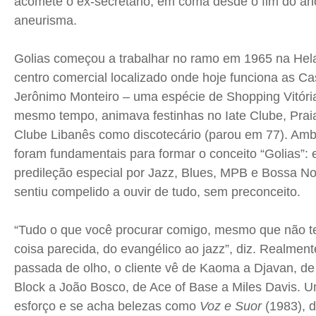
acomete o ex-secretário, em coma desde o fim do a
aneurisma.
Golias começou a trabalhar no ramo em 1965 na Hel
centro comercial localizado onde hoje funciona as Ca
Jerônimo Monteiro – uma espécie de Shopping Vitóri
mesmo tempo, animava festinhas no Iate Clube, Prai
Clube Libanês como discotecário (parou em 77). Amb
foram fundamentais para formar o conceito “Golias”:
predileção especial por Jazz, Blues, MPB e Bossa N
sentiu compelido a ouvir de tudo, sem preconceito.
“Tudo o que você procurar comigo, mesmo que não t
coisa parecida, do evangélico ao jazz”, diz. Realmen
passada de olho, o cliente vê de Kaoma a Djavan, d
Block a João Bosco, de Ace of Base a Miles Davis. 
esforço e se acha belezas como
Voz e Suor
(1983), 