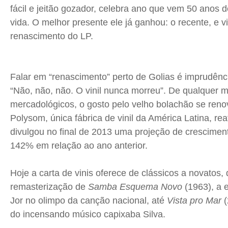
fácil e jeitão gozador, celebra ano que vem 50 anos d
Quem Somos
Quem Somos
Quem Somos
Quem Somos
vida. O melhor presente ele já ganhou: o recente, e v
Expediente
Expediente
Expediente
Expediente
renascimento do LP.
Contato
Contato
Contato
Contato
Anuncie
Anuncie
Anuncie
Anuncie
Falar em “renascimento” perto de Golias é imprudência
“Não, não, não. O vinil nunca morreu”. De qualquer
Termos de Uso
Termos de Uso
Termos de Uso
Termos de Uso
mercadológicos, o gosto pelo velho bolachão se renov
Privacidade
Privacidade
Privacidade
Privacidade
Polysom, única fábrica de vinil da América Latina, re
divulgou no final de 2013 uma projeção de crescime
142% em relação ao ano anterior.
Hoje a carta de vinis oferece de clássicos a novatos,
remasterização de
Samba Esquema Novo
(1963), a 
Jor no olimpo da canção nacional, até
Vista pro Mar
(
do incensando músico capixaba Silva.