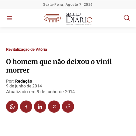
Sexta-Feira, Agosto 7, 2026
Revitalização de Vitória
O homem que não deixou o vinil
morrer
Por:
Redação
Política
Política
Política
Política
9 de junho de 2014
Atualizado em
9 de junho de 2014
Socioeconômicas
Socioeconômicas
Socioeconômicas
Socioeconômicas
TV Século
TV Século
TV Século
TV Século
Justiça
Justiça
Justiça
Justiça
Educação
Educação
Educação
Educação
Segurança
Segurança
Segurança
Segurança