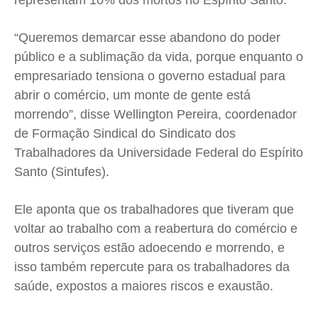
representam 10% dos mortos no Espírito Santo.
Quem Somos
Quem Somos
Quem Somos
Quem Somos
“Queremos demarcar esse abandono do poder
Expediente
Expediente
Expediente
Expediente
público e a sublimação da vida, porque enquanto o
Contato
Contato
Contato
Contato
empresariado tensiona o governo estadual para
Anuncie
Anuncie
Anuncie
Anuncie
abrir o comércio, um monte de gente está
morrendo”, disse Wellington Pereira, coordenador
de Formação Sindical do Sindicato dos
Termos de Uso
Termos de Uso
Termos de Uso
Termos de Uso
Trabalhadores da Universidade Federal do Espírito
Privacidade
Privacidade
Privacidade
Privacidade
Santo (Sintufes).
Ele aponta que os trabalhadores que tiveram que
voltar ao trabalho com a reabertura do comércio e
outros serviços estão adoecendo e morrendo, e
isso também repercute para os trabalhadores da
saúde, expostos a maiores riscos e exaustão.