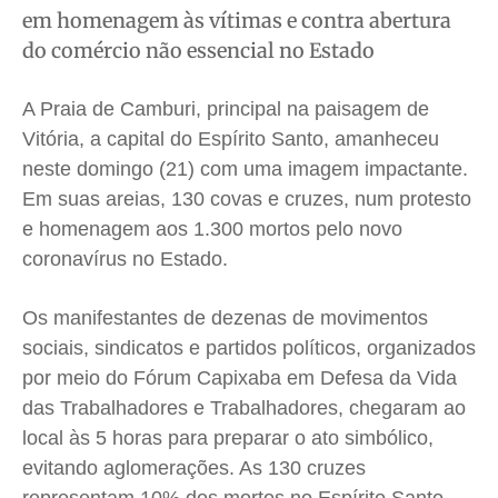
em homenagem às vítimas e contra abertura
Meio Ambiente
Meio Ambiente
Meio Ambiente
Meio Ambiente
do comércio não essencial no Estado
Saúde
Saúde
Saúde
Saúde
Cidades
Cidades
Cidades
Cidades
A Praia de Camburi, principal na paisagem de
Direitos
Direitos
Direitos
Direitos
Vitória, a capital do Espírito Santo, amanheceu
Economia
Economia
Economia
Economia
neste domingo (21) com uma imagem impactante.
Cultura
Cultura
Cultura
Cultura
Em suas areias, 130 covas e cruzes, num protesto
e homenagem aos 1.300 mortos pelo novo
Colunas
Colunas
Colunas
Colunas
coronavírus no Estado.
Caetano Roque
Caetano Roque
Caetano Roque
Caetano Roque
Gustavo Bastos
Gustavo Bastos
Gustavo Bastos
Gustavo Bastos
Os manifestantes de dezenas de movimentos
Jr Mignone (in memorian)
Jr Mignone (in memorian)
Jr Mignone (in memorian)
Jr Mignone (in memorian)
sociais, sindicatos e partidos políticos, organizados
Wanda Sily
Wanda Sily
Wanda Sily
Wanda Sily
por meio do Fórum Capixaba em Defesa da Vida
das Trabalhadores e Trabalhadores, chegaram ao
local às 5 horas para preparar o ato simbólico,
Publicidade Legal
Publicidade Legal
Publicidade Legal
Publicidade Legal
evitando aglomerações. As 130 cruzes
Anuncie
Anuncie
Anuncie
Anuncie