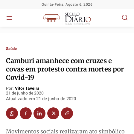
Quinta-Feira, Agosto 6, 2026
Saúde
Camburi amanhece com cruzes e
covas em protesto contra mortes por
Covid-19
Política
Política
Política
Política
Por:
Vitor Taveira
21 de junho de 2020
Socioeconômicas
Socioeconômicas
Socioeconômicas
Socioeconômicas
Atualizado em
21 de junho de 2020
TV Século
TV Século
TV Século
TV Século
Justiça
Justiça
Justiça
Justiça
Educação
Educação
Educação
Educação
Movimentos sociais realizaram ato simbólico
Segurança
Segurança
Segurança
Segurança