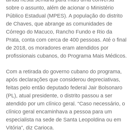
sobre o assunto, além de acionar o Ministério
Expediente
Expediente
Expediente
Expediente
Público Estadual (MPES). A população do distrito
Contato
Contato
Contato
Contato
de Chaves, que abrange as comunidades de
Anuncie
Anuncie
Anuncie
Anuncie
Córrego do Macuco, Rancho Fundo e Rio da
Prata, conta com cerca de 400 pessoas. Até o final
Termos de Uso
Termos de Uso
Termos de Uso
Termos de Uso
de 2018, os moradores eram atendidos por
Privacidade
Privacidade
Privacidade
Privacidade
profissionais cubanos, do Programa Mais Médicos.
Com a retirada do governo cubano do programa,
após declarações que considerou depreciativas,
feitas pelo então deputado federal Jair Bolsonaro
(PL), atual presidente, o distrito passou a ser
atendido por um clínico geral. “Caso necessário, o
clínico geral encaminhava a pessoa para um
especialista na sede de Santa Leopoldina ou em
Vitória”, diz Carioca.