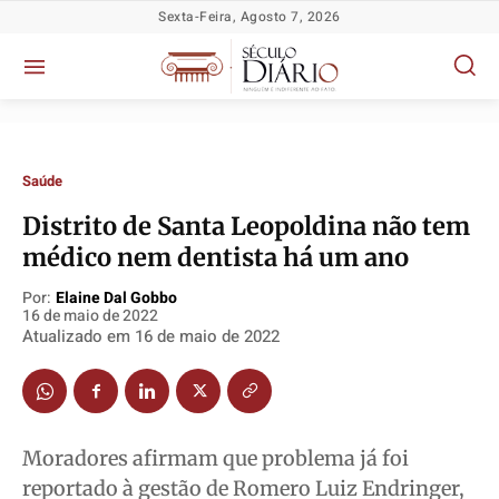
Sexta-Feira, Agosto 7, 2026
Saúde
​Distrito de Santa Leopoldina não tem
médico nem dentista há um ano
Política
Política
Política
Política
Por:
Elaine Dal Gobbo
Socioeconômicas
Socioeconômicas
Socioeconômicas
Socioeconômicas
16 de maio de 2022
Atualizado em
16 de maio de 2022
TV Século
TV Século
TV Século
TV Século
Justiça
Justiça
Justiça
Justiça
Educação
Educação
Educação
Educação
Segurança
Segurança
Segurança
Segurança
Moradores afirmam que problema já foi
Meio Ambiente
Meio Ambiente
Meio Ambiente
Meio Ambiente
reportado à gestão de Romero Luiz Endringer,