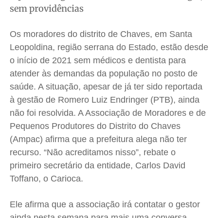
Saúde
Saúde
Saúde
Saúde
sem providências
Cidades
Cidades
Cidades
Cidades
Os moradores do distrito de Chaves, em Santa
Direitos
Direitos
Direitos
Direitos
Leopoldina, região serrana do Estado, estão desde
Economia
Economia
Economia
Economia
o início de 2021 sem médicos e dentista para
Cultura
Cultura
Cultura
Cultura
atender às demandas da população no posto de
Colunas
Colunas
Colunas
Colunas
saúde. A situação, apesar de já ter sido reportada
Caetano Roque
Caetano Roque
Caetano Roque
Caetano Roque
à gestão de Romero Luiz Endringer (PTB), ainda
Gustavo Bastos
Gustavo Bastos
Gustavo Bastos
Gustavo Bastos
não foi resolvida. A Associação de Moradores e de
Pequenos Produtores do Distrito do Chaves
Jr Mignone (in memorian)
Jr Mignone (in memorian)
Jr Mignone (in memorian)
Jr Mignone (in memorian)
(Ampac) afirma que a prefeitura alega não ter
Wanda Sily
Wanda Sily
Wanda Sily
Wanda Sily
recurso. “Não acreditamos nisso”, rebate o
primeiro secretário da entidade, Carlos David
Publicidade Legal
Publicidade Legal
Publicidade Legal
Publicidade Legal
Toffano, o Carioca.
Anuncie
Anuncie
Anuncie
Anuncie
Ele afirma que a associação irá contatar o gestor
ainda nesta semana para mais uma conversa
Quem Somos
Quem Somos
Quem Somos
Quem Somos