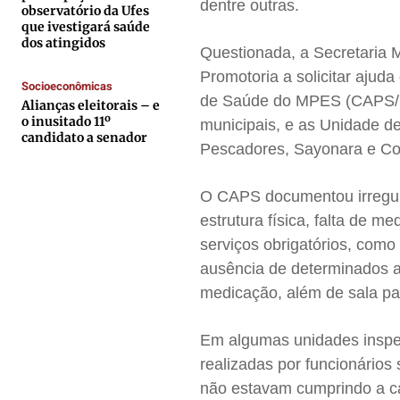
dentre outras.
observatório da Ufes
Contato
Contato
Contato
Contato
que ivestigará saúde
Anuncie
Anuncie
Anuncie
Anuncie
dos atingidos
Questionada, a Secretaria M
Promotoria a solicitar ajud
Socioeconômicas
Termos de Uso
Termos de Uso
Termos de Uso
Termos de Uso
de Saúde do MPES (CAPS/MP
Alianças eleitorais – e
o inusitado 11º
Privacidade
Privacidade
Privacidade
Privacidade
municipais, e as Unidade de
candidato a senador
Pescadores, Sayonara e Co
O CAPS documentou irregul
estrutura física, falta de 
serviços obrigatórios, como 
ausência de determinados a
medicação, além de sala pa
Em algumas unidades inspec
realizadas por funcionários
não estavam cumprindo a ca