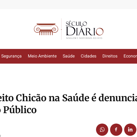
Segurança
Meio Ambiente
Saúde
Cidades
Direitos
Econo
eito Chicão na Saúde é denunc
o Público
8