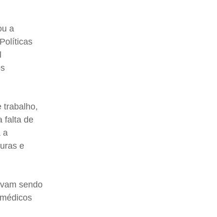
ou a
Políticas
l
os
 trabalho,
 falta de
a a
turas e
tavam sendo
e médicos