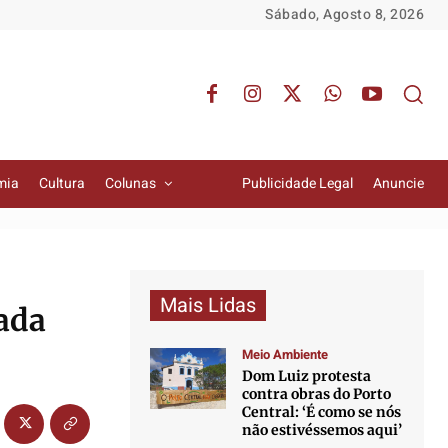
Sábado, Agosto 8, 2026
mia
Cultura
Colunas
Publicidade Legal
Anuncie
Mais Lidas
iada
Meio Ambiente
Dom Luiz protesta
contra obras do Porto
Central: ‘É como se nós
não estivéssemos aqui’