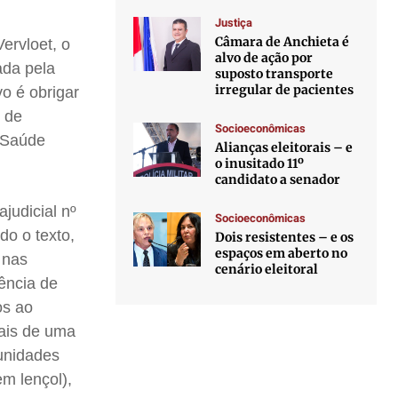
Justiça
Câmara de Anchieta é
ervloet, o
alvo de ação por
ada pela
suposto transporte
irregular de pacientes
o é obrigar
e de
Socioeconômicas
 Saúde
Alianças eleitorais – e
o inusitado 11º
candidato a senador
judicial nº
Socioeconômicas
do o texto,
Dois resistentes – e os
espaços em aberto no
 nas
cenário eleitoral
sência de
os ao
ais de uma
 unidades
m lençol),