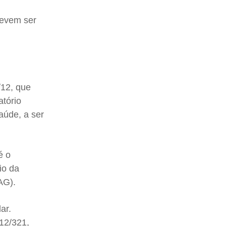
devem ser
/12, que
atório
aúde, a ser
é o
io da
AG).
ar.
312/321,