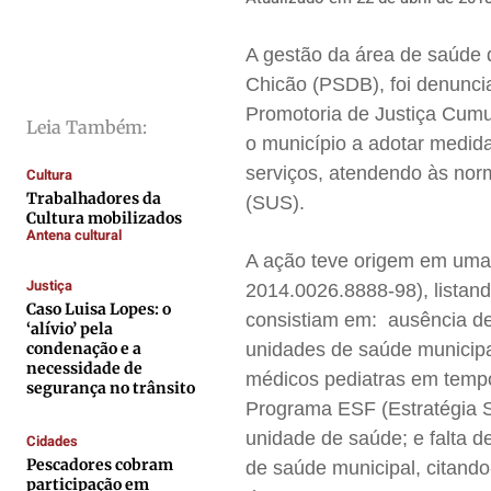
Direitos
Direitos
Direitos
Direitos
A gestão da área de saúde d
Economia
Economia
Economia
Economia
Chicão (PSDB), foi denuncia
Cultura
Cultura
Cultura
Cultura
Promotoria de Justiça Cumul
Leia Também:
Colunas
Colunas
Colunas
Colunas
o município a adotar medida
Caetano Roque
Caetano Roque
Caetano Roque
Caetano Roque
serviços, atendendo às no
Cultura
Trabalhadores da
Gustavo Bastos
Gustavo Bastos
Gustavo Bastos
Gustavo Bastos
(SUS).
Cultura mobilizados
Jr Mignone (in memorian)
Jr Mignone (in memorian)
Jr Mignone (in memorian)
Jr Mignone (in memorian)
Antena cultural
A ação teve origem em uma 
Wanda Sily
Wanda Sily
Wanda Sily
Wanda Sily
Justiça
2014.0026.8888-98), listand
Caso Luisa Lopes: o
consistiam em: ausência de 
‘alívio’ pela
Publicidade Legal
Publicidade Legal
Publicidade Legal
Publicidade Legal
condenação e a
unidades de saúde municipal
necessidade de
Anuncie
Anuncie
Anuncie
Anuncie
médicos pediatras em tempo 
segurança no trânsito
Programa ESF (Estratégia 
unidade de saúde; e falta d
Quem Somos
Quem Somos
Quem Somos
Quem Somos
Cidades
Pescadores cobram
de saúde municipal, citando
Expediente
Expediente
Expediente
Expediente
participação em