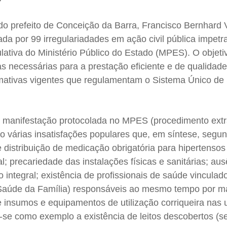
o prefeito de Conceição da Barra, Francisco Bernhard V
da por 99 irregulariadades em ação civil pública impetr
ativa do Ministério Público do Estado (MPES). O objetiv
s necessárias para a prestação eficiente e de qualidad
rmativas vigentes que regulamentam o Sistema Único de
manifestação protocolada no MPES (procedimento extra
o várias insatisfações populares que, em síntese, segun
distribuição de medicação obrigatória para hipertensos
; precariedade das instalações físicas e sanitárias; au
integral; existência de profissionais de saúde vinculad
Saúde da Família) responsáveis ao mesmo tempo por m
e insumos e equipamentos de utilização corriqueira nas
-se como exemplo a existência de leitos descobertos (se