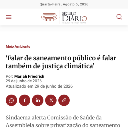
Quarta-Feira, Agosto 5, 2026
Meio Ambiente
‘Falar de saneamento público é falar
também de justiça climática’
Por:
Mariah Friedrich
29 de junho de 2026
Atualizado em
29 de junho de 2026
Política
Política
Política
Política
Socioeconômicas
Socioeconômicas
Socioeconômicas
Socioeconômicas
Sindaema alerta Comissão de Saúde da
TV Século
TV Século
TV Século
TV Século
Assembleia sobre privatização do saneamento
Justiça
Justiça
Justiça
Justiça