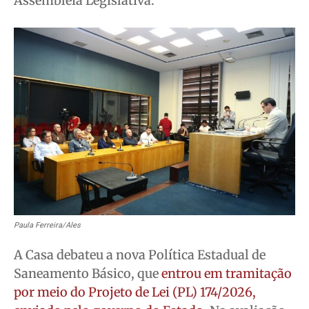
Assembleia Legislativa.
Publicidade Legal
Publicidade Legal
Publicidade Legal
Publicidade Legal
Anuncie
Anuncie
Anuncie
Anuncie
Quem Somos
Quem Somos
Quem Somos
Quem Somos
Expediente
Expediente
Expediente
Expediente
Contato
Contato
Contato
Contato
Anuncie
Anuncie
Anuncie
Anuncie
Termos de Uso
Termos de Uso
Termos de Uso
Termos de Uso
Privacidade
Privacidade
Privacidade
Privacidade
Paula Ferreira/Ales
A Casa debateu a nova Política Estadual de
Saneamento Básico, que
entrou em tramitação
por meio do Projeto de Lei (PL) 174/2026,