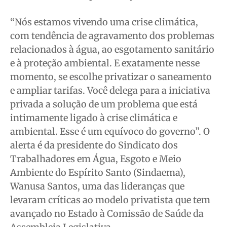
Educação
Educação
Educação
Educação
“Nós estamos vivendo uma crise climática,
Segurança
Segurança
Segurança
Segurança
com tendência de agravamento dos problemas
Meio Ambiente
Meio Ambiente
Meio Ambiente
Meio Ambiente
relacionados à água, ao esgotamento sanitário
Saúde
Saúde
Saúde
Saúde
e à proteção ambiental. E exatamente nesse
Cidades
Cidades
Cidades
Cidades
momento, se escolhe privatizar o saneamento
e ampliar tarifas. Você delega para a iniciativa
Direitos
Direitos
Direitos
Direitos
privada a solução de um problema que está
Economia
Economia
Economia
Economia
intimamente ligado à crise climática e
Cultura
Cultura
Cultura
Cultura
ambiental. Esse é um equívoco do governo”. O
Colunas
Colunas
Colunas
Colunas
alerta é da presidente do Sindicato dos
Caetano Roque
Caetano Roque
Caetano Roque
Caetano Roque
Trabalhadores em Água, Esgoto e Meio
Gustavo Bastos
Gustavo Bastos
Gustavo Bastos
Gustavo Bastos
Ambiente do Espírito Santo (Sindaema),
Jr Mignone (in memorian)
Jr Mignone (in memorian)
Jr Mignone (in memorian)
Jr Mignone (in memorian)
Wanusa Santos, uma das lideranças que
levaram críticas ao modelo privatista que tem
Wanda Sily
Wanda Sily
Wanda Sily
Wanda Sily
avançado no Estado à Comissão de Saúde da