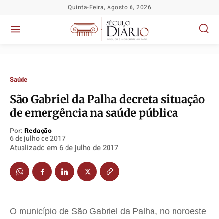
Quinta-Feira, Agosto 6, 2026
Saúde
São Gabriel da Palha decreta situação
de emergência na saúde pública
Política
Política
Política
Política
Por:
Redação
Socioeconômicas
Socioeconômicas
Socioeconômicas
Socioeconômicas
6 de julho de 2017
Atualizado em
6 de julho de 2017
TV Século
TV Século
TV Século
TV Século
Justiça
Justiça
Justiça
Justiça
Educação
Educação
Educação
Educação
Segurança
Segurança
Segurança
Segurança
Meio Ambiente
Meio Ambiente
Meio Ambiente
Meio Ambiente
O município de São Gabriel da Palha, no noroeste