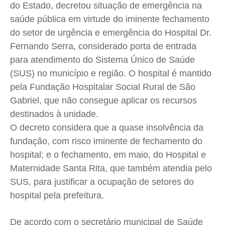
Saúde
Saúde
Saúde
Saúde
do Estado, decretou situação de emergência na
saúde pública em virtude do iminente fechamento
Cidades
Cidades
Cidades
Cidades
do setor de urgência e emergência do Hospital Dr.
Direitos
Direitos
Direitos
Direitos
Fernando Serra, considerado porta de entrada
Economia
Economia
Economia
Economia
para atendimento do Sistema Único de Saúde
Cultura
Cultura
Cultura
Cultura
(SUS) no município e região. O hospital é mantido
Colunas
Colunas
Colunas
Colunas
pela Fundação Hospitalar Social Rural de São
Caetano Roque
Caetano Roque
Caetano Roque
Caetano Roque
Gabriel, que não consegue aplicar os recursos
destinados à unidade.
Gustavo Bastos
Gustavo Bastos
Gustavo Bastos
Gustavo Bastos
O decreto considera que a quase insolvência da
Jr Mignone (in memorian)
Jr Mignone (in memorian)
Jr Mignone (in memorian)
Jr Mignone (in memorian)
fundação, com risco iminente de fechamento do
Wanda Sily
Wanda Sily
Wanda Sily
Wanda Sily
hospital; e o fechamento, em maio, do Hospital e
Maternidade Santa Rita, que também atendia pelo
Publicidade Legal
Publicidade Legal
Publicidade Legal
Publicidade Legal
SUS, para justificar a ocupação de setores do
Anuncie
Anuncie
Anuncie
Anuncie
hospital pela prefeitura.
De acordo com o secretário municipal de Saúde
Quem Somos
Quem Somos
Quem Somos
Quem Somos