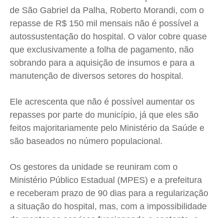
de São Gabriel da Palha, Roberto Morandi, com o
Expediente
Expediente
Expediente
Expediente
repasse de R$ 150 mil mensais não é possível a
Contato
Contato
Contato
Contato
autossustentação do hospital. O valor cobre quase
Anuncie
Anuncie
Anuncie
Anuncie
que exclusivamente a folha de pagamento, não
sobrando para a aquisição de insumos e para a
Termos de Uso
Termos de Uso
Termos de Uso
Termos de Uso
manutenção de diversos setores do hospital.
Privacidade
Privacidade
Privacidade
Privacidade
Ele acrescenta que não é possível aumentar os
repasses por parte do município, já que eles são
feitos majoritariamente pelo Ministério da Saúde e
são baseados no número populacional.
Os gestores da unidade se reuniram com o
Ministério Público Estadual (MPES) e a prefeitura
e receberam prazo de 90 dias para a regularização
a situação do hospital, mas, com a impossibilidade