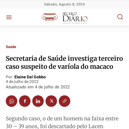
Sábado, Agosto 8, 2026
Saúde
​Secretaria de Saúde investiga terceiro
caso suspeito de varíola do macaco
Política
Política
Política
Política
Por:
Elaine Dal Gobbo
Socioeconômicas
Socioeconômicas
Socioeconômicas
Socioeconômicas
4 de julho de 2022
TV Século
TV Século
TV Século
TV Século
Atualizado em
4 de julho de 2022
Justiça
Justiça
Justiça
Justiça
Educação
Educação
Educação
Educação
Segurança
Segurança
Segurança
Segurança
Segundo caso, o de um homem na faixa entre
Meio Ambiente
Meio Ambiente
Meio Ambiente
Meio Ambiente
30 – 39 anos, foi descartado pelo Lacen
Saúde
Saúde
Saúde
Saúde