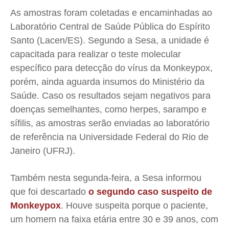
Expediente
Expediente
Expediente
Expediente
As amostras foram coletadas e encaminhadas ao
Contato
Contato
Contato
Contato
Laboratório Central de Saúde Pública do Espírito
Santo (Lacen/ES). Segundo a Sesa, a unidade é
Anuncie
Anuncie
Anuncie
Anuncie
capacitada para realizar o teste molecular
específico para detecção do vírus da Monkeypox,
Termos de Uso
Termos de Uso
Termos de Uso
Termos de Uso
porém, ainda aguarda insumos do Ministério da
Privacidade
Privacidade
Privacidade
Privacidade
Saúde. Caso os resultados sejam negativos para
doenças semelhantes, como herpes, sarampo e
sífilis, as amostras serão enviadas ao laboratório
de referência na Universidade Federal do Rio de
Janeiro (UFRJ).
Também nesta segunda-feira, a Sesa informou
que foi descartado
o segundo caso suspeito de
Monkeypox
. Houve suspeita porque o paciente,
um homem na faixa etária entre 30 e 39 anos, com