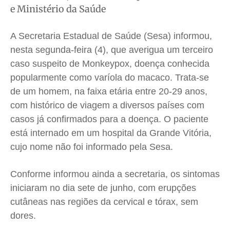
e Ministério da Saúde
Cidades
Cidades
Cidades
Cidades
Direitos
Direitos
Direitos
Direitos
A Secretaria Estadual de Saúde (Sesa) informou,
Economia
Economia
Economia
Economia
nesta segunda-feira (4), que averigua um terceiro
caso suspeito de Monkeypox, doença conhecida
Cultura
Cultura
Cultura
Cultura
popularmente como varíola do macaco. Trata-se
Colunas
Colunas
Colunas
Colunas
de um homem, na faixa etária entre 20-29 anos,
Caetano Roque
Caetano Roque
Caetano Roque
Caetano Roque
com histórico de viagem a diversos países com
Gustavo Bastos
Gustavo Bastos
Gustavo Bastos
Gustavo Bastos
casos já confirmados para a doença. O paciente
Jr Mignone (in memorian)
Jr Mignone (in memorian)
Jr Mignone (in memorian)
Jr Mignone (in memorian)
está internado em um hospital da Grande Vitória,
Wanda Sily
Wanda Sily
Wanda Sily
Wanda Sily
cujo nome não foi informado pela Sesa.
Conforme informou ainda a secretaria, os sintomas
Publicidade Legal
Publicidade Legal
Publicidade Legal
Publicidade Legal
iniciaram no dia sete de junho, com erupções
Anuncie
Anuncie
Anuncie
Anuncie
cutâneas nas regiões da cervical e tórax, sem
dores.
Quem Somos
Quem Somos
Quem Somos
Quem Somos