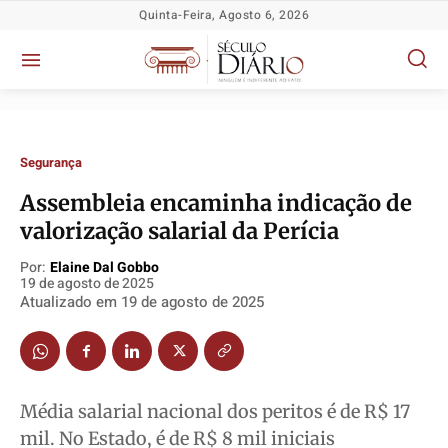
Quinta-Feira, Agosto 6, 2026
Segurança
Assembleia encaminha indicação de
valorização salarial da Perícia
Política
Política
Política
Política
Por:
Elaine Dal Gobbo
19 de agosto de 2025
Socioeconômicas
Socioeconômicas
Socioeconômicas
Socioeconômicas
Atualizado em
19 de agosto de 2025
TV Século
TV Século
TV Século
TV Século
Justiça
Justiça
Justiça
Justiça
Educação
Educação
Educação
Educação
Média salarial nacional dos peritos é de R$ 17
Segurança
Segurança
Segurança
Segurança
mil. No Estado, é de R$ 8 mil iniciais
Meio Ambiente
Meio Ambiente
Meio Ambiente
Meio Ambiente