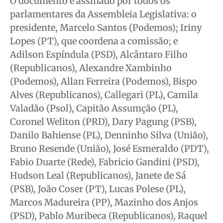
O documento é assinado por todos os
parlamentares da Assembleia Legislativa: o
presidente, Marcelo Santos (Podemos); Iriny
Lopes (PT), que coordena a comissão; e
Adilson Espíndula (PSD), Alcântaro Filho
(Republicanos), Alexandre Xambinho
(Podemos), Allan Ferreira (Podemos), Bispo
Alves (Republicanos), Callegari (PL), Camila
Valadão (Psol), Capitão Assumção (PL),
Coronel Weliton (PRD), Dary Pagung (PSB),
Danilo Bahiense (PL), Denninho Silva (União),
Bruno Resende (União), José Esmeraldo (PDT),
Fabio Duarte (Rede), Fabricio Gandini (PSD),
Hudson Leal (Republicanos), Janete de Sá
(PSB), João Coser (PT), Lucas Polese (PL),
Marcos Madureira (PP), Mazinho dos Anjos
(PSD), Pablo Muribeca (Republicanos), Raquel