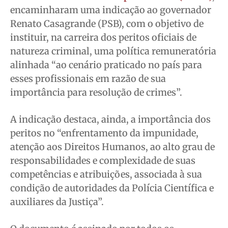
Quem Somos
Quem Somos
Quem Somos
Quem Somos
encaminharam uma indicação ao governador
Expediente
Expediente
Expediente
Expediente
Renato Casagrande (PSB), com o objetivo de
instituir, na carreira dos peritos oficiais de
Contato
Contato
Contato
Contato
natureza criminal, uma política remuneratória
Anuncie
Anuncie
Anuncie
Anuncie
alinhada “ao cenário praticado no país para
esses profissionais em razão de sua
Termos de Uso
Termos de Uso
Termos de Uso
Termos de Uso
importância para resolução de crimes”.
Privacidade
Privacidade
Privacidade
Privacidade
A indicação destaca, ainda, a importância dos
peritos no “enfrentamento da impunidade,
atenção aos Direitos Humanos, ao alto grau de
responsabilidades e complexidade de suas
competências e atribuições, associada à sua
condição de autoridades da Polícia Científica e
auxiliares da Justiça”.