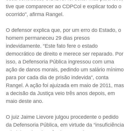
tive que comparecer ao CDPCol e explicar todo o
Contato
Contato
Contato
Contato
ocorrido”, afirma Rangel.
Anuncie
Anuncie
Anuncie
Anuncie
O defensor explica que, por um erro do Estado, o
Termos de Uso
Termos de Uso
Termos de Uso
Termos de Uso
homem permaneceu 29 dias presos
Privacidade
Privacidade
Privacidade
Privacidade
indevidamente. “Este fato fere o estado
democrático de direito e merece ser reparado. Por
isso, a Defensoria Pública ingressou com uma
ação de danos morais, pedindo um salário mínimo
para por cada dia de prisão indevida”, conta
Rangel. A ação foi ajuizada em maio de 2011, mas
a decisão da Justiça veio três anos depois, em
maio deste ano.
O juiz Jaime Lievore julgou procedente o pedido
da Defensoria Pública, em virtude da “insuficiência