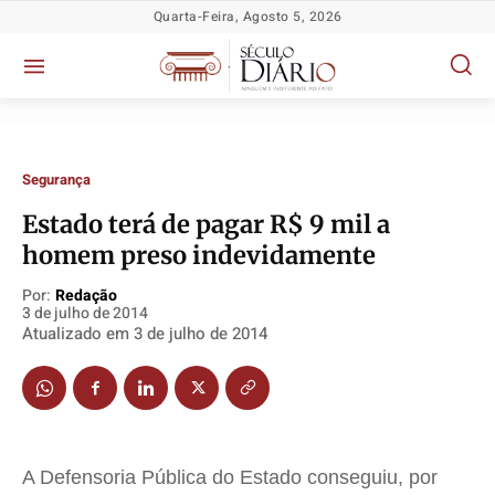
Quarta-Feira, Agosto 5, 2026
Segurança
Estado terá de pagar R$ 9 mil a
Política
Política
Política
Política
homem preso indevidamente
Socioeconômicas
Socioeconômicas
Socioeconômicas
Socioeconômicas
Por:
Redação
TV Século
TV Século
TV Século
TV Século
3 de julho de 2014
Atualizado em
3 de julho de 2014
Justiça
Justiça
Justiça
Justiça
Educação
Educação
Educação
Educação
Segurança
Segurança
Segurança
Segurança
Meio Ambiente
Meio Ambiente
Meio Ambiente
Meio Ambiente
Saúde
Saúde
Saúde
Saúde
A Defensoria Pública do Estado conseguiu, por