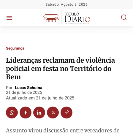
Sábado, Agosto 8, 2026
Segurança
Lideranças reclamam de violência
policial em festa no Território do
Bem
Por:
Lucas Schuina
Política
Política
Política
Política
21 de julho de 2025
Atualizado em
21 de julho de 2025
Socioeconômicas
Socioeconômicas
Socioeconômicas
Socioeconômicas
TV Século
TV Século
TV Século
TV Século
Justiça
Justiça
Justiça
Justiça
Educação
Educação
Educação
Educação
Assunto virou discussão entre vereadores de