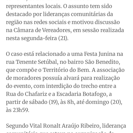
representantes locais. O assunto tem sido
destacado por lideranças comunitárias da
Quem Somos
Quem Somos
Quem Somos
Quem Somos
região nas redes sociais e motivou discussão
Expediente
Expediente
Expediente
Expediente
na Câmara de Vereadores, em sessão realizada
Contato
Contato
Contato
Contato
nesta segunda-feira (21).
Anuncie
Anuncie
Anuncie
Anuncie
O caso está relacionado a uma Festa Junina na
rua Tenente Setúbal, no bairro São Benedito,
Termos de Uso
Termos de Uso
Termos de Uso
Termos de Uso
que compõe o Território do Bem. A associação
Privacidade
Privacidade
Privacidade
Privacidade
de moradores possuía alvará para realização
do evento, com interdição do trecho entre a
Rua do Chafariz e a Escadaria Botafogo, a
partir de sábado (19), às 8h, até domingo (20),
às 23h59.
Segundo Vital Ronalt Araújo Ribeiro, liderança