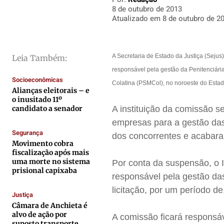
8 de outubro de 2013
Direitos
Direitos
Direitos
Direitos
Atualizado em
8 de outubro de 2
Economia
Economia
Economia
Economia
Cultura
Cultura
Cultura
Cultura
Colunas
Colunas
Colunas
Colunas
A Secretaria de Estado da Justiça (Sejus
Leia Também:
responsável pela gestão da Penitenciár
Caetano Roque
Caetano Roque
Caetano Roque
Caetano Roque
Socioeconômicas
Colatina (PSMCol), no noroeste do Estad
Gustavo Bastos
Gustavo Bastos
Gustavo Bastos
Gustavo Bastos
Alianças eleitorais – e
o inusitado 11º
Jr Mignone (in memorian)
Jr Mignone (in memorian)
Jr Mignone (in memorian)
Jr Mignone (in memorian)
candidato a senador
A instituição da comissão s
Wanda Sily
Wanda Sily
Wanda Sily
Wanda Sily
empresas para a gestão das
Segurança
dos concorrentes e acabar
Movimento cobra
Publicidade Legal
Publicidade Legal
Publicidade Legal
Publicidade Legal
fiscalização após mais
uma morte no sistema
Por conta da suspensão, o In
Anuncie
Anuncie
Anuncie
Anuncie
prisional capixaba
responsável pela gestão da
licitação, por um período d
Justiça
Quem Somos
Quem Somos
Quem Somos
Quem Somos
Câmara de Anchieta é
Expediente
Expediente
Expediente
Expediente
alvo de ação por
A comissão ficará responsá
suposto transporte