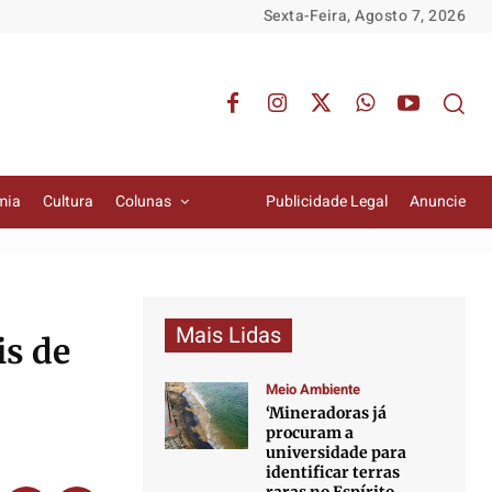
Sexta-Feira, Agosto 7, 2026
mia
Cultura
Colunas
Publicidade Legal
Anuncie
Mais Lidas
is de
Meio Ambiente
‘Mineradoras já
procuram a
universidade para
identificar terras