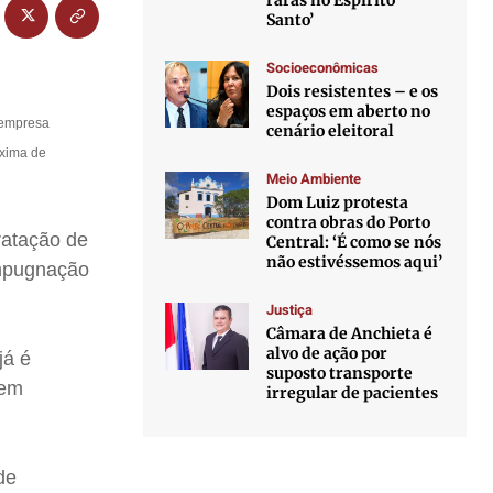
raras no Espírito
Santo’
Socioeconômicas
Dois resistentes – e os
espaços em aberto no
e empresa
cenário eleitoral
áxima de
Meio Ambiente
Dom Luiz protesta
contra obras do Porto
ratação de
Central: ‘É como se nós
não estivéssemos aqui’
impugnação
Justiça
Câmara de Anchieta é
alvo de ação por
já é
suposto transporte
sem
irregular de pacientes
de