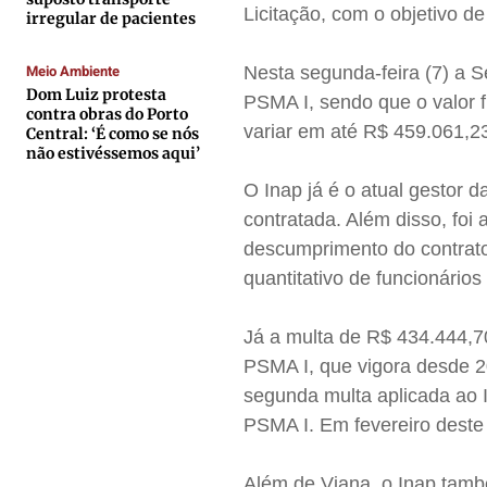
Contato
Contato
Contato
Contato
Licitação, com o objetivo d
irregular de pacientes
Anuncie
Anuncie
Anuncie
Anuncie
Meio Ambiente
Nesta segunda-feira (7) a S
Dom Luiz protesta
PSMA I, sendo que o valor 
Termos de Uso
Termos de Uso
Termos de Uso
Termos de Uso
contra obras do Porto
variar em até R$ 459.061,2
Central: ‘É como se nós
Privacidade
Privacidade
Privacidade
Privacidade
não estivéssemos aqui’
O Inap já é o atual gestor 
contratada. Além disso, foi
descumprimento do contrato
quantitativo de funcionári
Já a multa de R$ 434.444,7
PSMA I, que vigora desde 20
segunda multa aplicada ao 
PSMA I. Em fevereiro deste
Além de Viana, o Inap tamb