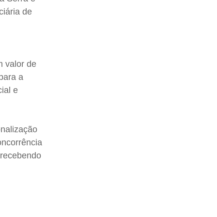
ciária de
m valor de
para a
ial e
onalização
oncorrência
a recebendo