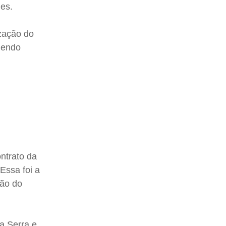
mes.
ização do
dendo
ntrato da
Essa foi a
tão do
a Serra e