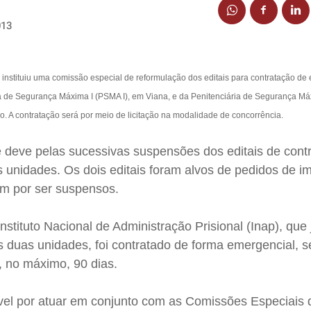
013
) instituiu uma comissão especial de reformulação dos editais para contratação d
ia de Segurança Máxima I (PSMA I), em Viana, e da Penitenciária de Segurança M
o. A contratação será por meio de licitação na modalidade de concorrência.
e deve pelas sucessivas suspensões dos editais de cont
 unidades. Os dois editais foram alvos de pedidos de 
am por ser suspensos.
stituto Nacional de Administração Prisional (Inap), que 
s duas unidades, foi contratado de forma emergencial, 
e, no máximo, 90 dias.
vel por atuar em conjunto com as Comissões Especiais 