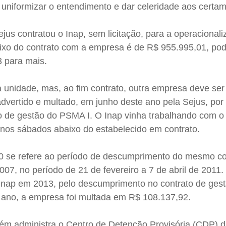
e uniformizar o entendimento e dar celeridade aos certa
ejus contratou o Inap, sem licitação, para a operacional
fixo do contrato com a empresa é de R$ 955.995,01, po
3 para mais.
da unidade, mas, ao fim contrato, outra empresa deve ser
 advertido e multado, em junho deste ano pela Sejus, por
 de gestão do PSMA I. O Inap vinha trabalhando com o
os nos sábados abaixo do estabelecido em contrato.
0 se refere ao período de descumprimento do mesmo co
07, no período de 21 de fevereiro a 7 de abril de 2011. 
Inap em 2013, pelo descumprimento no contrato de ges
 ano, a empresa foi multada em R$ 108.137,92.
ém administra o Centro de Detenção Provisória (CDP) d