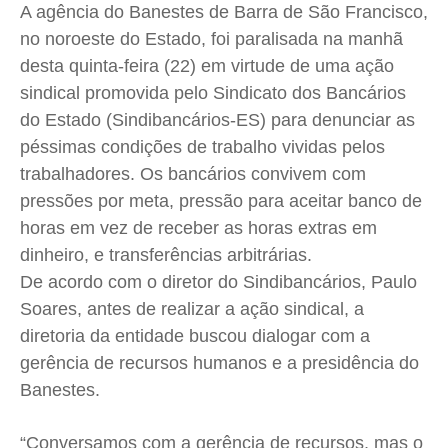
Cidades
Cidades
Cidades
Cidades
A agência do Banestes de Barra de São Francisco,
no noroeste do Estado, foi paralisada na manhã
Direitos
Direitos
Direitos
Direitos
desta quinta-feira (22) em virtude de uma ação
Economia
Economia
Economia
Economia
sindical promovida pelo Sindicato dos Bancários
Cultura
Cultura
Cultura
Cultura
do Estado (Sindibancários-ES) para denunciar as
Colunas
Colunas
Colunas
Colunas
péssimas condições de trabalho vividas pelos
Caetano Roque
Caetano Roque
Caetano Roque
Caetano Roque
trabalhadores. Os bancários convivem com
Gustavo Bastos
Gustavo Bastos
Gustavo Bastos
Gustavo Bastos
pressões por meta, pressão para aceitar banco de
Jr Mignone (in memorian)
Jr Mignone (in memorian)
Jr Mignone (in memorian)
Jr Mignone (in memorian)
horas em vez de receber as horas extras em
dinheiro, e transferências arbitrárias.
Wanda Sily
Wanda Sily
Wanda Sily
Wanda Sily
De acordo com o diretor do Sindibancários, Paulo
Soares, antes de realizar a ação sindical, a
Publicidade Legal
Publicidade Legal
Publicidade Legal
Publicidade Legal
diretoria da entidade buscou dialogar com a
Anuncie
Anuncie
Anuncie
Anuncie
gerência de recursos humanos e a presidência do
Banestes.
Quem Somos
Quem Somos
Quem Somos
Quem Somos
“Conversamos com a gerência de recursos, mas o
Expediente
Expediente
Expediente
Expediente