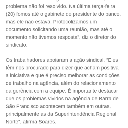
problema não foi resolvido. Na última terça-feira
Contato
Contato
Contato
Contato
(20) fomos até o gabinete do presidente do banco,
Anuncie
Anuncie
Anuncie
Anuncie
mas ele não estava. Protocolizamos um
documento solicitando uma reunião, mas até o
Termos de Uso
Termos de Uso
Termos de Uso
Termos de Uso
momento não tivemos resposta”, diz o diretor do
Privacidade
Privacidade
Privacidade
Privacidade
sindicato.
Os trabalhadores apoiaram a ação sindical. “Eles
têm nos procurado para dizer que acham positiva
a iniciativa e que é preciso melhorar as condições
de trabalho na agência, além do relacionamento
da gerência com a equipe. É importante destacar
que os problemas vividos na agência de Barra de
São Francisco acontecem também em outras,
principalmente as da Superintendência Regional
Norte”, afirma Soares.