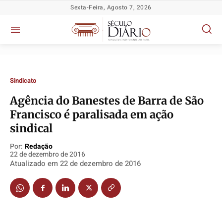
Sexta-Feira, Agosto 7, 2026
Sindicato
Agência do Banestes de Barra de São
Política
Política
Política
Política
Francisco é paralisada em ação
Socioeconômicas
Socioeconômicas
Socioeconômicas
Socioeconômicas
sindical
TV Século
TV Século
TV Século
TV Século
Por:
Redação
Justiça
Justiça
Justiça
Justiça
22 de dezembro de 2016
Atualizado em
22 de dezembro de 2016
Educação
Educação
Educação
Educação
Segurança
Segurança
Segurança
Segurança
Meio Ambiente
Meio Ambiente
Meio Ambiente
Meio Ambiente
Saúde
Saúde
Saúde
Saúde