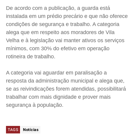
Contato
Contato
Contato
Contato
De acordo com a publicação, a guarda está
Anuncie
Anuncie
Anuncie
Anuncie
instalada em um prédio precário e que não oferece
condições de segurança e trabalho. A categoria
alega que em respeito aos moradores de Vila
Termos de Uso
Termos de Uso
Termos de Uso
Termos de Uso
Velha e à legislação vai manter ativos os serviços
Privacidade
Privacidade
Privacidade
Privacidade
mínimos, com 30% do efetivo em operação
rotineira de trabalho.
A categoria vai aguardar em paralisação a
resposta da administração municipal e alega que,
se as reivindicações forem atendidas, possibilitará
trabalhar com mais dignidade e prover mais
segurança à população.
TAGS
Notícias