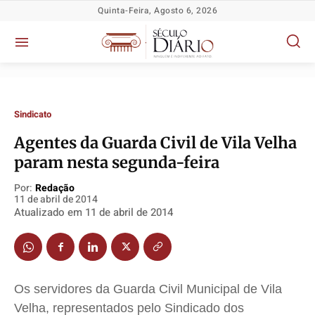
Quinta-Feira, Agosto 6, 2026
Sindicato
Agentes da Guarda Civil de Vila Velha
Política
Política
Política
Política
param nesta segunda-feira
Socioeconômicas
Socioeconômicas
Socioeconômicas
Socioeconômicas
Por:
Redação
TV Século
TV Século
TV Século
TV Século
11 de abril de 2014
Justiça
Justiça
Justiça
Justiça
Atualizado em
11 de abril de 2014
Educação
Educação
Educação
Educação
Segurança
Segurança
Segurança
Segurança
Meio Ambiente
Meio Ambiente
Meio Ambiente
Meio Ambiente
Os servidores da Guarda Civil Municipal de Vila
Saúde
Saúde
Saúde
Saúde
Velha, representados pelo Sindicado dos