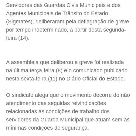
Cidades
Cidades
Cidades
Cidades
Servidores das Guardas Civis Municipais e dos
Direitos
Direitos
Direitos
Direitos
Agentes Municipais de Trânsito do Estado
Economia
Economia
Economia
Economia
(Sigmates), deliberaram pela deflagração de greve
Cultura
Cultura
Cultura
Cultura
por tempo indeterminado, a partir desta segunda-
feira (14).
Colunas
Colunas
Colunas
Colunas
Caetano Roque
Caetano Roque
Caetano Roque
Caetano Roque
Gustavo Bastos
Gustavo Bastos
Gustavo Bastos
Gustavo Bastos
A assembleia que deliberou a greve foi realizada
Jr Mignone (in memorian)
Jr Mignone (in memorian)
Jr Mignone (in memorian)
Jr Mignone (in memorian)
na última terça-feira (8) e o comunicado publicado
Wanda Sily
Wanda Sily
Wanda Sily
Wanda Sily
nesta sexta-feira (11) no Diário Oficial do Estado.
O sindicato alega que o movimento decorre do não
Publicidade Legal
Publicidade Legal
Publicidade Legal
Publicidade Legal
atendimento das seguidas reivindicações
Anuncie
Anuncie
Anuncie
Anuncie
relacionadas às condições de trabalho dos
servidores da Guarda Municipal que atuam sem as
Quem Somos
Quem Somos
Quem Somos
Quem Somos
mínimas condições de segurança.
Expediente
Expediente
Expediente
Expediente